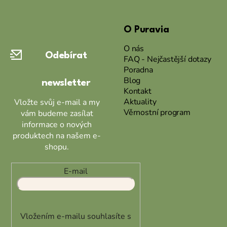
Z
á
O Puravia
p
a
O nás
Odebírat
t
FAQ - Nejčastější dotazy
Poradna
í
Blog
newsletter
Kontakt
Aktuality
Vložte svůj e-mail a my
Věrnostní program
vám budeme zasílat
informace o nových
produktech na našem e-
shopu.
E-mail
Vložením e-mailu souhlasíte s