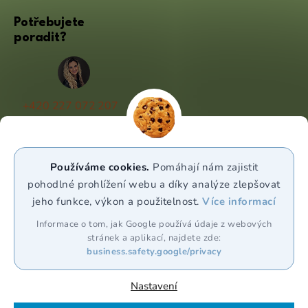
Potřebujete
poradit?
+420 227 072 207
(Po - Pá 9:00 - 17:00)
info@puravia.cz
Používáme cookies.
Pomáhají nám zajistit
WhatsApp
pohodlné prohlížení webu a díky analýze zlepšovat
jeho funkce, výkon a použitelnost.
Více informací
Sledujte nás
Informace o tom, jak Google používá údaje z webových
stránek a aplikací, najdete zde:
business.safety.google/privacy
Nastavení