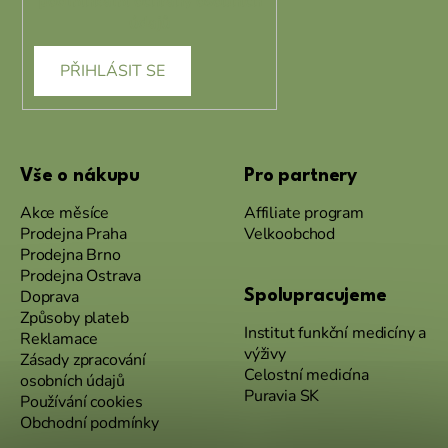
podmínkami ochrany osobních
údajů
PŘIHLÁSIT SE
Vše o nákupu
Pro partnery
Akce měsíce
Affiliate program
Prodejna Praha
Velkoobchod
Prodejna Brno
Prodejna Ostrava
Doprava
Spolupracujeme
Způsoby plateb
Institut funkční medicíny a
Reklamace
výživy
Zásady zpracování
Celostní medicína
osobních údajů
Puravia SK
Používání cookies
Obchodní podmínky