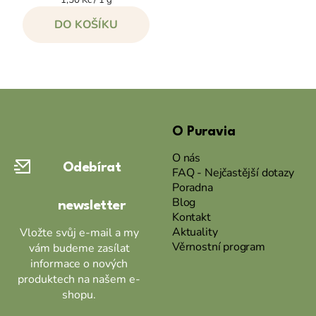
cena:
DO KOŠÍKU
Z
á
O Puravia
p
a
O nás
Odebírat
t
FAQ - Nejčastější dotazy
Poradna
í
Blog
newsletter
Kontakt
Aktuality
Vložte svůj e-mail a my
Věrnostní program
vám budeme zasílat
informace o nových
produktech na našem e-
shopu.