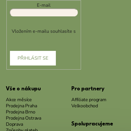
E-mail
Vložením e-mailu souhlasíte s
podmínkami ochrany osobních
údajů
PŘIHLÁSIT SE
Vše o nákupu
Pro partnery
Akce měsíce
Affiliate program
Prodejna Praha
Velkoobchod
Prodejna Brno
Prodejna Ostrava
Doprava
Spolupracujeme
Způsoby plateb