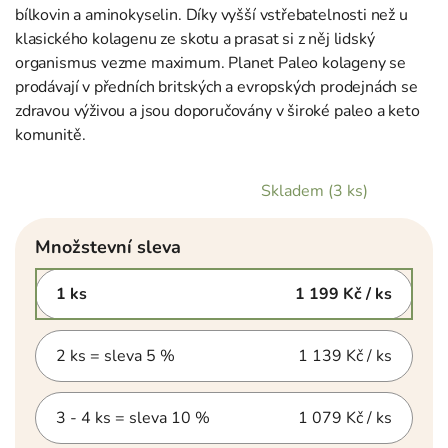
bílkovin a aminokyselin. Díky vyšší vstřebatelnosti než u
klasického kolagenu ze skotu a prasat si z něj lidský
organismus vezme maximum. Planet Paleo kolageny se
prodávají v předních britských a evropských prodejnách se
zdravou výživou a jsou doporučovány v široké paleo a keto
komunitě.
Skladem
(3 ks)
Množstevní sleva
1 ks
1 199 Kč
/ ks
2 ks = sleva 5 %
1 139 Kč
/ ks
3 - 4 ks = sleva 10 %
1 079 Kč
/ ks