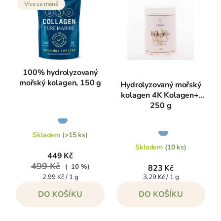
Více za méně
100% hydrolyzovaný
mořský kolagen, 150 g
Hydrolyzovaný mořský
kolagen 4K Kolagen+,
250 g
Průměrné
hodnocení
produktu
Průměrné
je
hodnocení
Skladem
(>15 ks)
5,0
produktu
z
je
Skladem
(10 ks)
5
5,0
449 Kč
hvězdiček.
z
5
499 Kč
(–10 %)
823 Kč
hvězdiček.
Měrná
Měrná
2,99 Kč / 1 g
3,29 Kč / 1 g
cena:
cena:
DO KOŠÍKU
DO KOŠÍKU