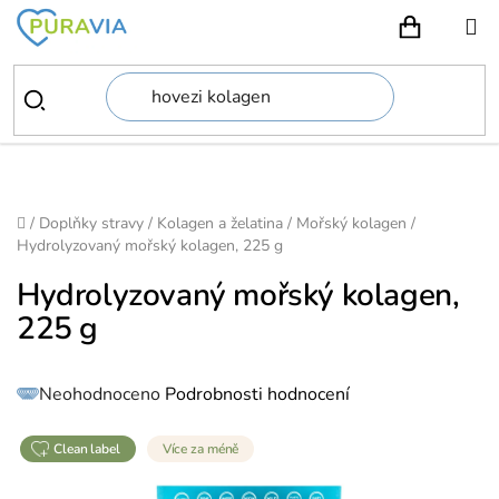
Přejít
na
NÁKUPN
obsah
Domů
/
Doplňky stravy
/
Kolagen a želatina
/
Mořský kolagen
/
Hydrolyzovaný mořský kolagen, 225 g
Hydrolyzovaný mořský kolagen,
225 g
Průměrné
Neohodnoceno
Podrobnosti hodnocení
hodnocení
produktu
je
0,0
z
clean label
Více za méně
5
hvězdiček.