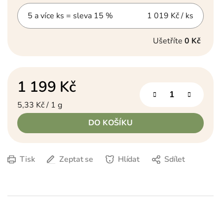
5 a více ks = sleva 15 %
1 019 Kč
/ ks
Ušetříte
0 Kč
1 199 Kč
Měrná cena:
5,33 Kč / 1 g
DO KOŠÍKU
Tisk
Zeptat se
Hlídat
Sdílet