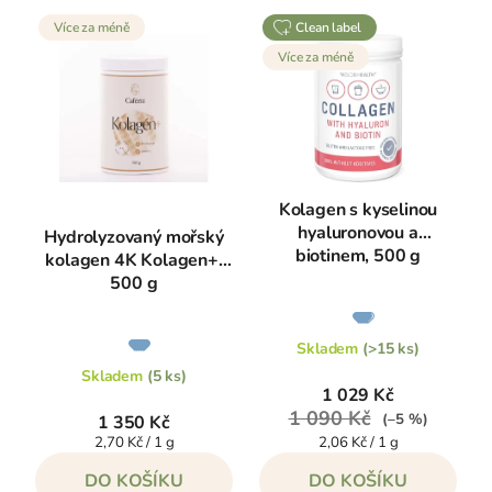
Více za méně
clean label
Více za méně
Kolagen s kyselinou
hyaluronovou a
Hydrolyzovaný mořský
biotinem, 500 g
kolagen 4K Kolagen+,
500 g
Průměrné
hodnocení
produktu
Průměrné
je
hodnocení
Skladem
(>15 ks)
4,9
produktu
z
je
Skladem
(5 ks)
5
5,0
1 029 Kč
hvězdiček.
z
5
1 090 Kč
(–5 %)
1 350 Kč
hvězdiček.
Měrná
Měrná
2,70 Kč / 1 g
2,06 Kč / 1 g
cena:
cena:
DO KOŠÍKU
DO KOŠÍKU