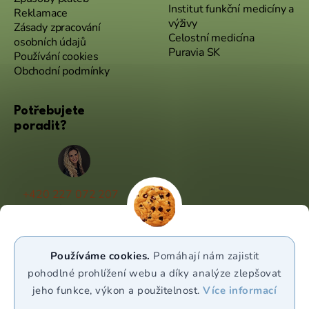
Institut funkční medicíny a
Reklamace
výživy
Zásady zpracování
Celostní medicína
osobních údajů
Puravia SK
Používání cookies
Obchodní podmínky
Potřebujete
poradit?
+420 227 072 207
(Po - Pá 9:00 - 17:00)
info@puravia.cz
Používáme cookies.
Pomáhají nám zajistit
WhatsApp
pohodlné prohlížení webu a díky analýze zlepšovat
jeho funkce, výkon a použitelnost.
Více informací
Sledujte nás