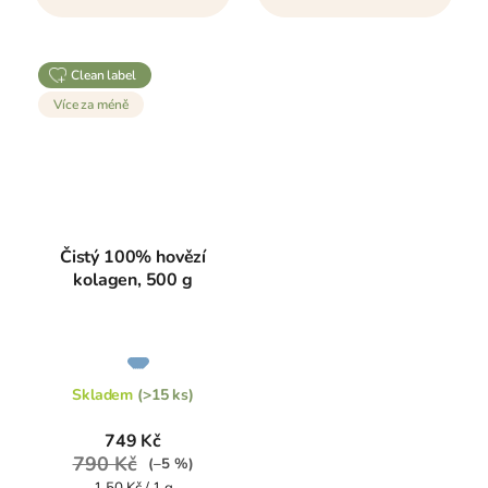
clean label
Více za méně
Čistý 100% hovězí
kolagen, 500 g
Průměrné
hodnocení
produktu
je
Skladem
(>15 ks)
5,0
z
5
749 Kč
hvězdiček.
790 Kč
(–5 %)
Měrná
1,50 Kč / 1 g