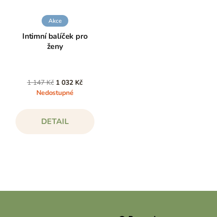
Akce
Intimní balíček pro
ženy
1 147 Kč
1 032 Kč
Nedostupné
DETAIL
Z
á