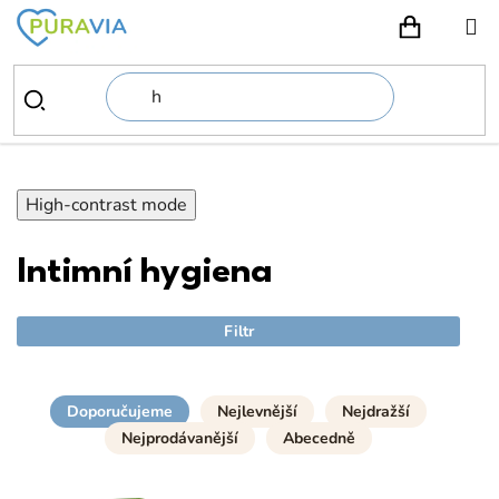
Přejít
na
NÁKUPN
obsah
High-contrast mode
Intimní hygiena
Filtr
Doporučujeme
Nejlevnější
Nejdražší
Nejprodávanější
Abecedně