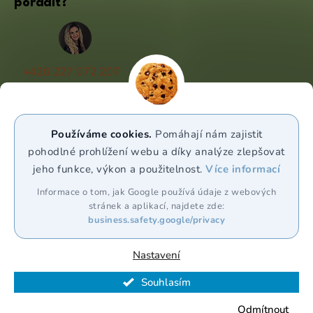
poradit?
+420 227 072 207
(Po - Pá 9:00 - 17:00)
info@puravia.cz
Používáme cookies.
Pomáhají nám zajistit
WhatsApp
pohodlné prohlížení webu a díky analýze zlepšovat
jeho funkce, výkon a použitelnost.
Více informací
Sledujte nás
Informace o tom, jak Google používá údaje z webových
stránek a aplikací, najdete zde:
business.safety.google/privacy
Nastavení
Souhlasím
Vytvořil Shoptet Premium
Odmítnout
Copyright 2026
Puravia.cz
. Všechna práva vyhrazena.