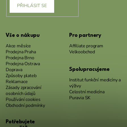
PŘIHLÁSIT SE
Vše o nákupu
Pro partnery
Akce měsíce
Affiliate program
Prodejna Praha
Velkoobchod
Prodejna Brno
Prodejna Ostrava
Doprava
Spolupracujeme
Způsoby plateb
Institut funkční medicíny a
Reklamace
výživy
Zásady zpracování
Celostní medicína
osobních údajů
Puravia SK
Používání cookies
Obchodní podmínky
Potřebujete