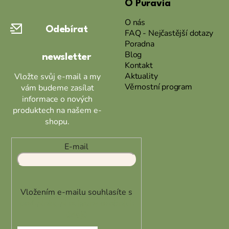
O Puravia
p
a
O nás
Odebírat
t
FAQ - Nejčastější dotazy
Poradna
í
Blog
newsletter
Kontakt
Aktuality
Vložte svůj e-mail a my
Věrnostní program
vám budeme zasílat
informace o nových
produktech na našem e-
shopu.
E-mail
Vložením e-mailu souhlasíte s
podmínkami ochrany osobních
údajů