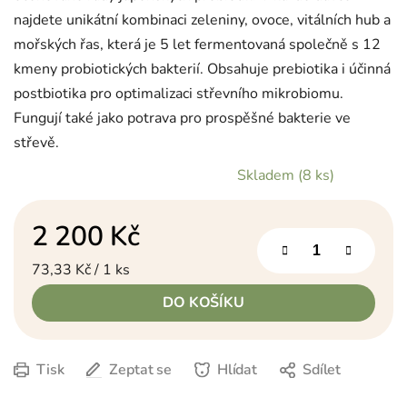
najdete unikátní kombinaci zeleniny, ovoce, vitálních hub a
mořských řas, která je 5 let fermentovaná společně s 12
kmeny probiotických bakterií. Obsahuje prebiotika i účinná
postbiotika pro optimalizaci střevního mikrobiomu.
Fungují také jako potrava pro prospěšné bakterie ve
střevě.
Skladem
(8 ks)
2 200 Kč
Měrná cena:
73,33 Kč / 1 ks
DO KOŠÍKU
Tisk
Zeptat se
Hlídat
Sdílet