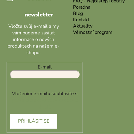
FAQ - Nejčastější dotazy
Poradna
í
Blog
newsletter
Kontakt
Aktuality
Vložte svůj e-mail a my
Věrnostní program
vám budeme zasílat
informace o nových
produktech na našem e-
shopu.
E-mail
Vložením e-mailu souhlasíte s
podmínkami ochrany osobních
údajů
PŘIHLÁSIT SE