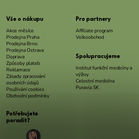
Vše o nákupu
Pro partnery
Akce měsíce
Affiliate program
Prodejna Praha
Velkoobchod
Prodejna Brno
Prodejna Ostrava
Doprava
Spolupracujeme
Způsoby plateb
Institut funkční medicíny a
Reklamace
výživy
Zásady zpracování
Celostní medicína
osobních údajů
Puravia SK
Používání cookies
Obchodní podmínky
Potřebujete
poradit?