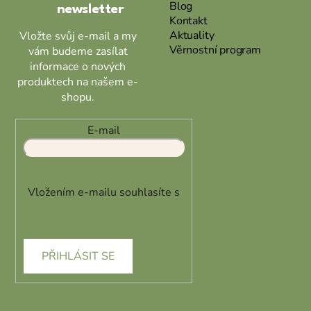
Blog
newsletter
Kontakt
Aktuality
Vložte svůj e-mail a my
Věrnostní program
vám budeme zasílat
informace o nových
produktech na našem e-
shopu.
E-mail
Vložením e-mailu souhlasíte s
podmínkami ochrany osobních
údajů
PŘIHLÁSIT SE