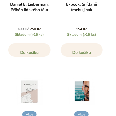
Daniel E. Lieberman:
E-book: Snídaně
Příběh lidského těla
trochu jinak
499 Kč
250 Kč
154 Kč
Skladem
(>15 ks)
Skladem
(>15 ks)
Do košíku
Do košíku
Akce
Akce