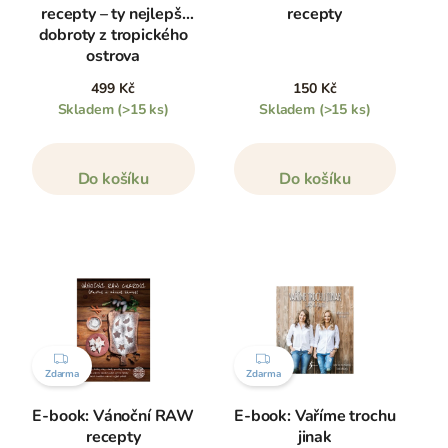
recepty – ty nejlepší
recepty
dobroty z tropického
ostrova
499 Kč
150 Kč
Skladem
(>15 ks)
Skladem
(>15 ks)
Do košíku
Do košíku
ZDARMA
ZDARMA
Zdarma
Zdarma
E-book: Vánoční RAW
E-book: Vaříme trochu
recepty
jinak