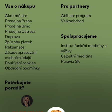
Vše o nákupu
Pro partnery
Akce měsíce
Affiliate program
Prodejna Praha
Velkoobchod
Prodejna Brno
Prodejna Ostrava
Doprava
Spolupracujeme
Způsoby plateb
Institut funkční medicíny a
Reklamace
výživy
Zásady zpracování
Celostní medicína
osobních údajů
Puravia SK
Používání cookies
Obchodní podmínky
Potřebujete
poradit?