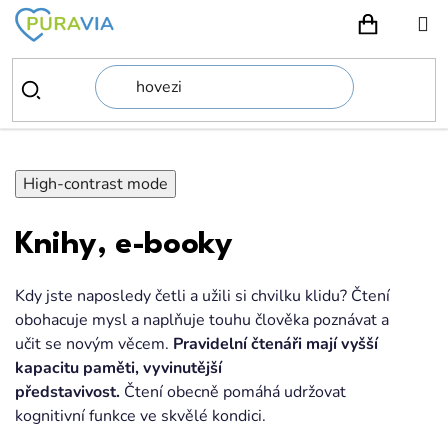
Přejít
na
NÁKUPN
obsah
High-contrast mode
Knihy, e-booky
Kdy jste naposledy četli a užili si chvilku klidu? Čtení
obohacuje mysl a naplňuje touhu člověka poznávat a
učit se novým věcem.
Pravidelní čtenáři mají vyšší
kapacitu paměti, vyvinutější
představivost.
Čtení obecně pomáhá udržovat
kognitivní funkce ve skvělé kondici.