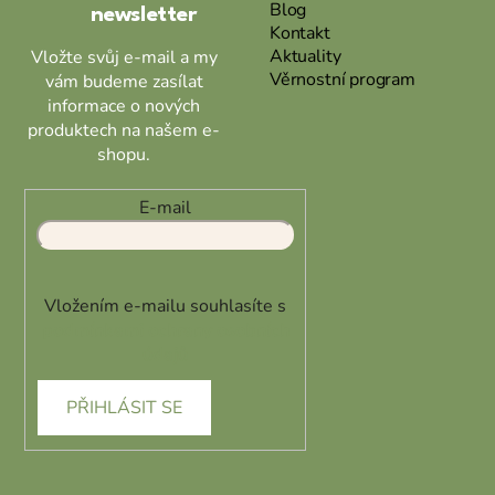
Blog
newsletter
Kontakt
Aktuality
Vložte svůj e-mail a my
Věrnostní program
vám budeme zasílat
informace o nových
produktech na našem e-
shopu.
E-mail
Vložením e-mailu souhlasíte s
podmínkami ochrany osobních
údajů
PŘIHLÁSIT SE