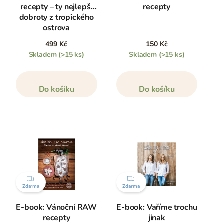
recepty – ty nejlepší
recepty
dobroty z tropického
ostrova
499 Kč
150 Kč
Skladem
(>15 ks)
Skladem
(>15 ks)
Do košíku
Do košíku
ZDARMA
ZDARMA
Zdarma
Zdarma
E-book: Vánoční RAW
E-book: Vaříme trochu
recepty
jinak