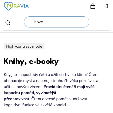
Přejít
na
NÁKUPN
obsah
High-contrast mode
Knihy, e-booky
Kdy jste naposledy četli a užili si chvilku klidu? Čtení
obohacuje mysl a naplňuje touhu člověka poznávat a
učit se novým věcem.
Pravidelní čtenáři mají vyšší
kapacitu paměti, vyvinutější
představivost.
Čtení obecně pomáhá udržovat
kognitivní funkce ve skvělé kondici.