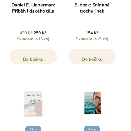
Daniel E. Lieberman:
E-book: Snídaně
Příběh lidského těla
trochu jinak
499 Kč
250 Kč
154 Kč
Skladem
(>15 ks)
Skladem
(>15 ks)
Do košíku
Do košíku
Akce
Akce