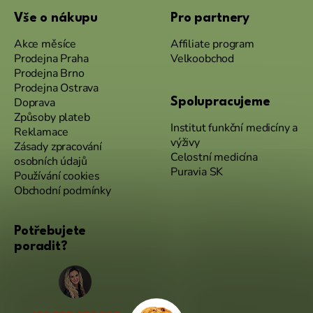
Vše o nákupu
Pro partnery
Akce měsíce
Affiliate program
Prodejna Praha
Velkoobchod
Prodejna Brno
Prodejna Ostrava
Doprava
Spolupracujeme
Způsoby plateb
Institut funkční medicíny a
Reklamace
výživy
Zásady zpracování
Celostní medicína
osobních údajů
Puravia SK
Používání cookies
Obchodní podmínky
Potřebujete
poradit?