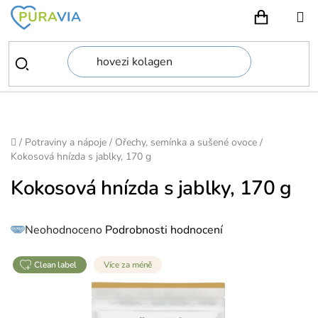
Přejít
na
NÁKUPN
obsah
Domů
/
Potraviny a nápoje
/
Ořechy, semínka a sušené ovoce
/
Kokosová hnízda s jablky, 170 g
Kokosová hnízda s jablky, 170 g
Průměrné
Neohodnoceno
Podrobnosti hodnocení
hodnocení
produktu
je
0,0
z
clean label
Více za méně
5
hvězdiček.