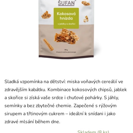
Sladká vzpomínka na dětství: miska voňavých cereálií ve
zdravějším kabátku. Kombinace kokosových chipsů, jablek
a skořice si získá vaše srdce i chuťové pohárky. S jáhly,
semínky a bez zbytečné chemie. Zapečené s rýžovým
sirupem a třtinovým cukrem – ideální k snídani i jako
zdravé mlsání během dne.
Skladem
(8 ks)