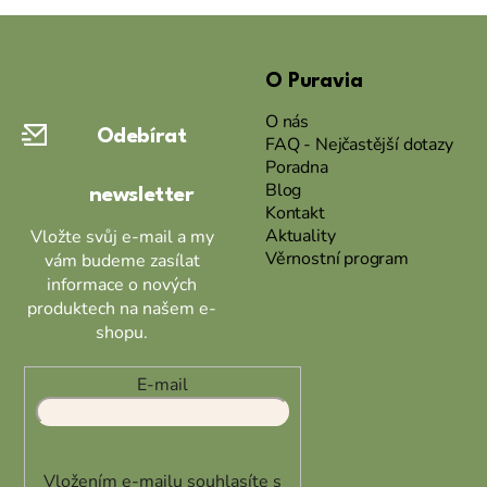
Z
á
O Puravia
p
a
O nás
Odebírat
t
FAQ - Nejčastější dotazy
Poradna
í
Blog
newsletter
Kontakt
Aktuality
Vložte svůj e-mail a my
Věrnostní program
vám budeme zasílat
informace o nových
produktech na našem e-
shopu.
E-mail
Vložením e-mailu souhlasíte s