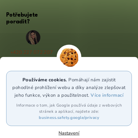
Potřebujete
poradit?
+420 227 072 207
(Po - Pá 9:00 - 17:00)
info@puravia.cz
Používáme cookies.
Pomáhají nám zajistit
WhatsApp
pohodlné prohlížení webu a díky analýze zlepšovat
jeho funkce, výkon a použitelnost.
Více informací
Sledujte nás
Informace o tom, jak Google používá údaje z webových
stránek a aplikací, najdete zde:
business.safety.google/privacy
Nastavení