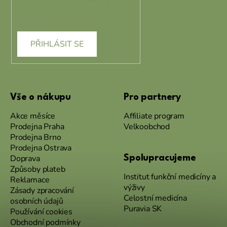
podmínkami ochrany osobních
údajů
PŘIHLÁSIT SE
Vše o nákupu
Pro partnery
Akce měsíce
Affiliate program
Prodejna Praha
Velkoobchod
Prodejna Brno
Prodejna Ostrava
Doprava
Spolupracujeme
Způsoby plateb
Institut funkční medicíny a
Reklamace
výživy
Zásady zpracování
Celostní medicína
osobních údajů
Puravia SK
Používání cookies
Obchodní podmínky