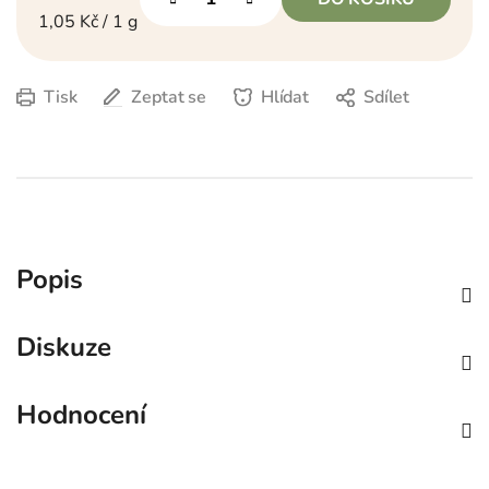
Měrná cena:
1,05 Kč / 1 g
Tisk
Zeptat se
Hlídat
Sdílet
Popis
Diskuze
Hodnocení