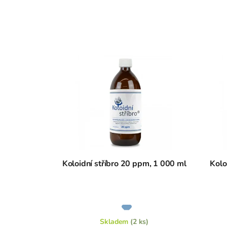
Koloidní stříbro 20 ppm, 1 000 ml
Kolo
Průměrné
hodnocení
produktu
je
Skladem
(2 ks)