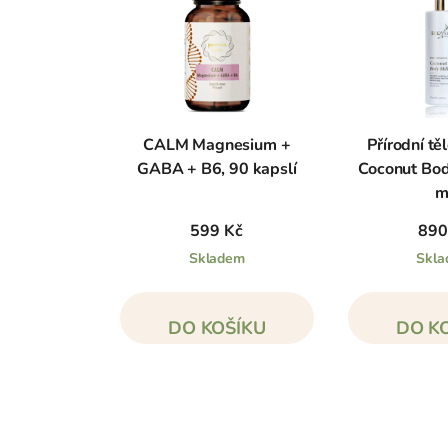
CALM Magnesium +
Přírodní t
GABA + B6, 90 kapslí
Coconut Bod
m
599 Kč
890
Skladem
Skl
DO KOŠÍKU
DO K