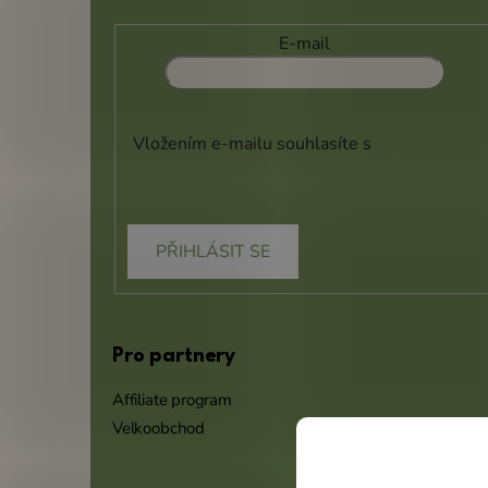
E-mail
Vložením e-mailu souhlasíte s
podmínkami
ochrany osobních údajů
PŘIHLÁSIT SE
Pro partnery
Affiliate program
Velkoobchod