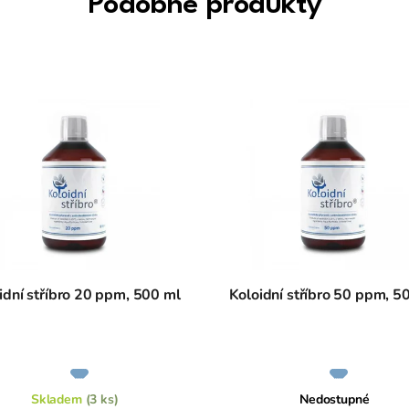
Podobné produkty
idní stříbro 20 ppm, 500 ml
Koloidní stříbro 50 ppm, 5
Průměrné
Průměrné
hodnocení
hodnocení
produktu
produktu
je
je
Skladem
(3 ks)
Nedostupné