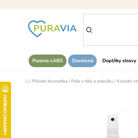
Přejít
na
obsah
Puravia LABS
Dovolená
Doplňky stravy
Domů
/
Přírodní kosmetika
/
Péče o tělo a pokožku
/
Koloidní st