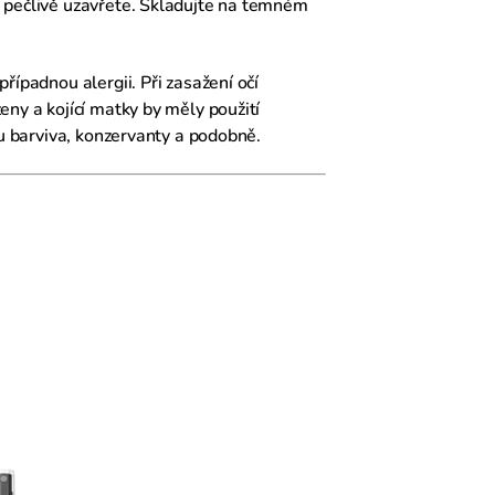
y pečlivě uzavřete. Skladujte na temném
řípadnou alergii. Při zasažení očí
eny a kojící matky by měly použití
ou barviva, konzervanty a podobně.