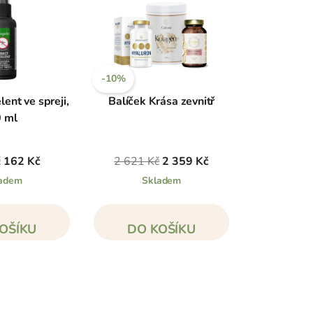
-10%
lent ve spreji,
Balíček Krása zevnitř
 ml
č
162 Kč
2 621 Kč
2 359 Kč
adem
Skladem
OŠÍKU
DO KOŠÍKU