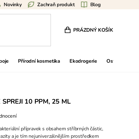
Novinky
Zachraň produkt
Blog
PRÁZDNÝ KOŠÍK
NÁKUPNÍ KOŠÍK
poje
Přírodní kosmetika
Ekodrogerie
Ostatní
Zn
 SPREJI 10 PPM, 25 ML
dnocení
bakteriální přípravek s obsahem stříbrných částic,
arazity a je tím nejuniverzálnějším prostředkem