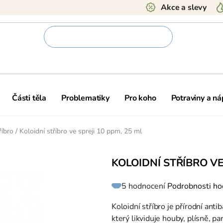
Akce a slevy
Části těla
Problematiky
Pro koho
Potraviny a ná
říbro
/
Koloidní stříbro ve spreji 10 ppm, 25 ml
KOLOIDNÍ STŘÍBRO VE
Průměrné
5 hodnocení
Podrobnosti ho
hodnocení
produktu
je
5,0
Koloidní stříbro je přírodní anti
z
5
který likviduje houby, plísně, p