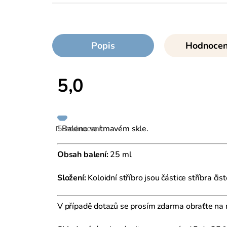
Popis
Hodnocení
5,0
Průměrné
hodnocení
produktu
je
Baleno ve tmavém skle.
5 hodnocení
5,0
z
5
hvězdiček.
Obsah balení:
25 ml
Složení:
Koloidní stříbro jsou částice stříbra č
V případě dotazů se prosím zdarma obraťte na