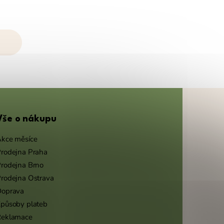
Vše o nákupu
kce měsíce
rodejna Praha
rodejna Brno
rodejna Ostrava
Doprava
působy plateb
Reklamace