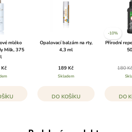
-10%
ělové mléko
Opalovací balzám na rty,
Přírodní repe
y Milk, 375
4,3 ml
50
l
 Kč
189 Kč
180 K
adem
Skladem
Skl
OŠÍKU
DO KOŠÍKU
DO K