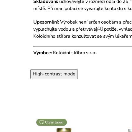
Skladování:
uchovávejte v rozmezí od 5 do 25 °
místě. Při manipulaci se vyvarujte kontaktu s 
Upozornění:
Výrobek není určen osobám s přecitl
vyplachujte vodou a přetrvávají-li potíže, vyhl
Koloidního stříbra konzultovat se svým lékařem.
Výrobce:
Koloidní stříbro s.r.o.
High-contrast mode
clean label