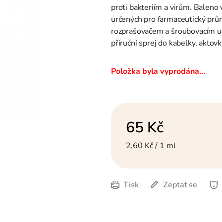
hvězdiček.
proti bakteriím a virům. Baleno
určených pro farmaceutický pr
rozprašovačem a šroubovacím uz
příruční sprej do kabelky, aktovk
Položka byla vyprodána…
65 Kč
Měrná cena:
2,60 Kč / 1 ml
Tisk
Zeptat se