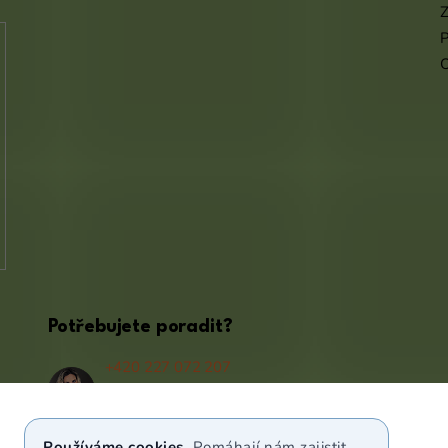
Z
P
Potřebujete poradit?
+420 227 072 207
(Po - Pá 9:00 - 17:00)
info@puravia.cz
Používáme cookies.
Pomáhají nám zajistit