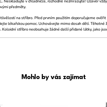
C. Neskladujte v chladničce, rozhodně nezmrazujte! Uzávěr vžd
kovými předměty.
ivělostí na stříbro. Před prvním použitím doporučujeme ověřit p
edejte lékařskou pomoc. Uchovávejte mimo dosah dětí. Těhotné ž
 Koloidní stříbro neobsahuje žádné další přidané látky, jako js
Mohlo by vás zajímat