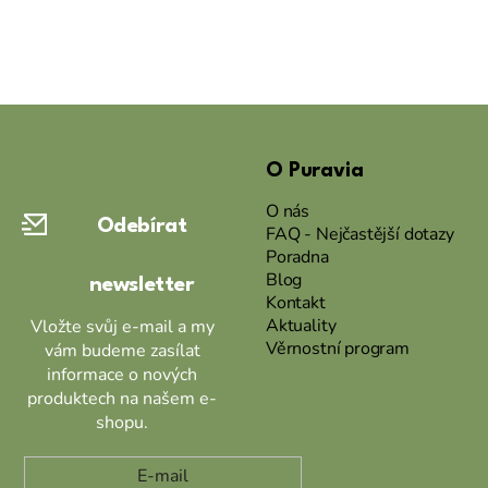
Z
á
O Puravia
p
a
O nás
Odebírat
t
FAQ - Nejčastější dotazy
Poradna
í
Blog
newsletter
Kontakt
Aktuality
Vložte svůj e-mail a my
Věrnostní program
vám budeme zasílat
informace o nových
produktech na našem e-
shopu.
E-mail