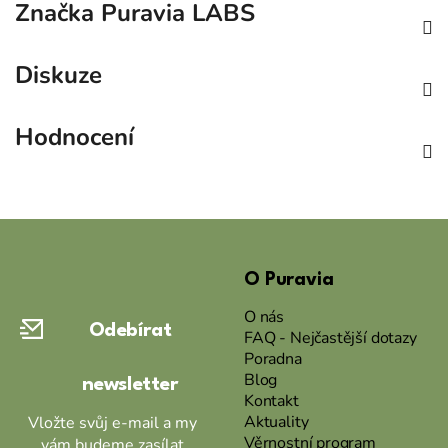
Značka
Puravia LABS
Diskuze
Hodnocení
Z
á
O Puravia
p
a
O nás
Odebírat
t
FAQ - Nejčastější dotazy
Poradna
í
Blog
newsletter
Kontakt
Aktuality
Vložte svůj e-mail a my
Věrnostní program
vám budeme zasílat