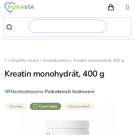
Přejít
na
NÁKUPN
obsah
Domů
/
Doplňky stravy
/
Aminokyseliny
/
Kreatin monohydrát, 400 g
Kreatin monohydrát, 400 g
Průměrné
Neohodnoceno
Podrobnosti hodnocení
hodnocení
produktu
je
0,0
z
Novinka
clean label
Více za méně
5
hvězdiček.