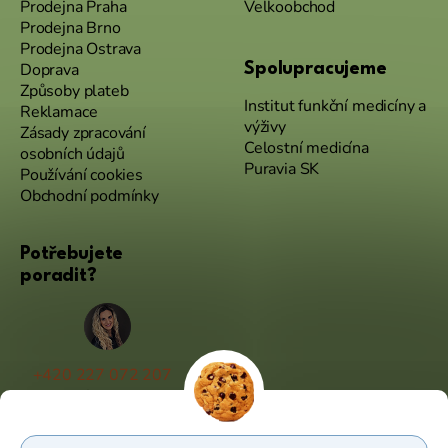
Prodejna Praha
Velkoobchod
Prodejna Brno
Prodejna Ostrava
Doprava
Spolupracujeme
Způsoby plateb
Institut funkční medicíny a
Reklamace
výživy
Zásady zpracování
Celostní medicína
osobních údajů
Puravia SK
Používání cookies
Obchodní podmínky
Potřebujete
poradit?
+420 227 072 207
(Po - Pá 9:00 - 17:00)
info@puravia.cz