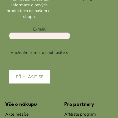
informace o nových
produktech na našem e-
shopu.
E-mail
Vložením e-mailu souhlasíte s
podmínkami ochrany osobních
údajů
PŘIHLÁSIT SE
Vše o nákupu
Pro partnery
Akce měsíce
Affiliate program