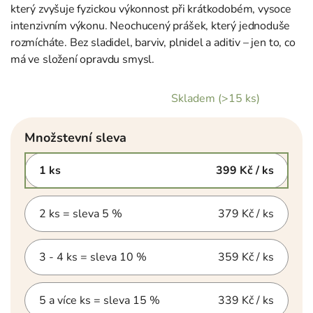
který zvyšuje fyzickou výkonnost při krátkodobém, vysoce
intenzivním výkonu. Neochucený prášek, který jednoduše
rozmícháte. Bez sladidel, barviv, plnidel a aditiv – jen to, co
má ve složení opravdu smysl.
Skladem
(>15 ks)
Množstevní sleva
1 ks
399 Kč
/ ks
2 ks = sleva 5 %
379 Kč
/ ks
3 - 4 ks = sleva 10 %
359 Kč
/ ks
5 a více ks = sleva 15 %
339 Kč
/ ks