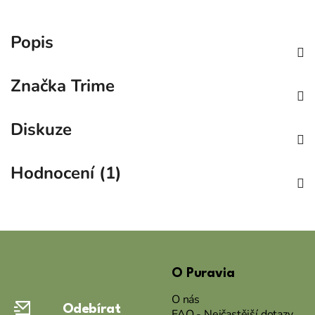
Popis
Značka
Trime
Diskuze
Hodnocení (1)
Z
á
O Puravia
p
a
O nás
Odebírat
t
FAQ - Nejčastější dotazy