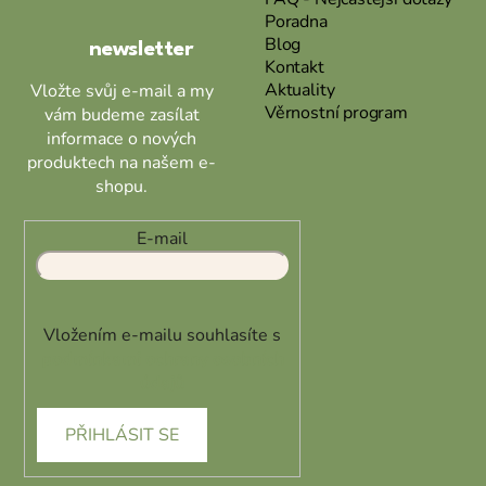
Poradna
í
Blog
newsletter
Kontakt
Aktuality
Vložte svůj e-mail a my
Věrnostní program
vám budeme zasílat
informace o nových
produktech na našem e-
shopu.
E-mail
Vložením e-mailu souhlasíte s
podmínkami ochrany osobních
údajů
PŘIHLÁSIT SE