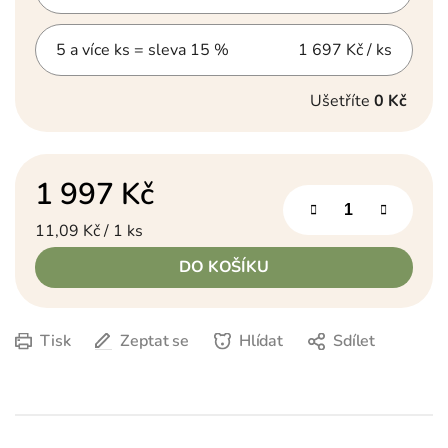
5 a více ks = sleva 15 %
1 697 Kč
/ ks
Ušetříte
0 Kč
1 997 Kč
Měrná cena:
11,09 Kč / 1 ks
DO KOŠÍKU
Tisk
Zeptat se
Hlídat
Sdílet