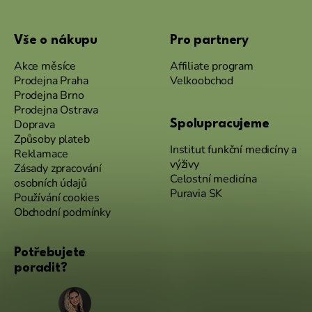
Vše o nákupu
Pro partnery
Akce měsíce
Affiliate program
Prodejna Praha
Velkoobchod
Prodejna Brno
Prodejna Ostrava
Doprava
Spolupracujeme
Způsoby plateb
Institut funkční medicíny a
Reklamace
výživy
Zásady zpracování
Celostní medicína
osobních údajů
Puravia SK
Používání cookies
Obchodní podmínky
Potřebujete
poradit?