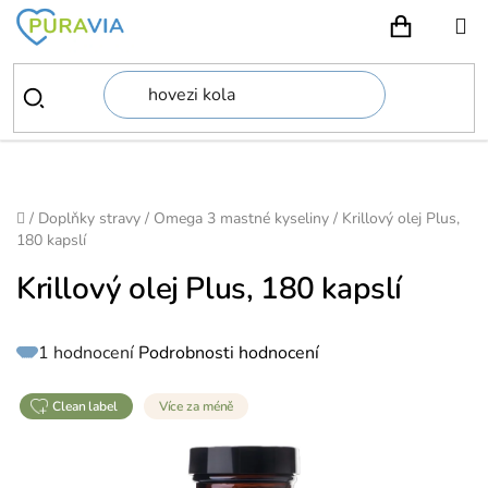
Přejít
na
NÁKUPN
obsah
Domů
/
Doplňky stravy
/
Omega 3 mastné kyseliny
/
Krillový olej Plus,
180 kapslí
Krillový olej Plus, 180 kapslí
Průměrné
1 hodnocení
Podrobnosti hodnocení
hodnocení
produktu
je
5,0
z
clean label
Více za méně
5
hvězdiček.