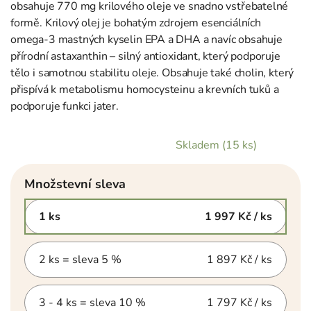
obsahuje 770 mg krilového oleje ve snadno vstřebatelné
formě. Krilový olej je bohatým zdrojem esenciálních
omega-3 mastných kyselin EPA a DHA a navíc obsahuje
přírodní astaxanthin – silný antioxidant, který podporuje
tělo i samotnou stabilitu oleje. Obsahuje také cholin, který
přispívá k metabolismu homocysteinu a krevních tuků a
podporuje funkci jater.
Skladem
(15 ks)
Množstevní sleva
1 ks
1 997 Kč
/ ks
2 ks = sleva 5 %
1 897 Kč
/ ks
3 - 4 ks = sleva 10 %
1 797 Kč
/ ks