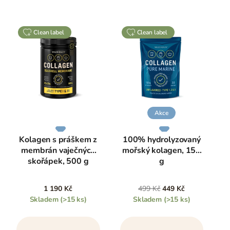
clean label
clean label
Akce
Kolagen s práškem z
100% hydrolyzovaný
membrán vaječných
mořský kolagen, 150
skořápek, 500 g
g
1 190 Kč
499 Kč
449 Kč
Skladem
(>15 ks)
Skladem
(>15 ks)