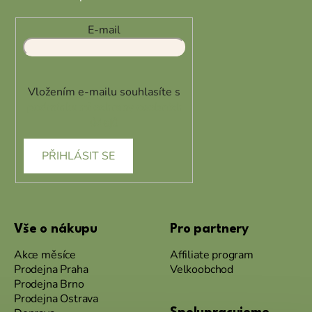
E-mail
Vložením e-mailu souhlasíte s
podmínkami ochrany osobních
údajů
PŘIHLÁSIT SE
Vše o nákupu
Pro partnery
Akce měsíce
Affiliate program
Prodejna Praha
Velkoobchod
Prodejna Brno
Prodejna Ostrava