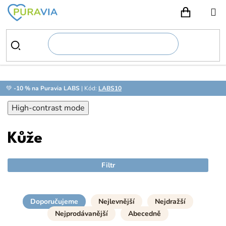
Přejít
na
NÁKUPN
obsah
💚
-10 % na Puravia LABS
| Kód:
LABS10
High-contrast mode
Kůže
Filtr
Doporučujeme
Nejlevnější
Nejdražší
Nejprodávanější
Abecedně