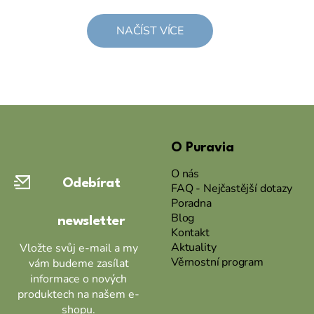
NAČÍST VÍCE
Z
á
O Puravia
p
a
O nás
Odebírat
t
FAQ - Nejčastější dotazy
Poradna
í
Blog
newsletter
Kontakt
Aktuality
Vložte svůj e-mail a my
Věrnostní program
vám budeme zasílat
informace o nových
produktech na našem e-
shopu.