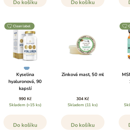
Do košíku
Do košíku
clean label
Kyselina
Zinková mast, 50 ml
MSM
hyaluronová, 90
kapslí
990 Kč
304 Kč
Skladem
(>15 ks)
Skladem
(11 ks)
Sk
Do košíku
Do košíku