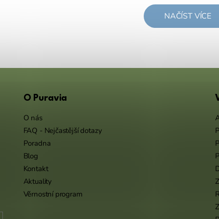
NAČÍST VÍCE
O Puravia
O nás
A
FAQ - Nejčastější dotazy
P
Poradna
P
Blog
P
Kontakt
Aktuality
Z
Věrnostní program
Z