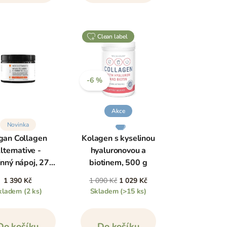
clean label
-6 %
Akce
Novinka
gan Collagen
Kolagen s kyselinou
lternative -
hyaluronovou a
inný nápoj, 270
biotinem, 500 g
g
1 390 Kč
1 090 Kč
1 029 Kč
kladem
(2 ks)
Skladem
(>15 ks)
Do košíku
Do košíku