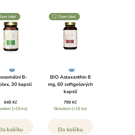
clean label
clean label
posomální B-
BIO Astaxanthin 8
lex, 30 kapslí
mg, 60 softgelových
kapslí
649 Kč
799 Kč
ladem
(>15 ks)
Skladem
(>15 ks)
Do košíku
Do košíku