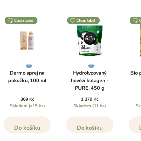
clean label
clean label
Dermo sprej na
Hydrolyzovaný
Bio 
pokožku, 100 ml
hovězí kolagen -
PURE, 450 g
369 Kč
1 379 Kč
Skladem
(>15 ks)
Skladem
(11 ks)
S
Do košíku
Do košíku