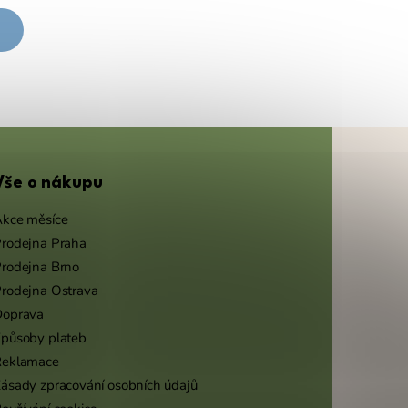
Vše o nákupu
kce měsíce
rodejna Praha
rodejna Brno
rodejna Ostrava
Doprava
působy plateb
Reklamace
ásady zpracování osobních údajů