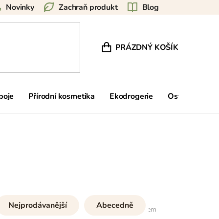
Novinky
Zachraň produkt
Blog
PRÁZDNÝ KOŠÍK
NÁKUPNÍ KOŠÍK
poje
Přírodní kosmetika
Ekodrogerie
Ostatní
Zn
Nejprodávanější
Abecedně
60
položek celkem