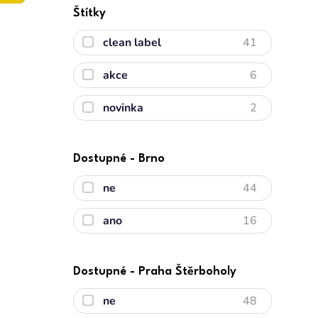
Štítky
clean label
41
akce
6
novinka
2
Dostupné - Brno
ne
44
ano
16
Dostupné - Praha Štěrboholy
ne
48