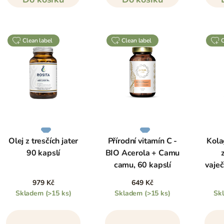
clean label
clean label
Olej z tresčích jater
Přírodní vitamín C -
Kola
90 kapslí
BIO Acerola + Camu
camu, 60 kapslí
vaje
979 Kč
649 Kč
Skladem
(>15 ks)
Skladem
(>15 ks)
Sk