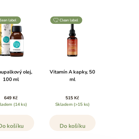
clean label
clean label
pupalkový olej,
Vitamín A kapky, 50
100 ml
ml
649 Kč
515 Kč
kladem
(14 ks)
Skladem
(>15 ks)
Do košíku
Do košíku