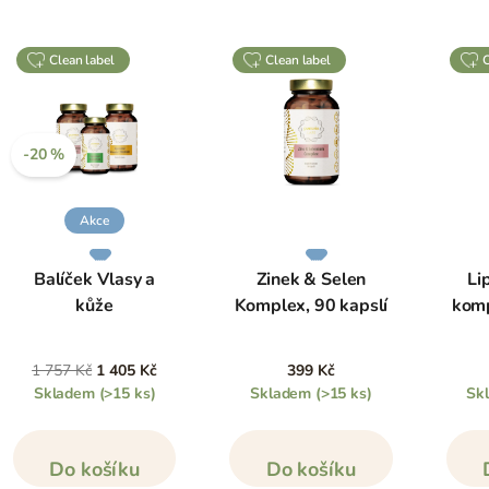
clean label
clean label
-20 %
Akce
Balíček Vlasy a
Zinek & Selen
Li
kůže
Komplex, 90 kapslí
komp
1 757 Kč
1 405 Kč
399 Kč
Skladem
(>15 ks)
Skladem
(>15 ks)
Sk
Do košíku
Do košíku