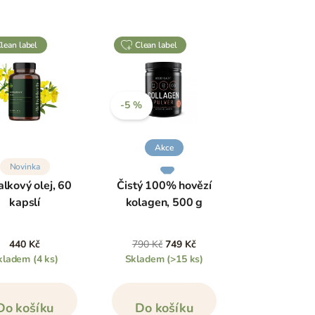
clean label
clean label
-5 %
Akce
Novinka
lkový olej, 60
Čistý 100% hovězí
kapslí
kolagen, 500 g
440 Kč
790 Kč
749 Kč
kladem
(4 ks)
Skladem
(>15 ks)
Do košíku
Do košíku