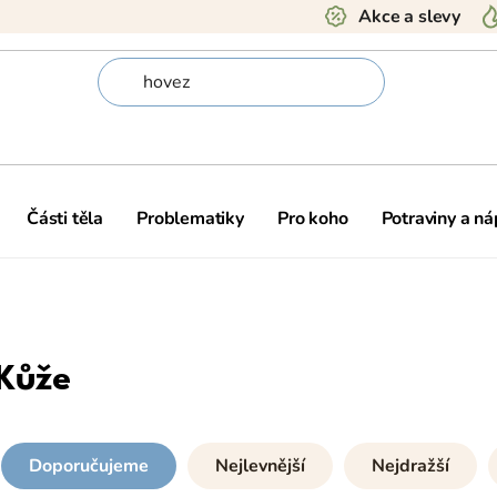
Akce a slevy
Části těla
Problematiky
Pro koho
Potraviny a ná
Kůže
Doporučujeme
Nejlevnější
Nejdražší