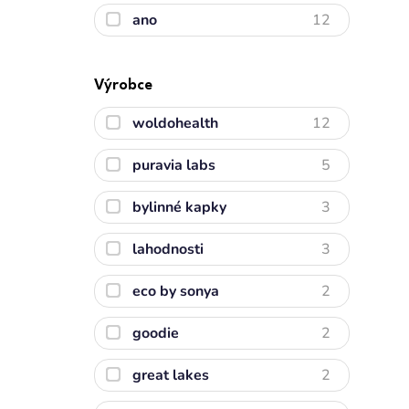
ano
12
Výrobce
woldohealth
12
puravia labs
5
bylinné kapky
3
lahodnosti
3
eco by sonya
2
goodie
2
great lakes
2