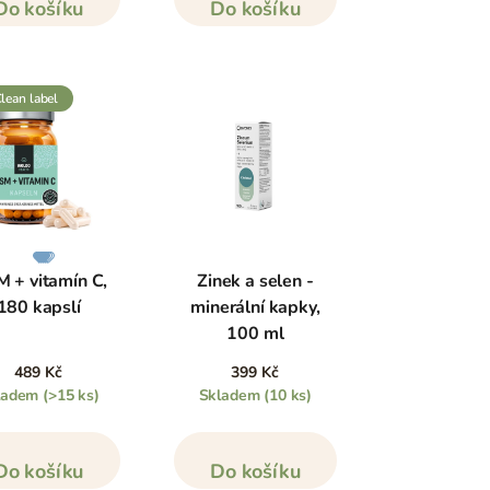
Do košíku
Do košíku
clean label
 + vitamín C,
Zinek a selen -
180 kapslí
minerální kapky,
100 ml
489 Kč
399 Kč
ladem
(>15 ks)
Skladem
(10 ks)
Do košíku
Do košíku