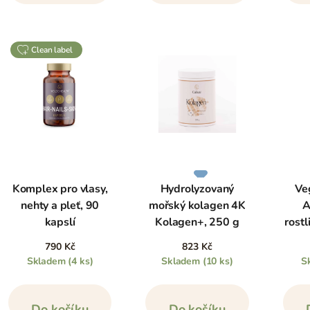
clean label
Komplex pro vlasy,
Hydrolyzovaný
Ve
nehty a pleť, 90
mořský kolagen 4K
A
kapslí
Kolagen+, 250 g
rostl
790 Kč
823 Kč
Skladem
(4 ks)
Skladem
(10 ks)
S
Do košíku
Do košíku