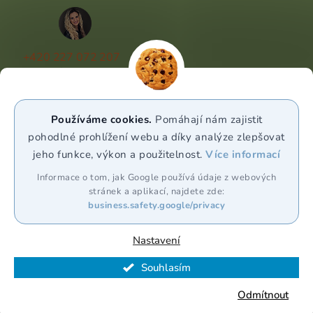
+420 227 072 207
(Po - Pá 9:00 - 17:00)
info@puravia.cz
Používáme cookies.
Pomáhají nám zajistit
WhatsApp
pohodlné prohlížení webu a díky analýze zlepšovat
jeho funkce, výkon a použitelnost.
Více informací
Sledujte nás
Informace o tom, jak Google používá údaje z webových
stránek a aplikací, najdete zde:
business.safety.google/privacy
Nastavení
Souhlasím
Vytvořil Shoptet Premium
Odmítnout
Copyright 2026
Puravia.cz
. Všechna práva vyhrazena.