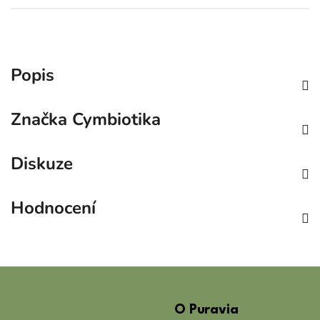
Popis
Značka
Cymbiotika
Diskuze
Hodnocení
Z
á
O Puravia
p