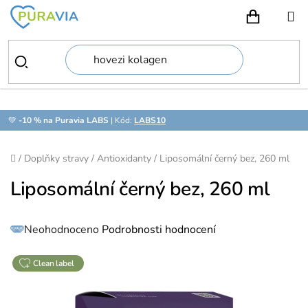
Přejít
na
NÁKUPN
obsah
💚
-10 % na Puravia LABS
| Kód:
LABS10
Domů
/
Doplňky stravy
/
Antioxidanty
/
Liposomální černý bez, 260 ml
Liposomální černý bez, 260 ml
Průměrné
Neohodnoceno
Podrobnosti hodnocení
hodnocení
produktu
je
0,0
z
clean label
5
hvězdiček.