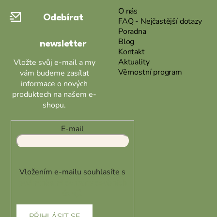
a
O nás
Odebírat
t
FAQ - Nejčastější dotazy
Poradna
í
Blog
newsletter
Kontakt
Aktuality
Vložte svůj e-mail a my
Věrnostní program
vám budeme zasílat
informace o nových
produktech na našem e-
shopu.
E-mail
Vložením e-mailu souhlasíte s
podmínkami ochrany osobních
údajů
PŘIHLÁSIT SE