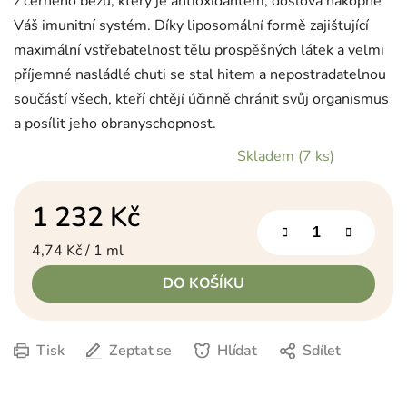
z černého bezu, který je antioxidantem, doslova nakopne
Váš imunitní systém. Díky liposomální formě zajišťující
maximální vstřebatelnost tělu prospěšných látek a velmi
příjemné nasládlé chuti se stal hitem a nepostradatelnou
součástí všech, kteří chtějí účinně chránit svůj organismus
a posílit jeho obranyschopnost.
Skladem
(7 ks)
1 232 Kč
Měrná cena:
4,74 Kč / 1 ml
DO KOŠÍKU
Tisk
Zeptat se
Hlídat
Sdílet