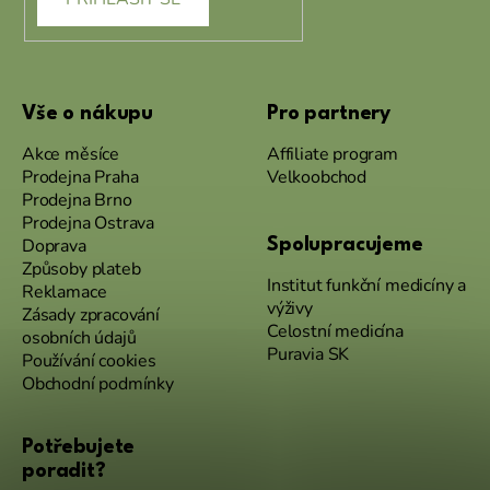
Vše o nákupu
Pro partnery
Akce měsíce
Affiliate program
Prodejna Praha
Velkoobchod
Prodejna Brno
Prodejna Ostrava
Doprava
Spolupracujeme
Způsoby plateb
Institut funkční medicíny a
Reklamace
výživy
Zásady zpracování
Celostní medicína
osobních údajů
Puravia SK
Používání cookies
Obchodní podmínky
Potřebujete
poradit?