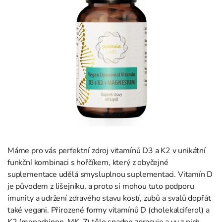
Máme pro vás perfektní zdroj vitamínů D3 a K2 v unikátní
funkční kombinaci s hořčíkem, který z obyčejné
suplementace udělá smysluplnou suplementaci. Vitamín D
je původem z lišejníku, a proto si mohou tuto podporu
imunity a udržení zdravého stavu kostí, zubů a svalů dopřát
také vegani. Přirozené formy vitamínů D (cholekalciferol) a
K2 (menachinon, MK-7) tělo snadno zpracuje a vy z nich