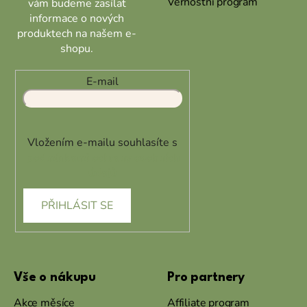
Věrnostní program
vám budeme zasílat
informace o nových
produktech na našem e-
shopu.
E-mail
Vložením e-mailu souhlasíte s
podmínkami ochrany osobních
údajů
PŘIHLÁSIT SE
Vše o nákupu
Pro partnery
Akce měsíce
Affiliate program