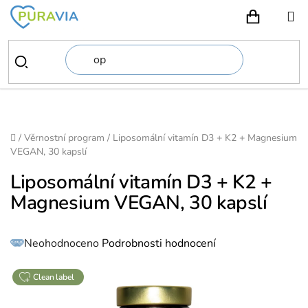
Přejít
na
NÁKUPN
obsah
Domů
/
Věrnostní program
/
Liposomální vitamín D3 + K2 + Magnesium
VEGAN, 30 kapslí
Liposomální vitamín D3 + K2 +
Magnesium VEGAN, 30 kapslí
Průměrné
Neohodnoceno
Podrobnosti hodnocení
hodnocení
produktu
je
0,0
z
clean label
5
hvězdiček.