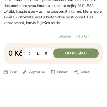
dostanete pro svou imunitu a kosti to nejlepší! CLEAN
LABEL kapsle jsou v účinné liposomální formě, která nabízí
skvělou vstřebatelnost a biologickou dostupnost. Bez
konzervantů, barviv či jiných aditiv.
Skladem
(>15 ks)
0 Kč
DO KOŠÍKU
Měrná cena:
Tisk
Zeptat se
Hlídat
Sdílet