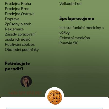
Prodejna Praha
Velkoobchod
Prodejna Brno
Prodejna Ostrava
Doprava
Spolupracujeme
Způsoby plateb
Institut funkční medicíny a
Reklamace
výživy
Zásady zpracování
Celostní medicína
osobních údajů
Puravia SK
Používání cookies
Obchodní podmínky
Potřebujete
poradit?
+420 227 072 207
(Po - Pá 9:00 - 17:00)
info@puravia.cz