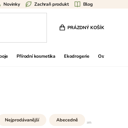
Novinky
Zachraň produkt
Blog
PRÁZDNÝ KOŠÍK
NÁKUPNÍ KOŠÍK
poje
Přírodní kosmetika
Ekodrogerie
Ostatní
Zn
Nejprodávanější
Abecedně
11
položek celkem