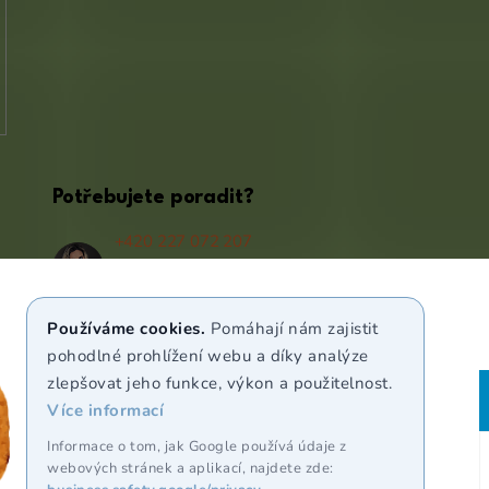
Potřebujete poradit?
+420 227 072 207
(Po - Pá 9:00 - 17:00)
info@puravia.cz
Používáme cookies.
Pomáhají nám zajistit
WhatsApp
pohodlné prohlížení webu a díky analýze
zlepšovat jeho funkce, výkon a použitelnost.
Více informací
Sledujte nás
Informace o tom, jak Google používá údaje z
webových stránek a aplikací, najdete zde: