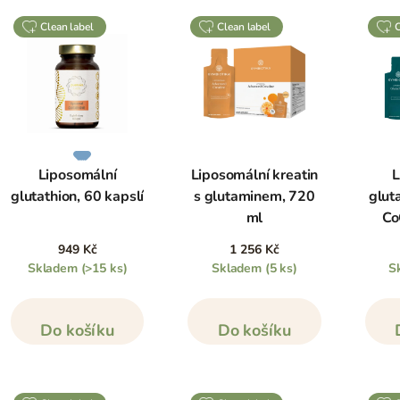
clean label
clean label
Liposomální
Liposomální kreatin
L
glutathion, 60 kapslí
s glutaminem, 720
glut
ml
Co
949 Kč
1 256 Kč
Skladem
(>15 ks)
Skladem
(5 ks)
S
Do košíku
Do košíku