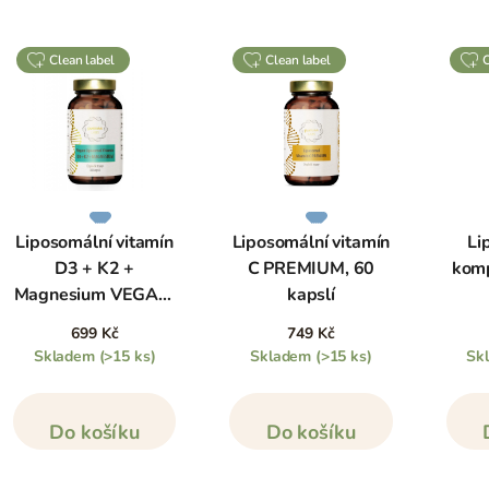
clean label
clean label
Liposomální vitamín
Liposomální vitamín
Li
D3 + K2 +
C PREMIUM, 60
komp
Magnesium VEGAN,
kapslí
30 kapslí
699 Kč
749 Kč
Skladem
(>15 ks)
Skladem
(>15 ks)
Sk
Do košíku
Do košíku