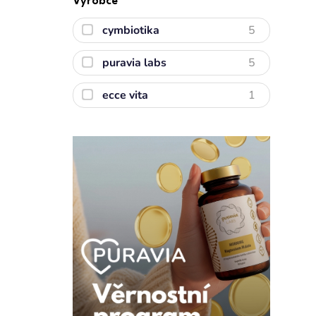
Výrobce
cymbiotika
5
puravia labs
5
ecce vita
1