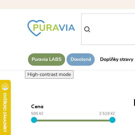
Přejít
na
obsah
Puravia LABS
Dovolená
Doplňky stravy
High-contrast mode
Cena
595 Kč
2 519 Kč