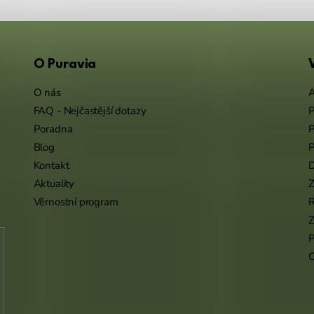
O Puravia
O nás
A
FAQ - Nejčastější dotazy
P
Poradna
P
Blog
P
Kontakt
Aktuality
Z
Věrnostní program
Z
P