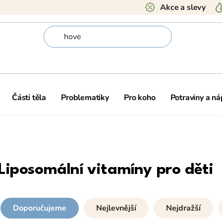
Akce a slevy
Části těla
Problematiky
Pro koho
Potraviny a ná
Liposomální vitamíny pro děti
Doporučujeme
Nejlevnější
Nejdražší