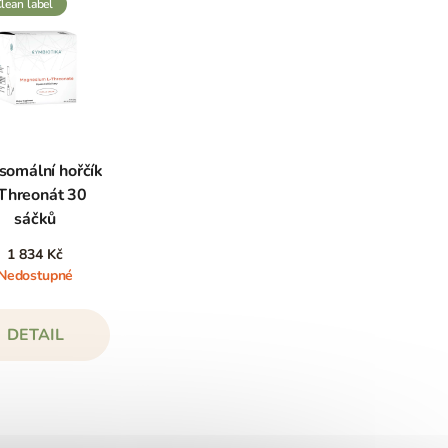
clean label
somální hořčík
Threonát 30
sáčků
1 834 Kč
Nedostupné
DETAIL