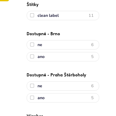
Štítky
clean label
11
Dostupné - Brno
ne
6
ano
5
Dostupné - Praha Štěrboholy
ne
6
ano
5