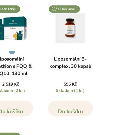
clean label
clean label
iposomální
Liposomální B-
athion s PQQ &
komplex, 30 kapslí
Q10, 130 ml
2 519 Kč
595 Kč
kladem
(2 ks)
Skladem
(4 ks)
Do košíku
Do košíku