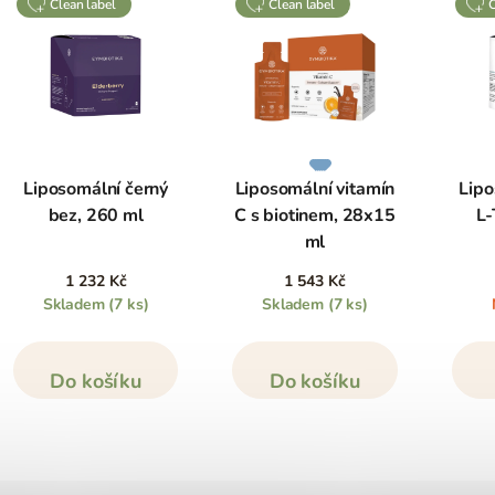
clean label
clean label
Liposomální černý
Liposomální vitamín
Lipo
bez, 260 ml
C s biotinem, 28x15
L-
ml
1 232 Kč
1 543 Kč
Skladem
(7 ks)
Skladem
(7 ks)
Do košíku
Do košíku