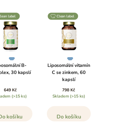
clean label
clean label
posomální B-
Liposomální vitamín
lex, 30 kapslí
C se zinkem, 60
kapslí
649 Kč
798 Kč
ladem
(>15 ks)
Skladem
(>15 ks)
Do košíku
Do košíku