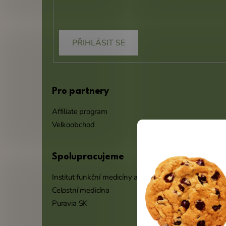
ochrany osobních údajů
PŘIHLÁSIT SE
Pro partnery
Affiliate program
Velkoobchod
Spolupracujeme
Institut funkční medicíny a výživy
Celostní medicína
Puravia SK