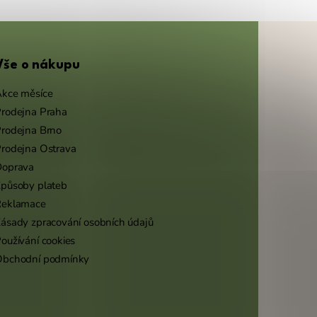
Vše o nákupu
kce měsíce
rodejna Praha
rodejna Brno
rodejna Ostrava
Doprava
působy plateb
Reklamace
ásady zpracování osobních údajů
oužívání cookies
Obchodní podmínky