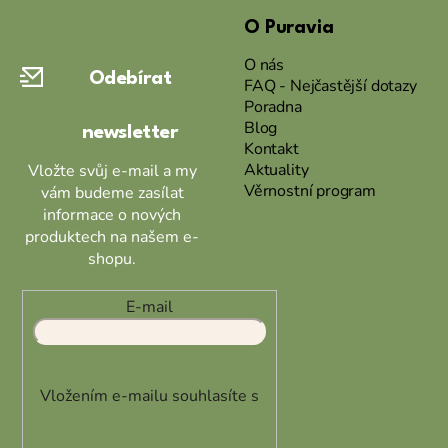
á
O Puravia
p
a
O nás
Odebírat
t
FAQ - Nejčastější dotazy
Poradna
í
Blog
newsletter
Kontakt
Aktuality
Vložte svůj e-mail a my
Věrnostní program
vám budeme zasílat
informace o nových
produktech na našem e-
shopu.
E-mail
Vložením e-mailu souhlasíte s
podmínkami ochrany osobních
údajů