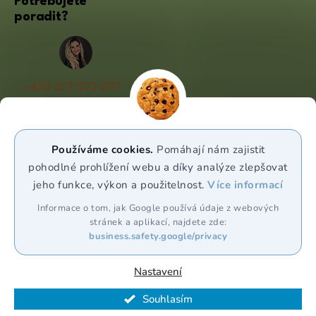
Potřebujete
poradit?
+420 227 072 207
(Po - Pá 9:00 - 17:00)
info@puravia.cz
Používáme cookies.
Pomáhají nám zajistit
WhatsApp
pohodlné prohlížení webu a díky analýze zlepšovat
jeho funkce, výkon a použitelnost.
Více informací
Sledujte nás
Informace o tom, jak Google používá údaje z webových
stránek a aplikací, najdete zde:
business.safety.google/privacy
Nastavení
Souhlasím
Vytvořil Shoptet Premium