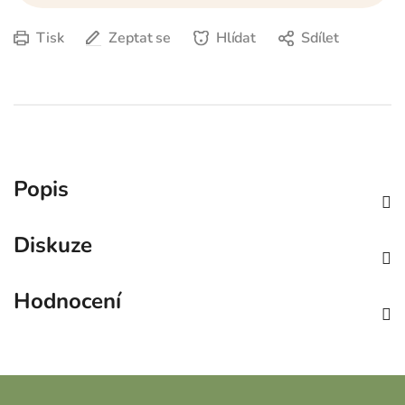
Tisk
Zeptat se
Hlídat
Sdílet
Popis
Diskuze
Hodnocení
Z