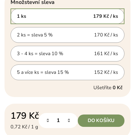
Množstevní sleva
1 ks
179 Kč
/ ks
2 ks = sleva 5 %
170 Kč
/ ks
3 - 4 ks = sleva 10 %
161 Kč
/ ks
5 a více ks = sleva 15 %
152 Kč
/ ks
Ušetříte
0 Kč
179 Kč
DO KOŠÍKU
Měrná cena:
0,72 Kč / 1 g