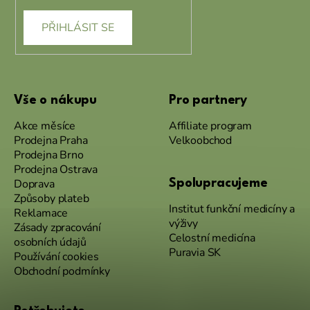
PŘIHLÁSIT SE
Vše o nákupu
Pro partnery
Akce měsíce
Affiliate program
Prodejna Praha
Velkoobchod
Prodejna Brno
Prodejna Ostrava
Doprava
Spolupracujeme
Způsoby plateb
Institut funkční medicíny a
Reklamace
výživy
Zásady zpracování
Celostní medicína
osobních údajů
Puravia SK
Používání cookies
Obchodní podmínky