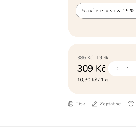
5 a více ks = sleva 15 %
386 Kč
–19 %
309 Kč
Měrná cena:
10,30 Kč / 1 g
Tisk
Zeptat se