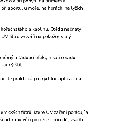
 pokožky při pobytu na přímém a
při sportu, u moře, na horách, na lyžích
hořečnatého a kaolinu. Oxid zinečnatý
 filtru vytváří na pokožce silný
měrný a žádoucí efekt, nikoli o vadu
ranný štít.
ou. Je praktická pro rychlou aplikaci na
emických filtrů, které UV záření pohlcují a
ší ochranu vůči pokožce i přírodě, vsaďte