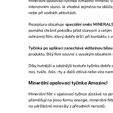
Minerální opalovací tyčinka Amazinc! Mineral S
intenzivním slunci. Je vhodná zejména na obličej
nebo při vodních aktivitách.
Receptura obsahuje
speciální směs MINERAL
pomáhá chránit pokožku před sluncem a celým s
ochranný film, který dobře drží i při kontaktu s
Tyčinka po aplikaci zanechává viditelnou bílou 
produktu. Bílý film souvisí s vysokým obsahem m
Díky hutnější a odolnější textuře tyčinka dobře 
nos, tváře, čelo, rty a další citlivá nebo více 
Minerální opalovací tyčinka Amazinc!
Minerální filtr v opalovací tyčince zůstává na p
přeměňují na jinou formu energie, minerální fil
na udržitelné minerály z přírodních nerostů.