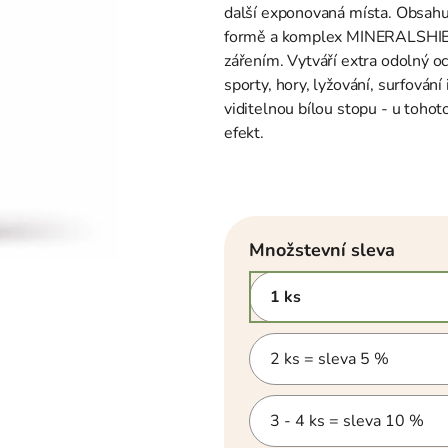
hvězdiček.
další exponovaná místa. Obsa
formě a komplex MINERALSHIEL
zářením.
Vytváří extra odolný o
sporty, hory, lyžování, surfování
viditelnou bílou stopu -
u tohot
efekt.
Množstevní sleva
1 ks
2 ks = sleva 5 %
3 - 4 ks = sleva 10 %