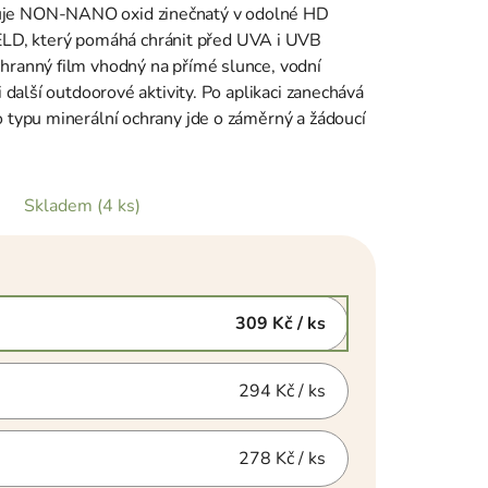
huje NON-NANO oxid zinečnatý v odolné HD
D, který pomáhá chránit před UVA i UVB
chranný film vhodný na přímé slunce, vodní
 i další outdoorové aktivity. Po aplikaci zanechává
o typu minerální ochrany jde o záměrný a žádoucí
Skladem
(4 ks)
309 Kč
/ ks
294 Kč
/ ks
278 Kč
/ ks