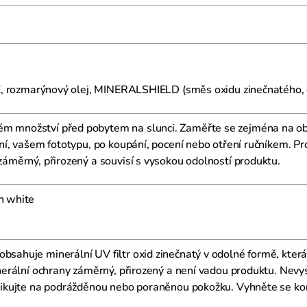
in E, rozmarýnový olej, MINERALSHIELD (směs oxidu zinečnatého, 
 množství před pobytem na slunci. Zaměřte se zejména na obli
nění, vašem fototypu, po koupání, pocení nebo otření ručníkem. P
 záměrný, přirozený a souvisí s vysokou odolností produktu.
h white
obsahuje minerální UV filtr oxid zinečnatý v odolné formě, kter
minerální ochrany záměrný, přirozený a není vadou produktu. Ne
aplikujte na podrážděnou nebo poraněnou pokožku. Vyhněte se ko