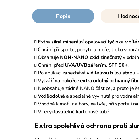
Popis
Hodnoc
Extra silná minerální opalovací tyčinka v bílé
Chrání při sportu, pobytu u moře, treku v horách
Obsahuje
NON-NANO oxid zinečnatý
v odoln
Chrání před
UVA/UVB zářením, SPF 50+.
Po aplikaci zanechává
viditelnou bílou stopu
–
Vytváří na pokožce
extra odolný ochranný fil
Neobsahuje žádné NANO částice, a proto je še
Voděodolná
a speciálně vyvinutá pro vodní akt
Vhodná k moři, na hory, na lyže, při sportu i n
V recyklovatelné kartonové tubě.
Extra spolehlivá ochrana proti slu