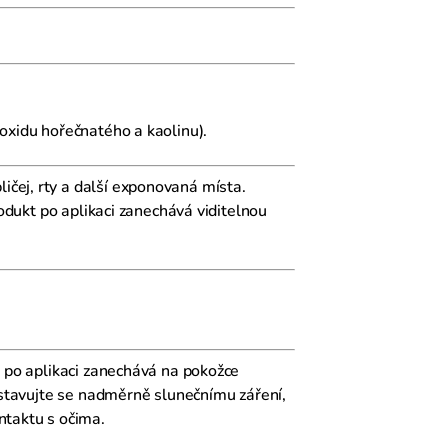
oxidu hořečnatého a kaolinu).
čej, rty a další exponovaná místa.
rodukt po aplikaci zanechává viditelnou
á po aplikaci zanechává na pokožce
vystavujte se nadměrně slunečnímu záření,
ntaktu s očima.