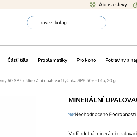
Akce a slevy
Části těla
Problematiky
Pro koho
Potraviny a ná
rémy 50 SPF
/
Minerální opalovací tyčinka SPF 50+ - bílá, 30 g
MINERÁLNÍ OPALOVACÍ
Průměrné
Neohodnoceno
Podrobnosti
hodnocení
produktu
je
0,0
z
Voděodolná minerální opalovací t
5