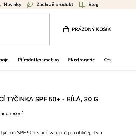
Novinky
Zachraň produkt
Blog
PRÁZDNÝ KOŠÍK
NÁKUPNÍ KOŠÍK
poje
Přírodní kosmetika
Ekodrogerie
Ostatní
Zn
 TYČINKA SPF 50+ - BÍLÁ, 30 G
 hodnocení
yčinka SPF 50+ v bílé variantě pro obličej, rty a