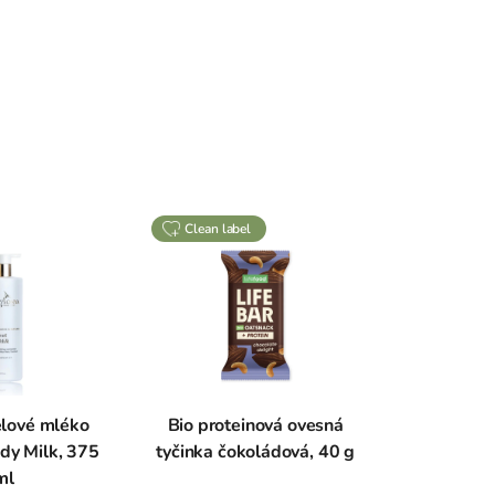
clean label
ělové mléko
Bio proteinová ovesná
dy Milk, 375
tyčinka čokoládová, 40 g
ml