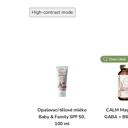
High-contrast mode
clean label
Opalovací tělové mléko
CALM Mag
Baby & Family SPF 50,
GABA + B6,
100 ml