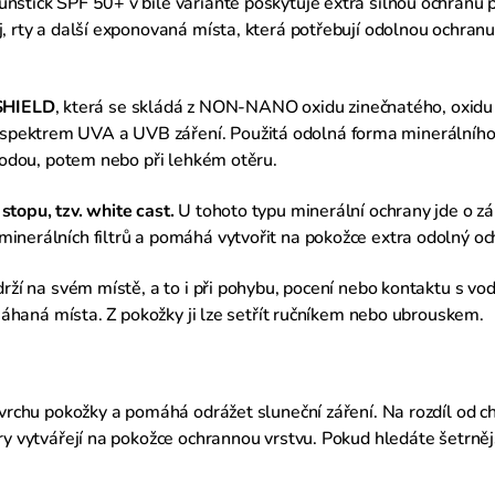
unstick SPF 50+ v bílé variantě poskytuje extra silnou ochranu
, rty a další exponovaná místa, která potřebují odolnou ochranu 
SHIELD
, která se skládá z NON-NANO oxidu zinečnatého, oxidu 
pektrem UVA a UVB záření. Použitá odolná forma minerálního UV
 vodou, potem nebo při lehkém otěru.
stopu, tzv. white cast.
U tohoto typu minerální ochrany jde o zá
inerálních filtrů a pomáhá vytvořit na pokožce extra odolný och
drží na svém místě, a to i při pohybu, pocení nebo kontaktu s vod
namáhaná místa. Z pokožky ji lze setřít ručníkem nebo ubrouskem.
ovrchu pokožky a pomáhá odrážet sluneční záření. Na rozdíl od ch
try vytvářejí na pokožce ochrannou vrstvu. Pokud hledáte šetrněj