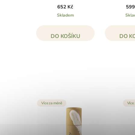
652 Kč
599
Skladem
Skl
DO KOŠÍKU
DO K
Více za méně
Více