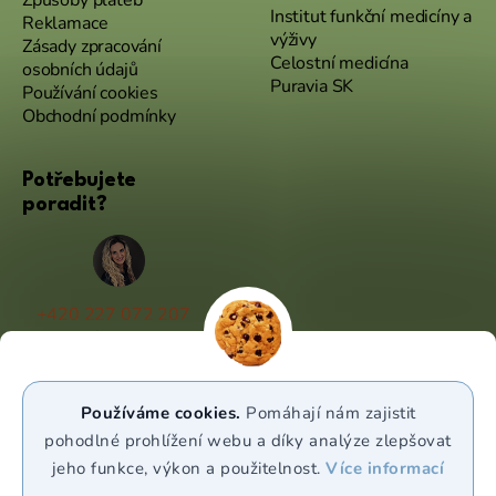
Způsoby plateb
Institut funkční medicíny a
Reklamace
výživy
Zásady zpracování
Celostní medicína
osobních údajů
Puravia SK
Používání cookies
Obchodní podmínky
Potřebujete
poradit?
+420 227 072 207
(Po - Pá 9:00 - 17:00)
info@puravia.cz
Používáme cookies.
Pomáhají nám zajistit
WhatsApp
pohodlné prohlížení webu a díky analýze zlepšovat
jeho funkce, výkon a použitelnost.
Více informací
Sledujte nás