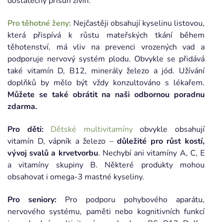
dostatečný přísun živin.
Pro těhotné ženy:
Nejčastěji obsahují kyselinu listovou,
která přispívá k růstu mateřských tkání během
těhotenství, má vliv na prevenci vrozených vad a
podporuje nervový systém plodu. Obvykle se přidává
také vitamín D, B12, minerály železo a jód. Užívání
doplňků by mělo být vždy konzultováno s lékařem.
Můžete se také obrátit na naši odbornou poradnu
zdarma.
Pro děti:
Dětské multivitamíny
obvykle obsahují
vitamín D, vápník a železo –
důležité pro růst kostí,
vývoj svalů a krvetvorbu
. Nechybí ani vitamíny A, C, E
a vitamíny skupiny B. Některé produkty mohou
obsahovat i omega-3 mastné kyseliny.
Pro seniory:
Pro podporu pohybového aparátu,
nervového systému, paměti nebo kognitivních funkcí