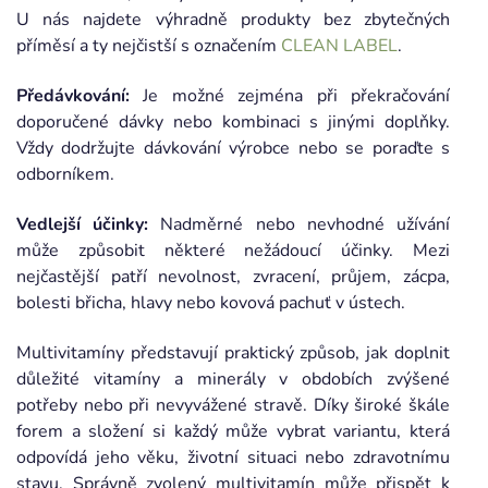
U nás najdete výhradně produkty bez zbytečných
příměsí a ty nejčistší s označením
CLEAN LABEL
.
Předávkování:
Je možné zejména při překračování
doporučené dávky nebo kombinaci s jinými doplňky.
Vždy dodržujte dávkování výrobce nebo se poraďte s
odborníkem.
Vedlejší účinky:
Nadměrné nebo nevhodné užívání
může způsobit některé nežádoucí účinky. Mezi
nejčastější patří nevolnost, zvracení, průjem, zácpa,
bolesti břicha, hlavy nebo kovová pachuť v ústech.
Multivitamíny představují praktický způsob, jak doplnit
důležité vitamíny a minerály v obdobích zvýšené
potřeby nebo při nevyvážené stravě. Díky široké škále
forem a složení si každý může vybrat variantu, která
odpovídá jeho věku, životní situaci nebo zdravotnímu
stavu. Správně zvolený multivitamín může přispět k