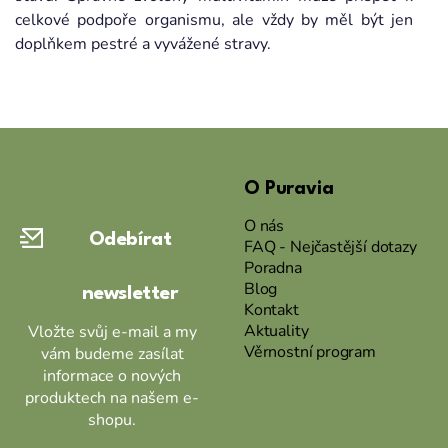
celkové podpoře organismu, ale vždy by měl být jen
doplňkem pestré a vyvážené stravy.
Z
á
O Puravia
p
a
O nás
Odebírat
t
FAQ - Nejčastější dotazy
Poradna
í
Blog
newsletter
Kontakt
Aktuality
Vložte svůj e-mail a my
Věrnostní program
vám budeme zasílat
informace o nových
produktech na našem e-
shopu.