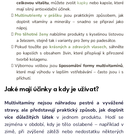
celkovou vitalitu
, můžete zvolit
kapky
nebo kapsle, které
mají silný antioxidační účinek.
Multinutrienty v prášku
jsou praktickým způsobem, jak
doplnit vitamíny a minerály – snadno se připraví jako
nápoj.
Pro těhotné ženy
nabízíme produkty s kyselinou listovou
a železem, stejně tak i varianty pro ženy po padesátce.
Pokud toužíte po
krásných a zdravých vlasech
, sáhněte
po kapslích s obsahem živin, které přispívají k přirozené
tvorbě kolagenu.
Výbornou volbou jsou
liposomální formy multivitamínů
,
které mají výhodu v lepším vstřebávání – často jsou i s
příchutí.
Jaké mají účinky a kdy je užívat?
Multivitamíny nejsou náhradou pestré a vyvážené
stravy, ale představují praktický způsob, jak doplnit
více důležitých látek
v jednom produktu. Hodí se
zejména v období, kdy je tělo oslabené – například v
zimě, při zvýšené zátěži nebo nedostatku některých