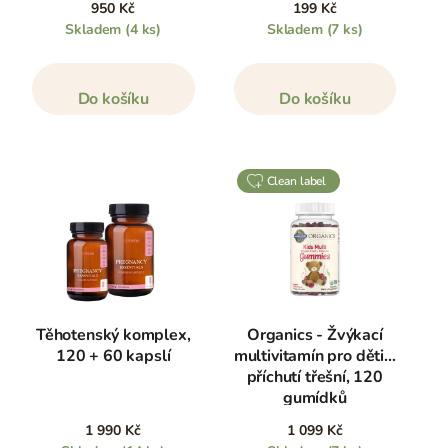
950 Kč
199 Kč
Skladem
(4 ks)
Skladem
(7 ks)
Do košíku
Do košíku
clean label
Těhotenský komplex,
Organics - Žvýkací
120 + 60 kapslí
multivitamín pro děti s
příchutí třešní, 120
gumídků
1 990 Kč
1 099 Kč