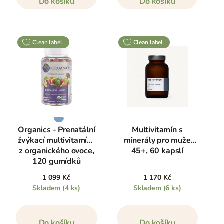
Do košíku
Do košíku
clean label
clean label
Organics - Prenatální
Multivitamín s
žvýkací multivitamíny
minerály pro muže
z organického ovoce,
45+, 60 kapslí
120 gumídků
1 099 Kč
1 170 Kč
Skladem
(4 ks)
Skladem
(6 ks)
Do košíku
Do košíku