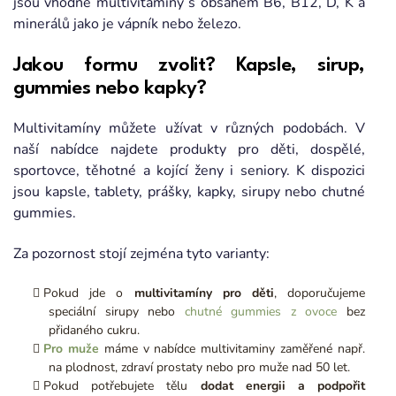
jsou vhodné multivitamíny s obsahem B6, B12, D, K a
minerálů jako je vápník nebo železo.
Jakou formu zvolit? Kapsle, sirup,
gummies nebo kapky?
Multivitamíny můžete užívat v různých podobách. V
naší nabídce najdete produkty pro děti, dospělé,
sportovce, těhotné a kojící ženy i seniory. K dispozici
jsou kapsle, tablety, prášky, kapky, sirupy nebo chutné
gummies.
Za pozornost stojí zejména tyto varianty:
Pokud jde o
multivitamíny pro děti
, doporučujeme
speciální sirupy nebo
chutné gummies z ovoce
bez
přidaného cukru.
Pro muže
máme v nabídce multivitaminy zaměřené např.
na plodnost, zdraví prostaty nebo pro muže nad 50 let.
Pokud potřebujete tělu
dodat energii a podpořit