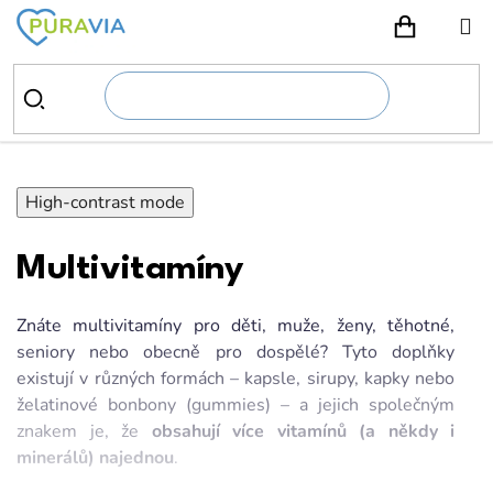
Přejít
na
NÁKUPN
obsah
High-contrast mode
Multivitamíny
Znáte multivitamíny pro děti, muže, ženy, těhotné,
seniory nebo obecně pro dospělé? Tyto doplňky
existují v různých formách – kapsle, sirupy, kapky nebo
želatinové bonbony (gummies) – a jejich společným
znakem je, že
obsahují více vitamínů (a někdy i
minerálů) najednou
.