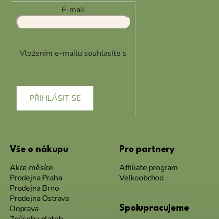
E-mail
Vložením e-mailu souhlasíte s
podmínkami ochrany osobních
údajů
PŘIHLÁSIT SE
Vše o nákupu
Pro partnery
Akce měsíce
Affiliate program
Prodejna Praha
Velkoobchod
Prodejna Brno
Prodejna Ostrava
Doprava
Spolupracujeme