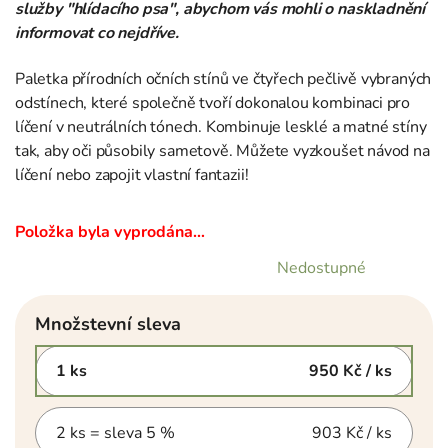
služby "hlídacího psa", abychom vás mohli o naskladnění
informovat co nejdříve.
Paletka přírodních očních stínů ve čtyřech pečlivě vybraných
odstínech, které společně tvoří dokonalou kombinaci pro
líčení v neutrálních tónech. Kombinuje lesklé a matné stíny
tak, aby oči působily sametově. Můžete vyzkoušet návod na
líčení nebo zapojit vlastní fantazii!
Položka byla vyprodána…
Nedostupné
Množstevní sleva
1 ks
950 Kč
/ ks
2 ks = sleva 5 %
903 Kč
/ ks