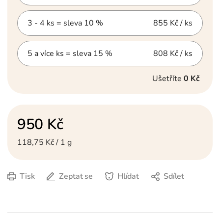
3 - 4 ks = sleva 10 %
855 Kč
/ ks
5 a více ks = sleva 15 %
808 Kč
/ ks
Ušetříte
0 Kč
950 Kč
Měrná cena:
118,75 Kč / 1 g
Tisk
Zeptat se
Hlídat
Sdílet