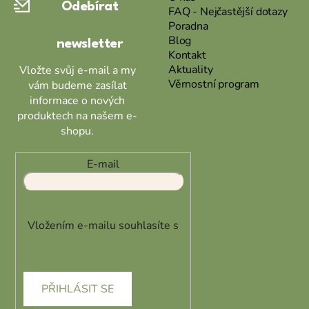
Odebírat
t
FAQ - Nejčastější dotazy
Poradna
í
Blog
newsletter
Kontakt
Aktuality
Vložte svůj e-mail a my
Věrnostní program
vám budeme zasílat
informace o nových
produktech na našem e-
shopu.
E-mail
Vložením e-mailu souhlasíte s
podmínkami ochrany osobních
údajů
PŘIHLÁSIT SE