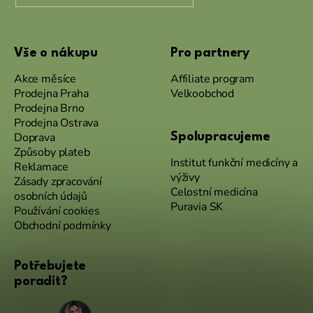
Vše o nákupu
Pro partnery
Akce měsíce
Affiliate program
Prodejna Praha
Velkoobchod
Prodejna Brno
Prodejna Ostrava
Doprava
Spolupracujeme
Způsoby plateb
Institut funkční medicíny a
Reklamace
výživy
Zásady zpracování
Celostní medicína
osobních údajů
Puravia SK
Používání cookies
Obchodní podmínky
Potřebujete
poradit?