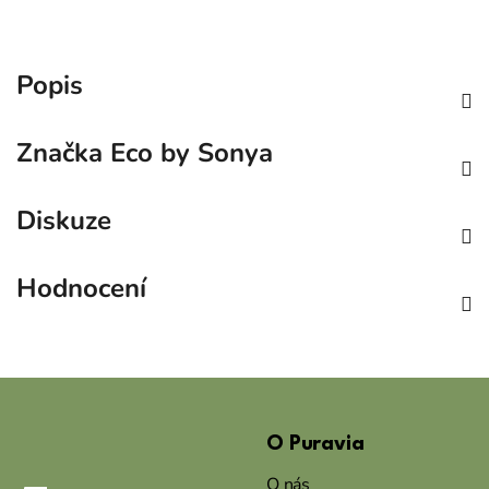
Popis
Značka
Eco by Sonya
Diskuze
Hodnocení
Z
á
O Puravia
p
a
O nás