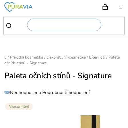
Přejít
na
NÁKUPN
obsah
Domů
/
Přírodní kosmetika
/
Dekorativní kosmetika
/
Líčení očí
/
Paleta
očních stínů - Signature
Paleta očních stínů - Signature
Průměrné
Neohodnoceno
Podrobnosti hodnocení
hodnocení
produktu
je
0,0
z
Více za méně
5
hvězdiček.