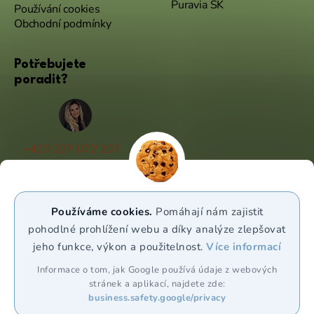
Puravia SK
Používání cookies
Obchodní podmínky
Potřebujete
poradit?
+420 227 072 207
(Po - Pá 9:00 - 17:00)
info@puravia.cz
Používáme cookies.
Pomáhají nám zajistit
WhatsApp
pohodlné prohlížení webu a díky analýze zlepšovat
jeho funkce, výkon a použitelnost.
Více informací
Sledujte nás
Informace o tom, jak Google používá údaje z webových
stránek a aplikací, najdete zde:
business.safety.google/privacy