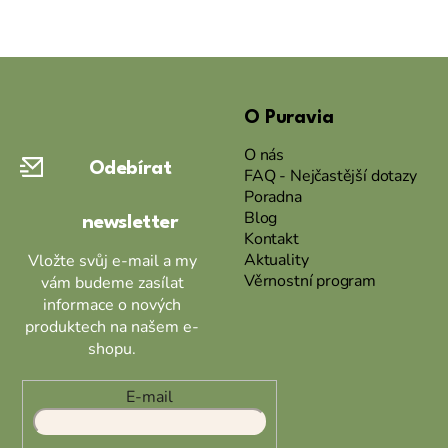
Z
á
O Puravia
p
a
O nás
Odebírat
t
FAQ - Nejčastější dotazy
Poradna
í
Blog
newsletter
Kontakt
Aktuality
Vložte svůj e-mail a my
Věrnostní program
vám budeme zasílat
informace o nových
produktech na našem e-
shopu.
E-mail