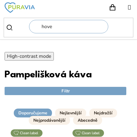
Přejít
na
NÁKUPN
obsah
High-contrast mode
Pampelišková káva
Filtr
Doporučujeme
Nejlevnější
Nejdražší
Nejprodávanější
Abecedně
clean label
clean label