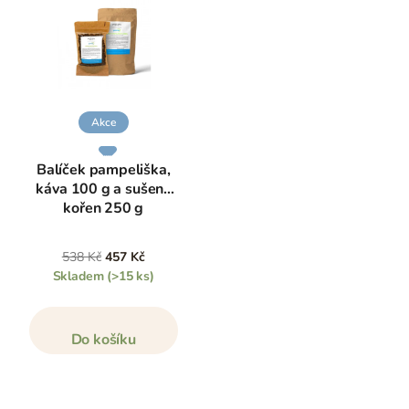
Akce
Balíček pampeliška,
káva 100 g a sušený
kořen 250 g
538 Kč
457 Kč
Skladem
(>15 ks)
Do košíku