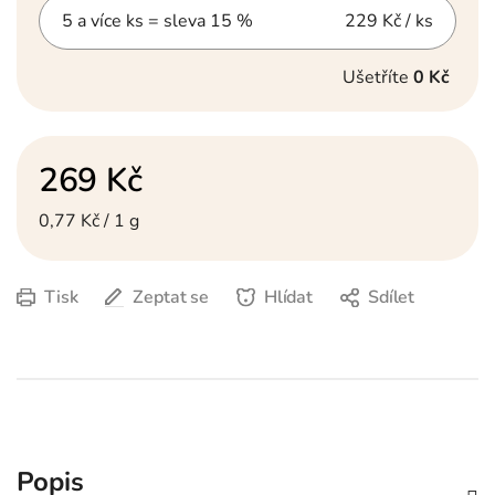
5 a více ks = sleva 15 %
229 Kč
/ ks
Ušetříte
0 Kč
269 Kč
Měrná cena:
0,77 Kč / 1 g
Tisk
Zeptat se
Hlídat
Sdílet
Popis