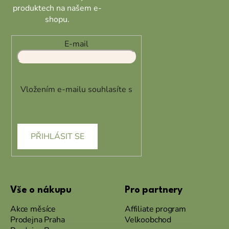
produktech na našem e-
shopu.
E-mail
Vložením e-mailu souhlasíte s
podmínkami ochrany osobních
údajů
PŘIHLÁSIT SE
Vše o nákupu
Pro partnery
Akce měsíce
Affiliate program
Prodejna Praha
Velkoobchod