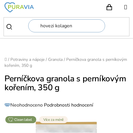
Přejít
na
NÁKUPN
obsah
Domů
/
Potraviny a nápoje
/
Granola
/
Perníčkova granola s perníkovým
kořením, 350 g
Perníčkova granola s perníkovým
kořením, 350 g
Průměrné
Neohodnoceno
Podrobnosti hodnocení
hodnocení
produktu
je
0,0
z
clean label
Více za méně
5
hvězdiček.