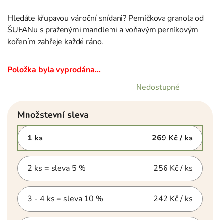
Hledáte křupavou vánoční snídani? Perníčkova granola od
ŠUFANu s praženými mandlemi a voňavým perníkovým
kořením zahřeje každé ráno.
Položka byla vyprodána…
Nedostupné
Množstevní sleva
1 ks
269 Kč
/ ks
2 ks = sleva 5 %
256 Kč
/ ks
3 - 4 ks = sleva 10 %
242 Kč
/ ks