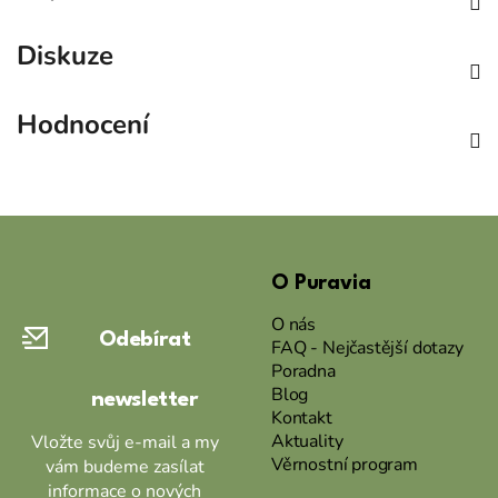
Diskuze
Hodnocení
Z
á
O Puravia
p
a
O nás
Odebírat
t
FAQ - Nejčastější dotazy
Poradna
í
Blog
newsletter
Kontakt
Aktuality
Vložte svůj e-mail a my
Věrnostní program
vám budeme zasílat
informace o nových