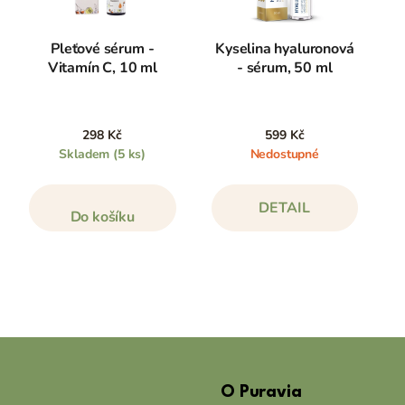
Pleťové sérum -
Kyselina hyaluronová
Vitamín C, 10 ml
- sérum, 50 ml
298 Kč
599 Kč
Skladem
(5 ks)
Nedostupné
DETAIL
Do košíku
Z
á
O Puravia
p