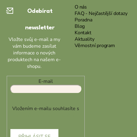
a
O nás
Odebírat
t
FAQ - Nejčastější dotazy
Poradna
í
Blog
newsletter
Kontakt
Aktuality
Vložte svůj e-mail a my
Věrnostní program
vám budeme zasílat
informace o nových
produktech na našem e-
shopu.
E-mail
Vložením e-mailu souhlasíte s
podmínkami ochrany osobních
údajů
PŘIHLÁSIT SE