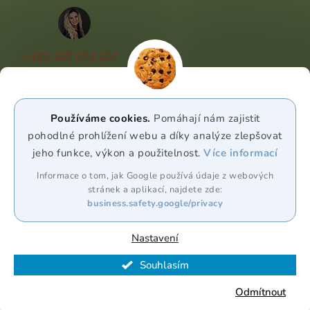
+420 227 072 207
(Po - Pá 9:00 - 17:00)
info@puravia.cz
Používáme cookies.
Pomáhají nám zajistit
WhatsApp
pohodlné prohlížení webu a díky analýze zlepšovat
jeho funkce, výkon a použitelnost.
Více informací
Sledujte nás
Informace o tom, jak Google používá údaje z webových
stránek a aplikací, najdete zde:
business.safety.google/privacy
Nastavení
Souhlasím
Vytvořil Shoptet Premium
Odmítnout
Copyright 2026
Puravia.cz
. Všechna práva vyhrazena.