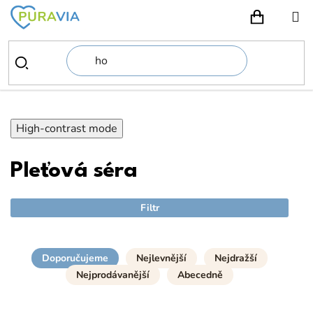
Přejít
na
NÁKUPN
obsah
High-contrast mode
Pleťová séra
Filtr
Doporučujeme
Nejlevnější
Nejdražší
Nejprodávanější
Abecedně