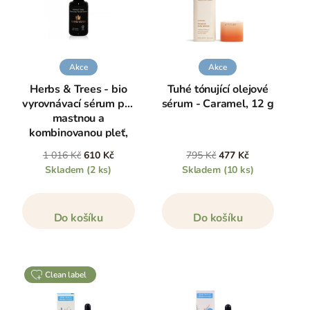
Akce
Akce
Herbs & Trees - bio
Tuhé tónující olejové
vyrovnávací sérum pro
sérum - Caramel, 12 g
mastnou a
kombinovanou pleť,
30 ml
1 016 Kč
610 Kč
795 Kč
477 Kč
Skladem
(2 ks)
Skladem
(10 ks)
Do košíku
Do košíku
clean label