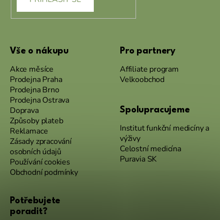
Vše o nákupu
Pro partnery
Akce měsíce
Affiliate program
Prodejna Praha
Velkoobchod
Prodejna Brno
Prodejna Ostrava
Doprava
Spolupracujeme
Způsoby plateb
Institut funkční medicíny a
Reklamace
výživy
Zásady zpracování
Celostní medicína
osobních údajů
Puravia SK
Používání cookies
Obchodní podmínky
Potřebujete
poradit?