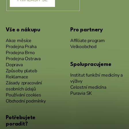
Vše o nákupu
Pro partnery
Akce měsíce
Affiliate program
Prodejna Praha
Velkoobchod
Prodejna Brno
Prodejna Ostrava
Doprava
Spolupracujeme
Způsoby plateb
Institut funkční medicíny a
Reklamace
výživy
Zásady zpracování
Celostní medicína
osobních údajů
Puravia SK
Používání cookies
Obchodní podmínky
Potřebujete
poradit?