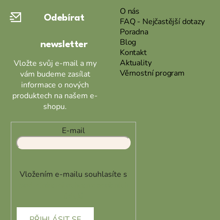
a
O nás
Odebírat
t
FAQ - Nejčastější dotazy
Poradna
í
Blog
newsletter
Kontakt
Aktuality
Vložte svůj e-mail a my
Věrnostní program
vám budeme zasílat
informace o nových
produktech na našem e-
shopu.
E-mail
Vložením e-mailu souhlasíte s
podmínkami ochrany osobních
údajů
PŘIHLÁSIT SE