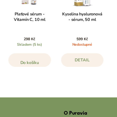
Pleťové sérum -
Kyselina hyaluronová
Vitamín C, 10 ml
- sérum, 50 ml
298 Kč
599 Kč
Skladem
(5 ks)
Nedostupné
DETAIL
Do košíku
Z
á
O Puravia
p