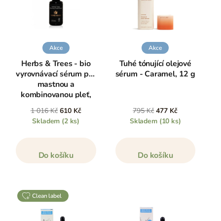
Akce
Akce
Herbs & Trees - bio
Tuhé tónující olejové
vyrovnávací sérum pro
sérum - Caramel, 12 g
mastnou a
kombinovanou pleť,
30 ml
1 016 Kč
610 Kč
795 Kč
477 Kč
Skladem
(2 ks)
Skladem
(10 ks)
Do košíku
Do košíku
clean label