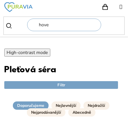
Přejít
na
NÁKUPN
obsah
High-contrast mode
Pleťová séra
Filtr
Doporučujeme
Nejlevnější
Nejdražší
Nejprodávanější
Abecedně