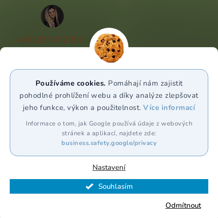
+420 227 072 207
(Po - Pá 9:00 - 17:00)
info@puravia.cz
Používáme cookies.
Pomáhají nám zajistit
WhatsApp
pohodlné prohlížení webu a díky analýze zlepšovat
jeho funkce, výkon a použitelnost.
Více informací
Sledujte nás
Informace o tom, jak Google používá údaje z webových
stránek a aplikací, najdete zde:
business.safety.google/privacy
Nastavení
Souhlasím
Vytvořil Shoptet Premium
Odmítnout
Copyright 2026
Puravia.cz
. Všechna práva vyhrazena.