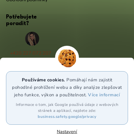
Potřebujete
poradit?
+420 227 072 207
(Po - Pá 9:00 - 17:00)
info@puravia.cz
Používáme cookies.
Pomáhají nám zajistit
WhatsApp
pohodlné prohlížení webu a díky analýze zlepšovat
jeho funkce, výkon a použitelnost.
Více informací
Sledujte nás
Informace o tom, jak Google používá údaje z webových
stránek a aplikací, najdete zde:
business.safety.google/privacy
Nastavení