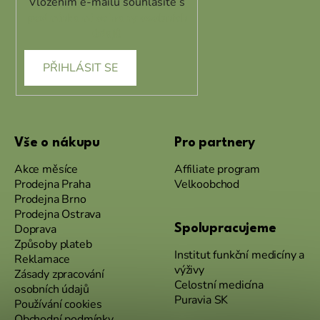
Vložením e-mailu souhlasíte s
podmínkami ochrany osobních
údajů
PŘIHLÁSIT SE
Vše o nákupu
Pro partnery
Akce měsíce
Affiliate program
Prodejna Praha
Velkoobchod
Prodejna Brno
Prodejna Ostrava
Doprava
Spolupracujeme
Způsoby plateb
Institut funkční medicíny a
Reklamace
výživy
Zásady zpracování
Celostní medicína
osobních údajů
Puravia SK
Používání cookies
Obchodní podmínky