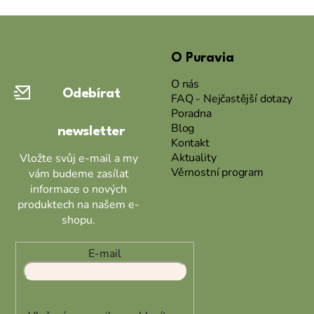
Z
á
O Puravia
p
a
O nás
Odebírat
t
FAQ - Nejčastější dotazy
Poradna
í
Blog
newsletter
Kontakt
Aktuality
Vložte svůj e-mail a my
Věrnostní program
vám budeme zasílat
informace o nových
produktech na našem e-
shopu.
E-mail