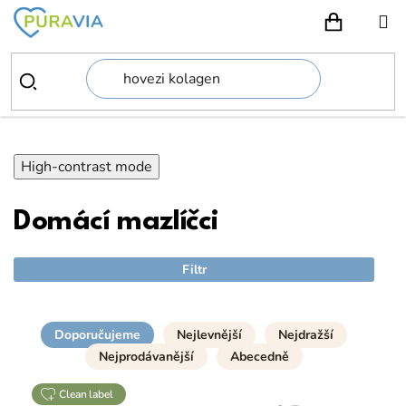
Přejít
na
NÁKUPN
obsah
High-contrast mode
Domácí mazlíčci
Filtr
Doporučujeme
Nejlevnější
Nejdražší
Nejprodávanější
Abecedně
clean label