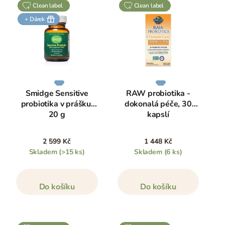
clean label
clean label
+ Dárek
Smidge Sensitive
RAW probiotika -
probiotika v prášku,
dokonalá péče, 30
20 g
kapslí
2 599 Kč
1 448 Kč
Skladem
(>15 ks)
Skladem
(6 ks)
Do košíku
Do košíku