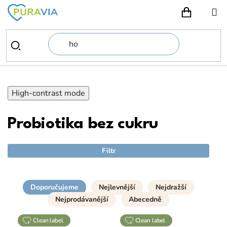
Přejít
na
NÁKUPN
obsah
High-contrast mode
Probiotika bez cukru
Filtr
Doporučujeme
Nejlevnější
Nejdražší
Nejprodávanější
Abecedně
clean label
clean label