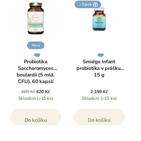
+ Dárek
Akce
Probiotika
Smidge Infant
Saccharomyces
probiotika v prášku,
boulardii (5 mld.
15 g
CFU), 60 kapslí
689 Kč
620 Kč
2 199 Kč
Skladem
(>15 ks)
Skladem
(>15 ks)
Do košíku
Do košíku