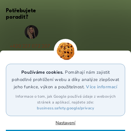
Potřebujete
poradit?
+420 227 072 207
(Po - Pá 9:00 - 17:00)
info@puravia.cz
Používáme cookies.
Pomáhají nám zajistit
WhatsApp
pohodlné prohlížení webu a díky analýze zlepšovat
jeho funkce, výkon a použitelnost.
Více informací
Sledujte nás
Informace o tom, jak Google používá údaje z webových
stránek a aplikací, najdete zde:
business.safety.google/privacy
Nastavení