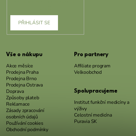
podmínkami ochrany osobních
údajů
PŘIHLÁSIT SE
Vše o nákupu
Pro partnery
Akce měsíce
Affiliate program
Prodejna Praha
Velkoobchod
Prodejna Brno
Prodejna Ostrava
Doprava
Spolupracujeme
Způsoby plateb
Institut funkční medicíny a
Reklamace
výživy
Zásady zpracování
Celostní medicína
osobních údajů
Puravia SK
Používání cookies
Obchodní podmínky