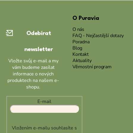
Z
á
O Puravia
p
a
O nás
Odebírat
t
FAQ - Nejčastější dotazy
Poradna
í
Blog
newsletter
Kontakt
Aktuality
Vložte svůj e-mail a my
Věrnostní program
vám budeme zasílat
informace o nových
produktech na našem e-
shopu.
E-mail
Vložením e-mailu souhlasíte s