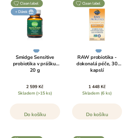
clean label
clean label
+ Dárek
Smidge Sensitive
RAW probiotika -
probiotika v prášku,
dokonalá péče, 30
20 g
kapslí
2 599 Kč
1 448 Kč
Skladem
(>15 ks)
Skladem
(6 ks)
Do košíku
Do košíku