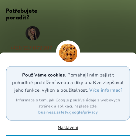
Potřebujete
poradit?
+420 227 072 207
(Po - Pá 9:00 - 17:00)
info@puravia.cz
Používáme cookies.
Pomáhají nám zajistit
WhatsApp
pohodlné prohlížení webu a díky analýze zlepšovat
jeho funkce, výkon a použitelnost.
Více informací
Sledujte nás
Informace o tom, jak Google používá údaje z webových
stránek a aplikací, najdete zde:
business.safety.google/privacy
Nastavení