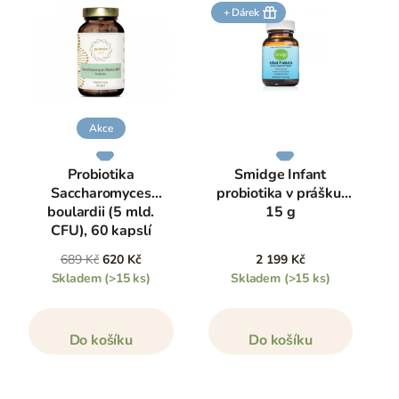
+ Dárek
Akce
Probiotika
Smidge Infant
Saccharomyces
probiotika v prášku,
boulardii (5 mld.
15 g
CFU), 60 kapslí
689 Kč
620 Kč
2 199 Kč
Skladem
(>15 ks)
Skladem
(>15 ks)
Do košíku
Do košíku