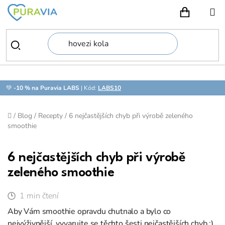
Přejít
na
NÁKUPN
obsah
💚
-10 % na Puravia LABS
| Kód:
LABS10
Domů
/
Blog
/
Recepty
/
6 nejčastějších chyb při výrobě zeleného
smoothie
6 nejčastějších chyb při výrobě
zeleného smoothie
1 min čtení
Aby Vám smoothie opravdu chutnalo a bylo co
nejvýživnější, vyvarujte se těchto šesti nejčastějších chyb :)