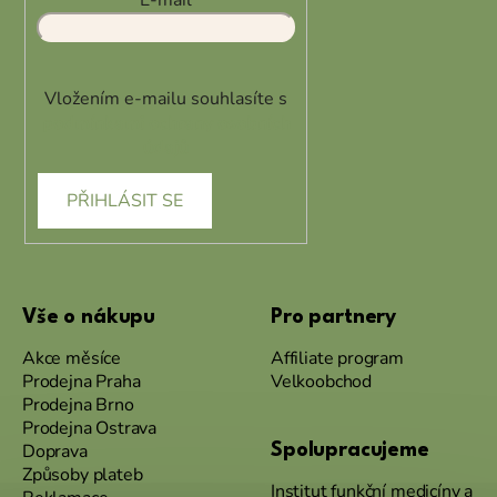
E-mail
Vložením e-mailu souhlasíte s
podmínkami ochrany osobních
údajů
PŘIHLÁSIT SE
Vše o nákupu
Pro partnery
Akce měsíce
Affiliate program
Prodejna Praha
Velkoobchod
Prodejna Brno
Prodejna Ostrava
Doprava
Spolupracujeme
Způsoby plateb
Institut funkční medicíny a