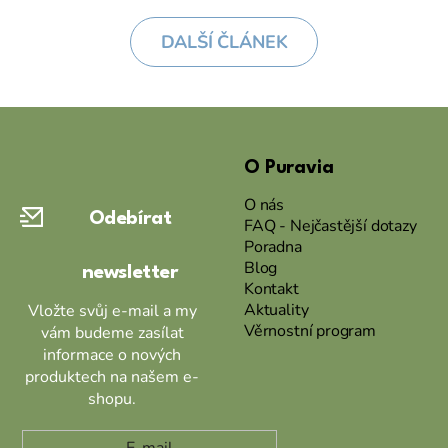
DALŠÍ ČLÁNEK
Z
á
O Puravia
p
a
O nás
Odebírat
t
FAQ - Nejčastější dotazy
Poradna
í
Blog
newsletter
Kontakt
Aktuality
Vložte svůj e-mail a my
Věrnostní program
vám budeme zasílat
informace o nových
produktech na našem e-
shopu.