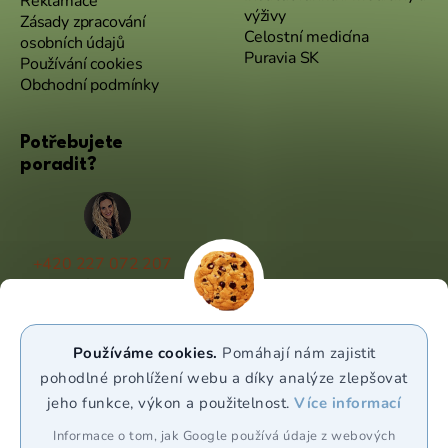
Reklamace
výživy
Zásady zpracování
Celostní medicína
osobních údajů
Puravia SK
Používání cookies
Obchodní podmínky
Potřebujete
poradit?
+420 227 072 207
(Po - Pá 9:00 - 17:00)
info@puravia.cz
Používáme cookies.
Pomáhají nám zajistit
WhatsApp
pohodlné prohlížení webu a díky analýze zlepšovat
jeho funkce, výkon a použitelnost.
Více informací
Sledujte nás
Informace o tom, jak Google používá údaje z webových