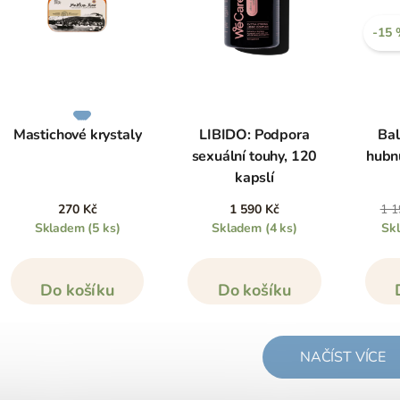
-15
Mastichové krystaly
LIBIDO: Podpora
Bal
sexuální touhy, 120
hubnu
kapslí
270 Kč
1 590 Kč
1 1
Skladem
(5 ks)
Skladem
(4 ks)
Sk
Do košíku
Do košíku
NAČÍST VÍCE