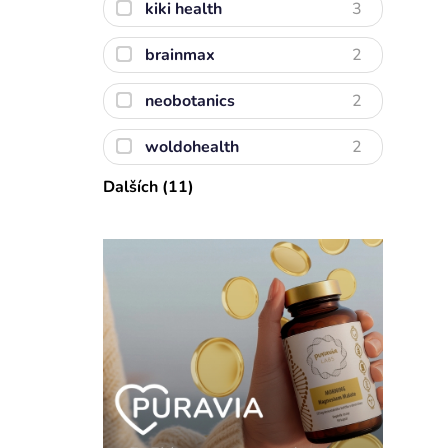
kiki health
3
brainmax
2
neobotanics
2
woldohealth
2
Dalších (11)