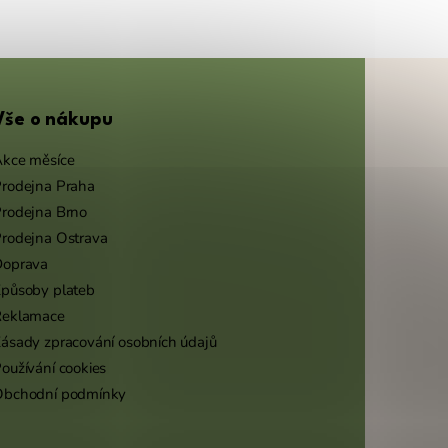
Vše o nákupu
kce měsíce
rodejna Praha
rodejna Brno
rodejna Ostrava
Doprava
působy plateb
Reklamace
ásady zpracování osobních údajů
oužívání cookies
Obchodní podmínky