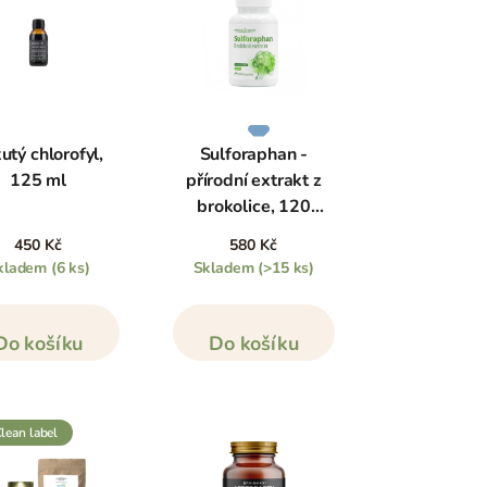
utý chlorofyl,
Sulforaphan -
125 ml
přírodní extrakt z
brokolice, 120
kapslí
450 Kč
580 Kč
kladem
(6 ks)
Skladem
(>15 ks)
Do košíku
Do košíku
clean label