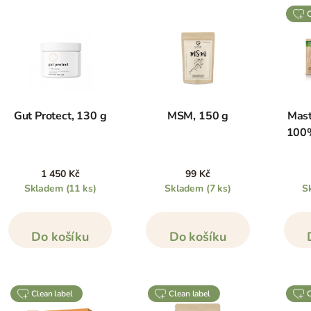
Gut Protect, 130 g
MSM, 150 g
Mast
100%
1 450 Kč
99 Kč
Skladem
(11 ks)
Skladem
(7 ks)
S
Do košíku
Do košíku
clean label
clean label