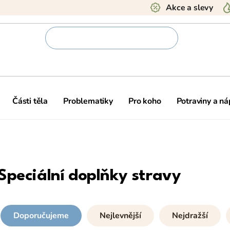
Akce a slevy
Části těla
Problematiky
Pro koho
Potraviny a ná
Speciální doplňky stravy
Doporučujeme
Nejlevnější
Nejdražší