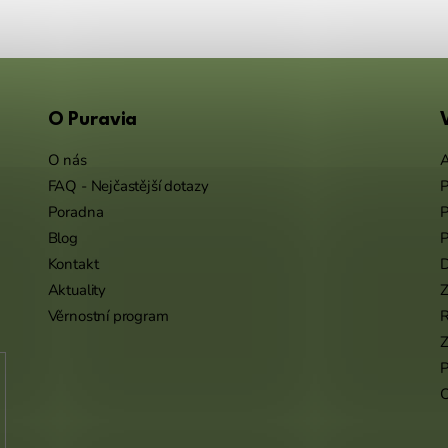
O Puravia
O nás
A
FAQ - Nejčastější dotazy
P
Poradna
P
Blog
P
Kontakt
Aktuality
Z
Věrnostní program
Z
P