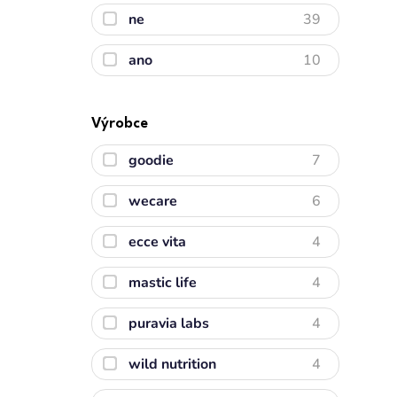
ne
39
ano
10
Výrobce
goodie
7
wecare
6
ecce vita
4
mastic life
4
puravia labs
4
wild nutrition
4