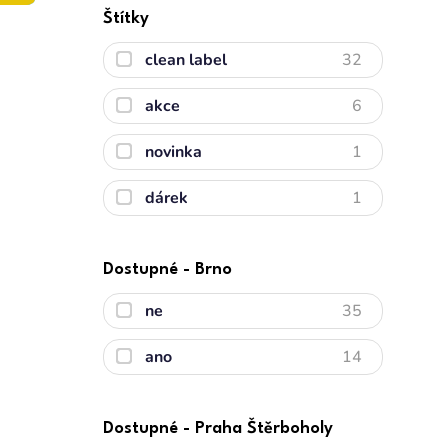
Štítky
clean label
32
akce
6
novinka
1
dárek
1
Dostupné - Brno
ne
35
ano
14
Dostupné - Praha Štěrboholy