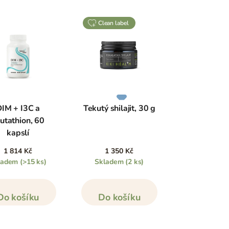
clean label
IM + I3C a
Tekutý shilajit, 30 g
utathion, 60
kapslí
1 814 Kč
1 350 Kč
ladem
(>15 ks)
Skladem
(2 ks)
Do košíku
Do košíku