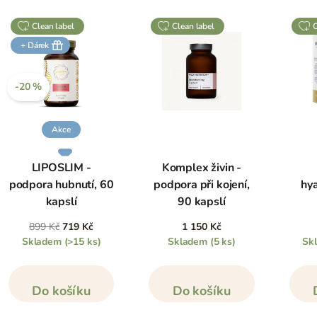
clean label
clean label
+ Dárek
-20 %
Akce
LIPOSLIM -
Komplex živin -
podpora hubnutí, 60
podpora při kojení,
hy
kapslí
90 kapslí
899 Kč
719 Kč
1 150 Kč
Skladem
(>15 ks)
Skladem
(5 ks)
Sk
Do košíku
Do košíku