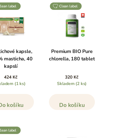
clean label
clean label
ichové kapsle,
Premium BIO Pure
 masticha, 40
chlorella, 180 tablet
kapslí
424 Kč
320 Kč
kladem
(1 ks)
Skladem
(2 ks)
Do košíku
Do košíku
clean label