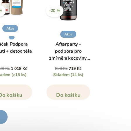
 %
-20 %
Akce
Akce
íček Podpora
Afterparty -
tí + detox těla
podpora pro
zmírnění kocoviny,
80 kapslí
98 Kč
1 018 Kč
898 Kč
719 Kč
ladem
(>15 ks)
Skladem
(14 ks)
Do košíku
Do košíku