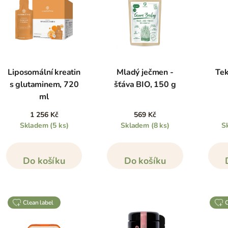
Liposomální kreatin
Mladý ječmen -
Tek
s glutaminem, 720
šťáva BIO, 150 g
ml
1 256 Kč
569 Kč
Skladem
(5 ks)
Skladem
(8 ks)
S
Do košíku
Do košíku
clean label