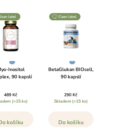
clean label
clean label
yo-Inositol
BetaGlukan BIOcell,
lex, 90 kapslí
90 kapslí
489 Kč
290 Kč
ladem
(>15 ks)
Skladem
(>15 ks)
Do košíku
Do košíku