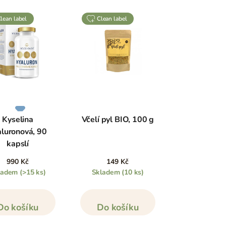
clean label
clean label
Kyselina
Včelí pyl BIO, 100 g
aluronová, 90
kapslí
990 Kč
149 Kč
ladem
(>15 ks)
Skladem
(10 ks)
Do košíku
Do košíku