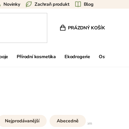
Novinky
Zachraň produkt
Blog
PRÁZDNÝ KOŠÍK
NÁKUPNÍ KOŠÍK
poje
Přírodní kosmetika
Ekodrogerie
Ostatní
Zn
Nejprodávanější
Abecedně
49
položek celkem