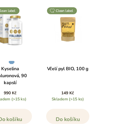
clean label
clean label
Kyselina
Včelí pyl BIO, 100 g
aluronová, 90
kapslí
990 Kč
149 Kč
ladem
(>15 ks)
Skladem
(>15 ks)
Do košíku
Do košíku