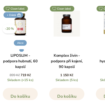
clean label
clean label
+ Dárek
-20 %
Akce
LIPOSLIM -
Komplex živin -
podpora hubnutí, 60
podpora při kojení,
hy
kapslí
90 kapslí
899 Kč
719 Kč
1 150 Kč
Skladem
(>15 ks)
Skladem
(5 ks)
Sk
Do košíku
Do košíku