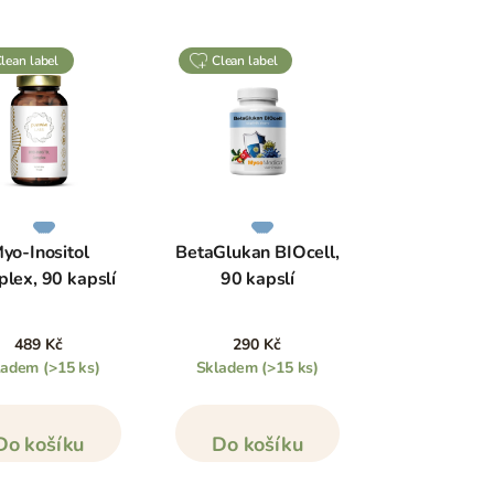
clean label
clean label
yo-Inositol
BetaGlukan BIOcell,
lex, 90 kapslí
90 kapslí
489 Kč
290 Kč
ladem
(>15 ks)
Skladem
(>15 ks)
Do košíku
Do košíku