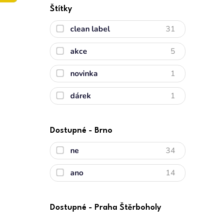
Štítky
clean label
31
akce
5
novinka
1
dárek
1
Dostupné - Brno
ne
34
ano
14
Dostupné - Praha Štěrboholy