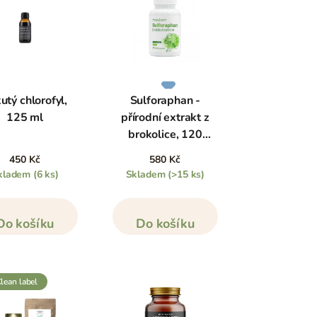
utý chlorofyl,
Sulforaphan -
125 ml
přírodní extrakt z
brokolice, 120
kapslí
450 Kč
580 Kč
kladem
(6 ks)
Skladem
(>15 ks)
Do košíku
Do košíku
clean label