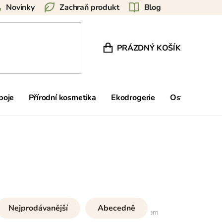
Novinky
Zachraň produkt
Blog
PRÁZDNÝ KOŠÍK
NÁKUPNÍ KOŠÍK
poje
Přírodní kosmetika
Ekodrogerie
Ostatní
Zn
Nejprodávanější
Abecedně
48
položek celkem