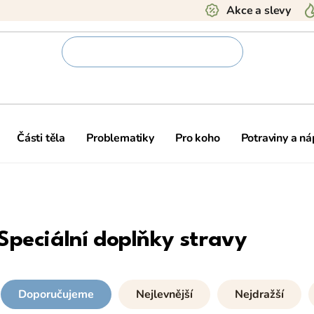
Akce a slevy
Části těla
Problematiky
Pro koho
Potraviny a ná
Speciální doplňky stravy
Doporučujeme
Nejlevnější
Nejdražší