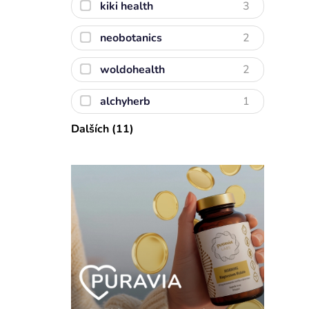
kiki health
3
neobotanics
2
woldohealth
2
alchyherb
1
Dalších (11)