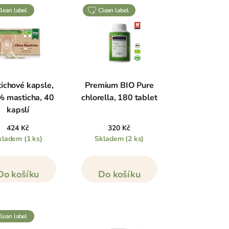
clean label
clean label
ichové kapsle,
Premium BIO Pure
 masticha, 40
chlorella, 180 tablet
kapslí
424 Kč
320 Kč
kladem
(1 ks)
Skladem
(2 ks)
Do košíku
Do košíku
clean label