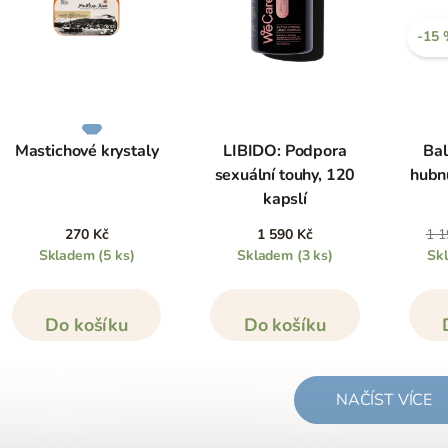
-15
Mastichové krystaly
LIBIDO: Podpora
Bal
sexuální touhy, 120
hubnu
kapslí
270 Kč
1 590 Kč
1 1
Skladem
(5 ks)
Skladem
(3 ks)
Sk
Do košíku
Do košíku
NAČÍST VÍCE