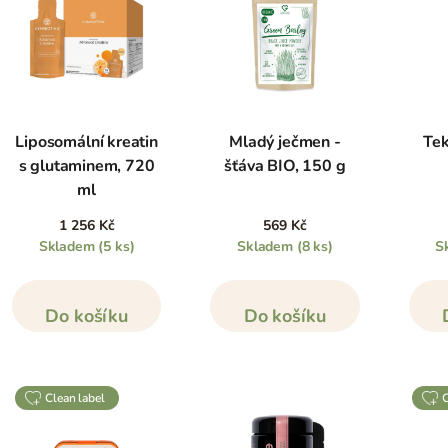
Liposomální kreatin
Mladý ječmen -
Tek
s glutaminem, 720
šťáva BIO, 150 g
ml
1 256 Kč
569 Kč
Skladem
(5 ks)
Skladem
(8 ks)
S
Do košíku
Do košíku
clean label