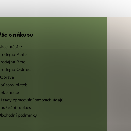
Vše o nákupu
kce měsíce
rodejna Praha
rodejna Brno
rodejna Ostrava
Doprava
působy plateb
Reklamace
ásady zpracování osobních údajů
oužívání cookies
Obchodní podmínky