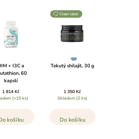
clean label
IM + I3C a
Tekutý shilajit, 30 g
utathion, 60
kapslí
1 814 Kč
1 350 Kč
ladem
(>15 ks)
Skladem
(2 ks)
Do košíku
Do košíku