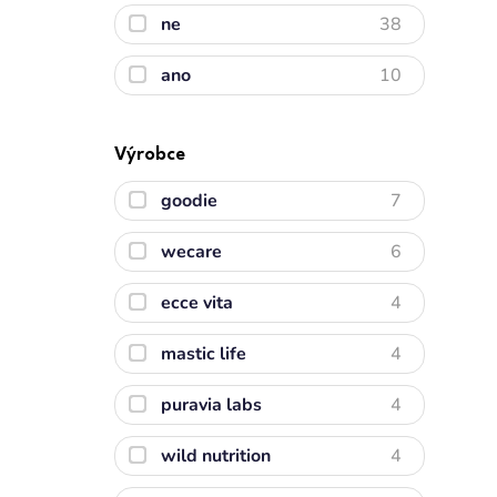
ne
38
ano
10
Výrobce
goodie
7
wecare
6
ecce vita
4
mastic life
4
puravia labs
4
wild nutrition
4