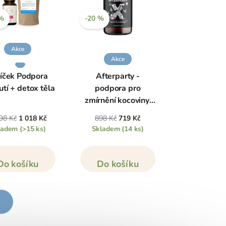
 %
-20 %
Akce
Akce
íček Podpora
Afterparty -
tí + detox těla
podpora pro
zmírnění kocoviny,
80 kapslí
98 Kč
1 018 Kč
898 Kč
719 Kč
ladem
(>15 ks)
Skladem
(14 ks)
Do košíku
Do košíku