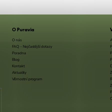
O Puravia
O nás
A
FAQ - Nejčastější dotazy
P
Poradna
P
Blog
P
Kontakt
Aktuality
Z
Věrnostní program
Z
P