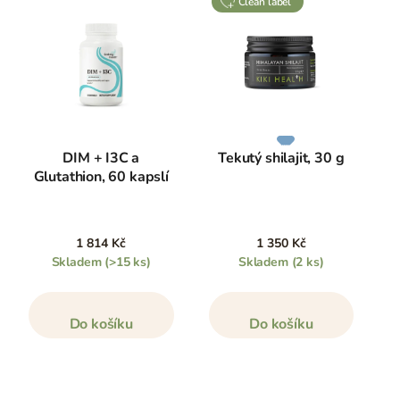
clean label
DIM + I3C a
Tekutý shilajit, 30 g
Glutathion, 60 kapslí
1 814 Kč
1 350 Kč
Skladem
(>15 ks)
Skladem
(2 ks)
Do košíku
Do košíku