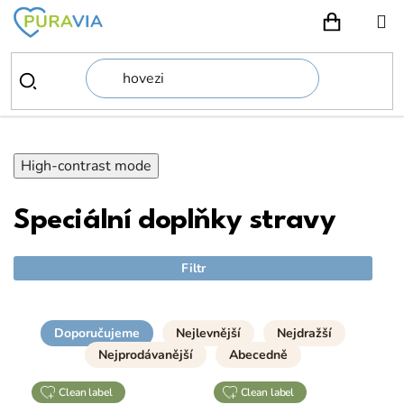
Přejít
na
NÁKUPN
obsah
High-contrast mode
Speciální doplňky stravy
Filtr
Doporučujeme
Nejlevnější
Nejdražší
Nejprodávanější
Abecedně
clean label
clean label