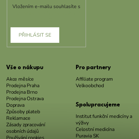
Vložením e-mailu souhlasíte s
podmínkami ochrany osobních
údajů
PŘIHLÁSIT SE
Vše o nákupu
Pro partnery
Akce měsíce
Affiliate program
Prodejna Praha
Velkoobchod
Prodejna Brno
Prodejna Ostrava
Doprava
Spolupracujeme
Způsoby plateb
Institut funkční medicíny a
Reklamace
výživy
Zásady zpracování
Celostní medicína
osobních údajů
Puravia SK
Používání cookies