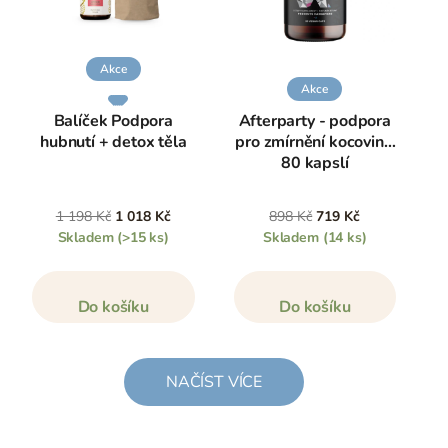
Akce
Akce
Balíček Podpora
Afterparty - podpora
hubnutí + detox těla
pro zmírnění kocoviny,
80 kapslí
1 198 Kč
1 018 Kč
898 Kč
719 Kč
Skladem
(>15 ks)
Skladem
(14 ks)
Do košíku
Do košíku
NAČÍST VÍCE