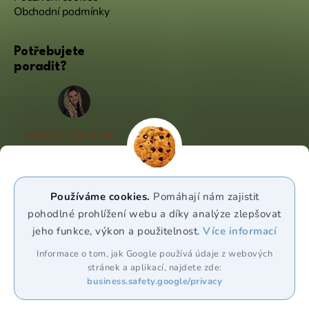
Obchodní podmínky
Potřebujete
poradit?
+420 227 072 207
(Po - Pá 9:00 - 17:00)
info@puravia.cz
Používáme cookies.
Pomáhají nám zajistit
WhatsApp
pohodlné prohlížení webu a díky analýze zlepšovat
jeho funkce, výkon a použitelnost.
Více informací
Sledujte nás
Informace o tom, jak Google používá údaje z webových
stránek a aplikací, najdete zde:
business.safety.google/privacy