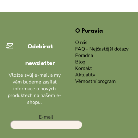
Z
á
O Puravia
p
a
O nás
Odebírat
t
FAQ - Nejčastější dotazy
Poradna
í
Blog
newsletter
Kontakt
Aktuality
Vložte svůj e-mail a my
Věrnostní program
vám budeme zasílat
informace o nových
produktech na našem e-
shopu.
E-mail