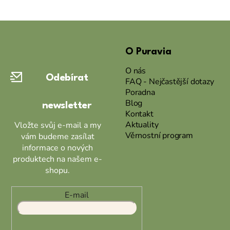
Z
á
O Puravia
p
a
O nás
Odebírat
t
FAQ - Nejčastější dotazy
Poradna
í
Blog
newsletter
Kontakt
Aktuality
Vložte svůj e-mail a my
Věrnostní program
vám budeme zasílat
informace o nových
produktech na našem e-
shopu.
E-mail