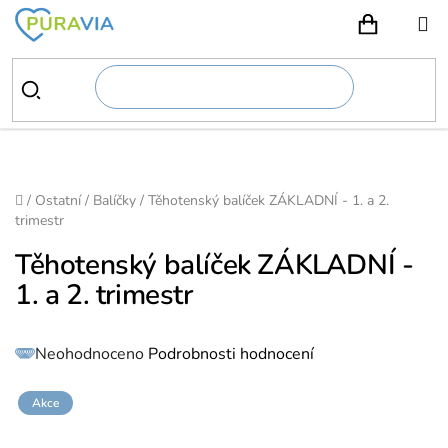
Přejít
na
NÁKUPN
obsah
Domů
/
Ostatní
/
Balíčky
/
Těhotenský balíček ZÁKLADNÍ - 1. a 2.
trimestr
Těhotenský balíček ZÁKLADNÍ -
1. a 2. trimestr
Průměrné
Neohodnoceno
Podrobnosti hodnocení
hodnocení
produktu
je
0,0
z
Akce
5
hvězdiček.