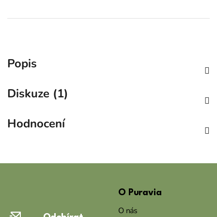
Popis
Diskuze (1)
Hodnocení
Z
á
O Puravia
p
a
O nás