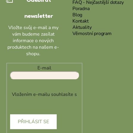
Odebírat
t
FAQ - Nejčastější dotazy
Poradna
í
Blog
newsletter
Kontakt
Aktuality
Vložte svůj e-mail a my
Věrnostní program
vám budeme zasílat
informace o nových
produktech na našem e-
shopu.
E-mail
Vložením e-mailu souhlasíte s
podmínkami ochrany osobních
údajů
PŘIHLÁSIT SE