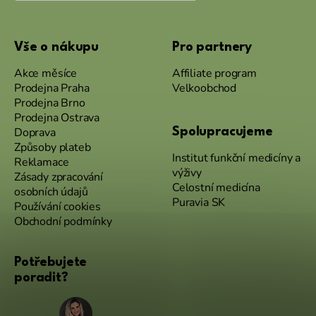
Vše o nákupu
Pro partnery
Akce měsíce
Affiliate program
Prodejna Praha
Velkoobchod
Prodejna Brno
Prodejna Ostrava
Doprava
Spolupracujeme
Způsoby plateb
Institut funkční medicíny a
Reklamace
výživy
Zásady zpracování
Celostní medicína
osobních údajů
Puravia SK
Používání cookies
Obchodní podmínky
Potřebujete
poradit?