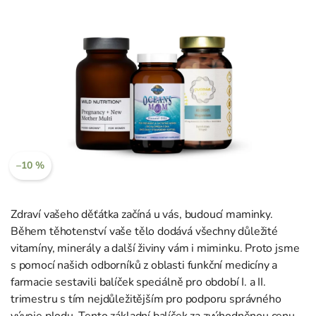
–10 %
Zdraví vašeho děťátka začíná u vás, budoucí maminky.
Během těhotenství vaše tělo dodává všechny důležité
vitamíny, minerály a další živiny vám i miminku. Proto jsme
s pomocí našich odborníků z oblasti funkční medicíny a
farmacie sestavili balíček speciálně pro období I. a II.
trimestru s tím nejdůležitějším pro podporu správného
vývoje plodu. Tento základní balíček za zvýhodněnou cenu