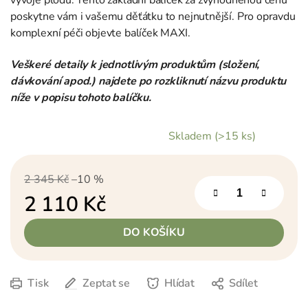
poskytne vám i vašemu děťátku to nejnutnější. Pro opravdu
komplexní péči objevte balíček MAXI.
Veškeré detaily k jednotlivým produktům (složení,
dávkování apod.) najdete po rozkliknutí názvu produktu
níže v popisu tohoto balíčku.
Skladem
(>15 ks)
2 345 Kč
–10 %
2 110 Kč
Měrná cena:
DO KOŠÍKU
Tisk
Zeptat se
Hlídat
Sdílet