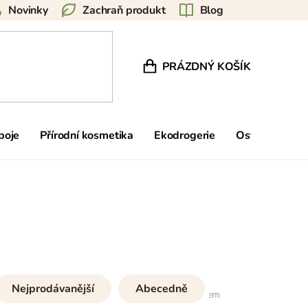
Novinky
Zachraň produkt
Blog
PRÁZDNÝ KOŠÍK
NÁKUPNÍ KOŠÍK
poje
Přírodní kosmetika
Ekodrogerie
Ostatní
Zn
Nejprodávanější
Abecedně
6
položek celkem