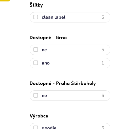
Štítky
clean label
5
Dostupné - Brno
ne
5
ano
1
Dostupné - Praha Štěrboholy
ne
6
Výrobce
goodie
5