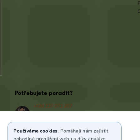
P
Potřebujete poradit?
+420 227 072 207
(Po - Pá 9:00 - 17:00)
info@puravia.cz
Používáme cookies.
Pomáhají nám zajistit
WhatsApp
pohodlné prohlížení webu a díky analýze