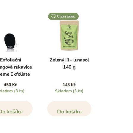
clean label
Exfoliační
Zelený jíl - lunasol
ingová rukavice
140 g
reme Exfoliate
450 Kč
143 Kč
kladem
(3 ks)
Skladem
(3 ks)
Do košíku
Do košíku