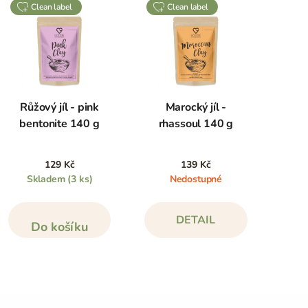
clean label
clean label
Růžový jíl - pink
Marocký jíl -
bentonite 140 g
rhassoul 140 g
129 Kč
139 Kč
Skladem
(3 ks)
Nedostupné
DETAIL
Do košíku