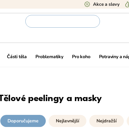
Akce a slevy
Části těla
Problematiky
Pro koho
Potraviny a ná
Tělové peelingy a masky
Doporučujeme
Nejlevnější
Nejdražší