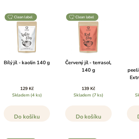
clean label
clean label
Bílý jíl - kaolin 140 g
Červený jíl - terrasol,
140 g
peel
Ext
129 Kč
139 Kč
Skladem
(4 ks)
Skladem
(7 ks)
S
Do košíku
Do košíku