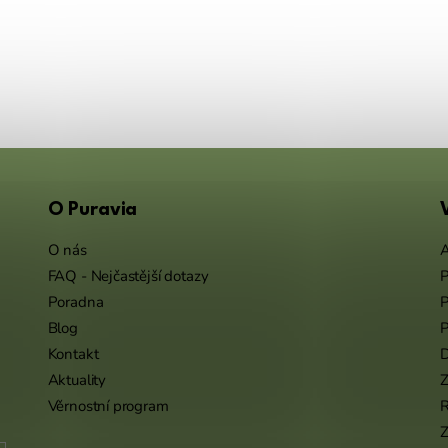
O Puravia
O nás
A
FAQ - Nejčastější dotazy
P
Poradna
P
Blog
P
Kontakt
Aktuality
Z
Věrnostní program
Z