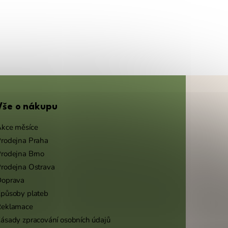
Vše o nákupu
kce měsíce
rodejna Praha
rodejna Brno
rodejna Ostrava
Doprava
působy plateb
Reklamace
ásady zpracování osobních údajů