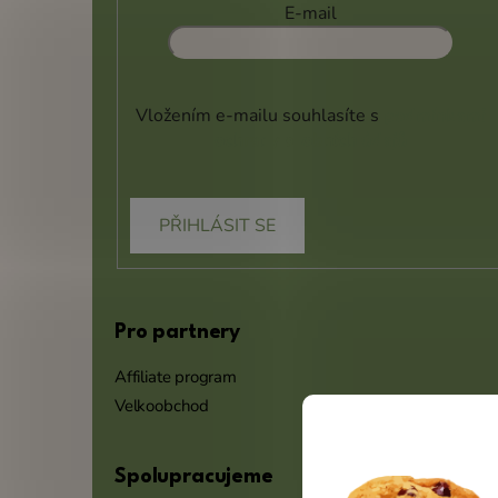
E-mail
Vložením e-mailu souhlasíte s
podmínkami
ochrany osobních údajů
PŘIHLÁSIT SE
Pro partnery
Affiliate program
Velkoobchod
Spolupracujeme