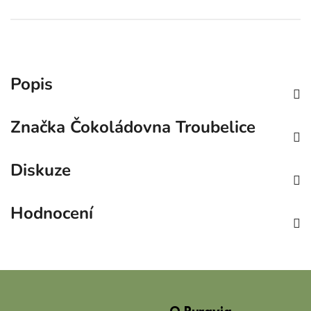
Popis
Značka
Čokoládovna Troubelice
Diskuze
Hodnocení
Z
á