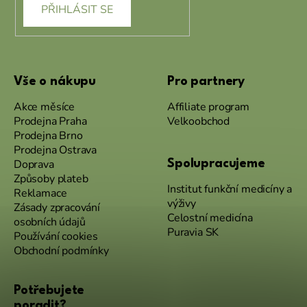
PŘIHLÁSIT SE
Vše o nákupu
Pro partnery
Akce měsíce
Affiliate program
Prodejna Praha
Velkoobchod
Prodejna Brno
Prodejna Ostrava
Doprava
Spolupracujeme
Způsoby plateb
Institut funkční medicíny a
Reklamace
výživy
Zásady zpracování
Celostní medicína
osobních údajů
Puravia SK
Používání cookies
Obchodní podmínky
Potřebujete
poradit?