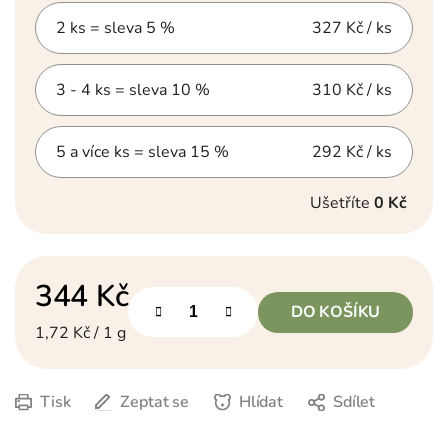
2 ks = sleva 5 %
327 Kč
/ ks
3 - 4 ks = sleva 10 %
310 Kč
/ ks
5 a více ks = sleva 15 %
292 Kč
/ ks
Ušetříte
0 Kč
344 Kč
DO KOŠÍKU
Měrná cena:
1,72 Kč / 1 g
Tisk
Zeptat se
Hlídat
Sdílet