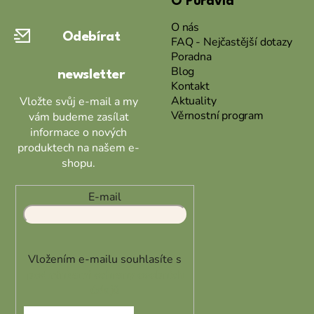
O Puravia
p
a
O nás
Odebírat
t
FAQ - Nejčastější dotazy
Poradna
í
Blog
newsletter
Kontakt
Aktuality
Vložte svůj e-mail a my
Věrnostní program
vám budeme zasílat
informace o nových
produktech na našem e-
shopu.
E-mail
Vložením e-mailu souhlasíte s
podmínkami ochrany osobních
údajů