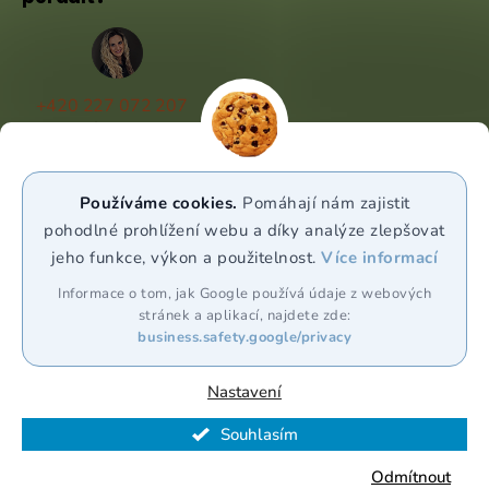
+420 227 072 207
(Po - Pá 9:00 - 17:00)
info@puravia.cz
Používáme cookies.
Pomáhají nám zajistit
WhatsApp
pohodlné prohlížení webu a díky analýze zlepšovat
jeho funkce, výkon a použitelnost.
Více informací
Sledujte nás
Informace o tom, jak Google používá údaje z webových
stránek a aplikací, najdete zde:
business.safety.google/privacy
Nastavení
Souhlasím
Vytvořil Shoptet Premium
Odmítnout
Copyright 2026
Puravia.cz
. Všechna práva vyhrazena.