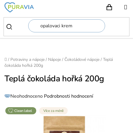
Přejít
na
NÁKUPN
obsah
Domů
/
Potraviny a nápoje
/
Nápoje
/
Čokoládové nápoje
/
Teplá
čokoláda hořká 200g
Teplá čokoláda hořká 200g
Průměrné
Neohodnoceno
Podrobnosti hodnocení
hodnocení
produktu
je
0,0
z
clean label
Více za méně
5
hvězdiček.