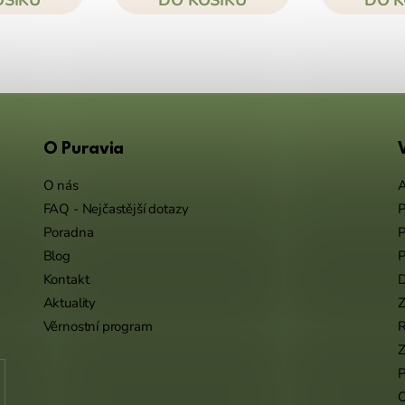
O Puravia
O nás
A
FAQ - Nejčastější dotazy
P
Poradna
P
Blog
P
Kontakt
Aktuality
Z
Věrnostní program
Z
P