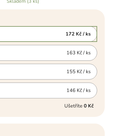
Skladem
(3 ks)
172 Kč
/ ks
163 Kč
/ ks
155 Kč
/ ks
146 Kč
/ ks
Ušetříte
0 Kč