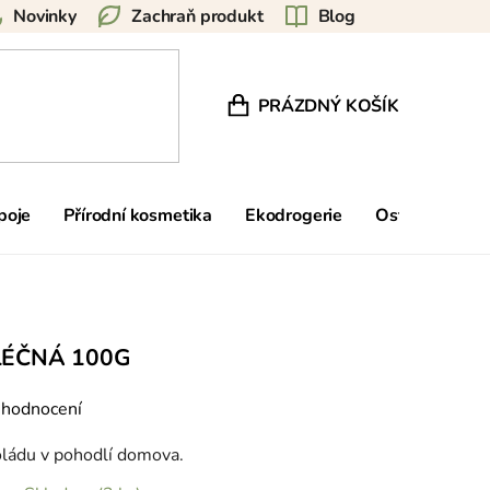
Novinky
Zachraň produkt
Blog
PRÁZDNÝ KOŠÍK
NÁKUPNÍ KOŠÍK
poje
Přírodní kosmetika
Ekodrogerie
Ostatní
Zn
ÉČNÁ 100G
 hodnocení
koládu v pohodlí domova.