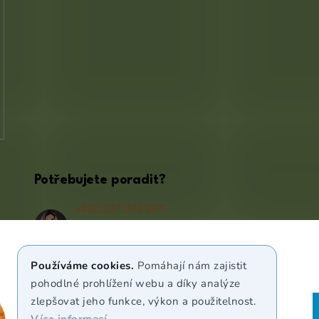
Potřebujete poradit?
+420 227 072 207
(Po - Pá 9:00 - 17:00)
info@puravia.cz
Používáme cookies.
Pomáhají nám zajistit
WhatsApp
pohodlné prohlížení webu a díky analýze
zlepšovat jeho funkce, výkon a použitelnost.