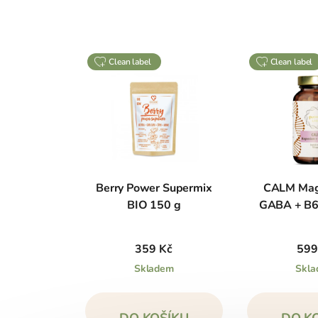
clean label
clean label
Berry Power Supermix
CALM Mag
BIO 150 g
GABA + B6,
359 Kč
599
Skladem
Skl
DO KOŠÍKU
DO K