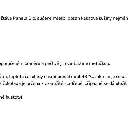
á šťáva Panela Bio, sušené mléko, obsah kakaové sušiny nejmé
oporučeném poměru a pečlivě ji rozmícháme metličkou..
ázni, teplota čokolády nesmí přesáhnout 48 °C. Jakmile je čoko
 čokoláda je určena k okamžité spotřebě, případně se dá uložit
né hustoty)