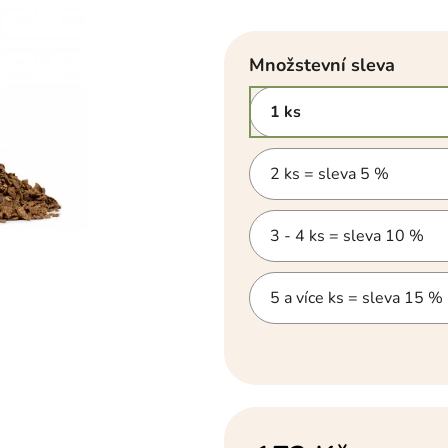
hvězdiček.
Množstevní sleva
1 ks
2 ks = sleva 5 %
3 - 4 ks = sleva 10 %
5 a více ks = sleva 15 %