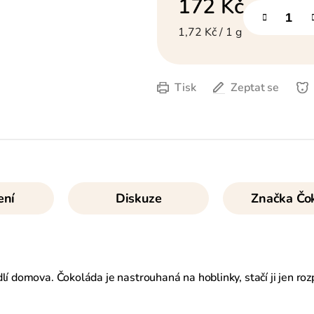
172 Kč
Měrná cena:
1,72 Kč / 1 g
Tisk
Zeptat se
ení
Diskuze
Značka
Čok
í domova. Čokoláda je nastrouhaná na hoblinky, stačí ji jen rozp