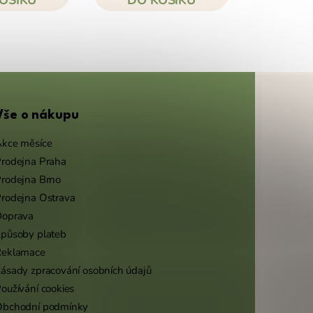
Vše o nákupu
kce měsíce
rodejna Praha
rodejna Brno
rodejna Ostrava
Doprava
působy plateb
Reklamace
ásady zpracování osobních údajů
oužívání cookies
Obchodní podmínky