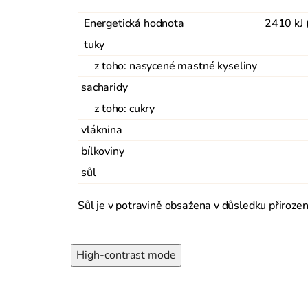
Energetická hodnota
2410 kJ 
tuky
z toho: nasycené mastné kyseliny
sacharidy
z toho: cukry
vláknina
bílkoviny
sůl
0,
Sůl je v potravině obsažena v důsledku přirozen
High-contrast mode