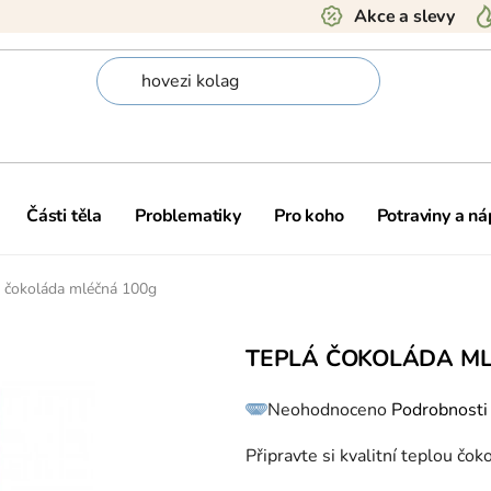
Akce a slevy
Části těla
Problematiky
Pro koho
Potraviny a ná
á čokoláda mléčná 100g
TEPLÁ ČOKOLÁDA ML
Průměrné
Neohodnoceno
Podrobnosti
hodnocení
produktu
je
0,0
Připravte si kvalitní teplou čo
z
5