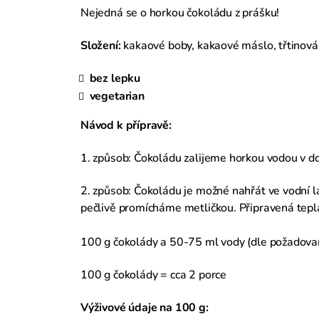
Nejedná se o horkou čokoládu z prášku!
Složení:
kakaové boby, kakaové máslo, třtinov
bez lepku
vegetarian
Návod k přípravě:
1. způsob: Čokoládu zalijeme horkou vodou v d
2. způsob: Čokoládu je možné nahřát ve vodní l
pečlivě promícháme metličkou. Připravená teplá
100 g čokolády a 50-75 ml vody (dle požadova
100 g čokolády = cca 2 porce
Výživové údaje na 100 g: