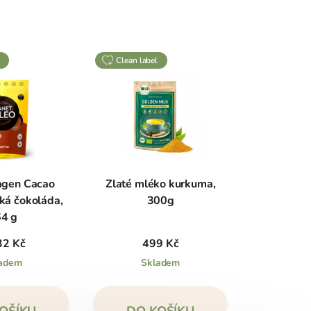
clean label
agen Cacao
Zlaté mléko kurkuma,
ká čokoláda,
300g
4 g
32 Kč
499 Kč
adem
Skladem
OŠÍKU
DO KOŠÍKU