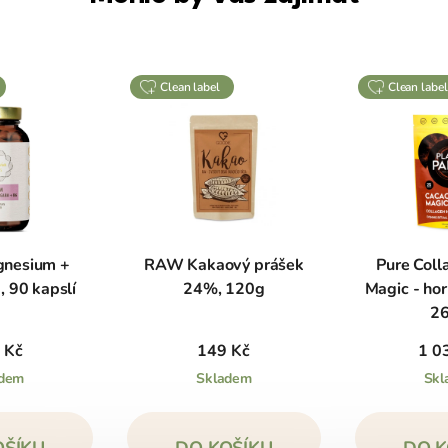
clean label
clean label
nesium +
RAW Kakaový prášek
Pure Coll
 90 kapslí
24%, 120g
Magic - hor
26
 Kč
149 Kč
1 0
adem
Skladem
Skl
OŠÍKU
DO KOŠÍKU
DO K