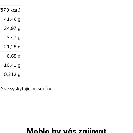
(579 kcal)
41,46 g
24,97 g
37,7 g
21,28 g
6,68 g
10,41 g
212 g
ě se vyskytujícího sodíku
Mohlo by vás zajímat