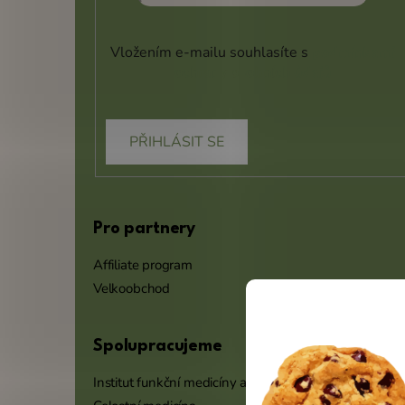
Vložením e-mailu souhlasíte s
podmínkami
ochrany osobních údajů
PŘIHLÁSIT SE
Pro partnery
Affiliate program
Velkoobchod
Spolupracujeme
Institut funkční medicíny a výživy