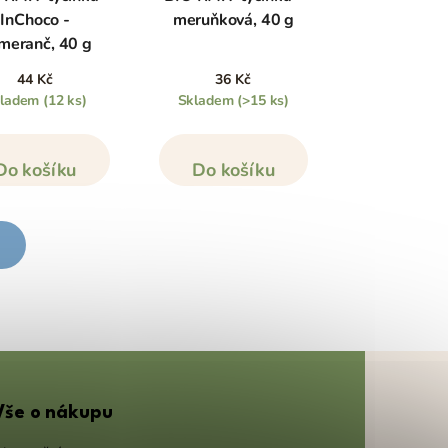
InChoco -
meruňková, 40 g
meranč, 40 g
44 Kč
36 Kč
kladem
(12 ks)
Skladem
(>15 ks)
Do košíku
Do košíku
Vše o nákupu