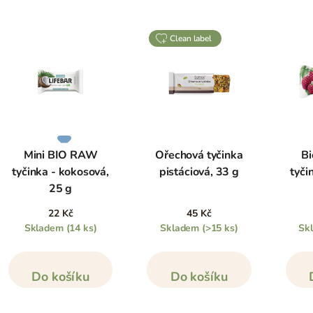
clean label
Mini BIO RAW
Ořechová tyčinka
Bi
tyčinka - kokosová,
pistáciová, 33 g
tyči
25 g
22 Kč
45 Kč
Skladem
(14 ks)
Skladem
(>15 ks)
Sk
Do košíku
Do košíku