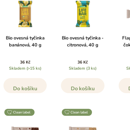
Bio ovesná tyčinka
Bio ovesná tyčinka -
Fla
banánová, 40 g
citronová, 40 g
čo
36 Kč
36 Kč
Skladem
(>15 ks)
Skladem
(3 ks)
S
Do košíku
Do košíku
clean label
clean label