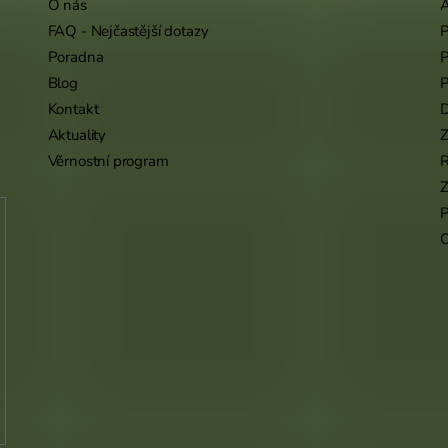
O nás
A
FAQ - Nejčastější dotazy
P
Poradna
P
Blog
P
Kontakt
Aktuality
Z
Věrnostní program
Z
P