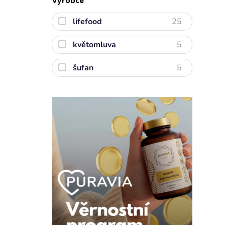
Výrobce
lifefood
25
květomluva
5
šufan
5