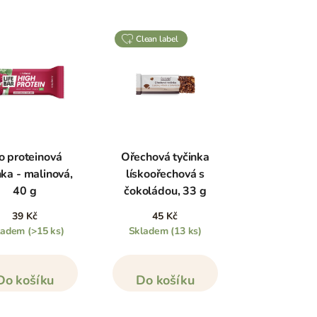
clean label
o proteinová
Ořechová tyčinka
nka - malinová,
lískoořechová s
40 g
čokoládou, 33 g
39 Kč
45 Kč
ladem
(>15 ks)
Skladem
(13 ks)
Do košíku
Do košíku