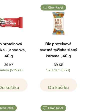
clean label
o proteinová
Bio proteinová
nka - jahodová,
ovesná tyčinka slaný
40 g
karamel, 40 g
39 Kč
39 Kč
ladem
(>15 ks)
Skladem
(6 ks)
Do košíku
Do košíku
clean label
clean label