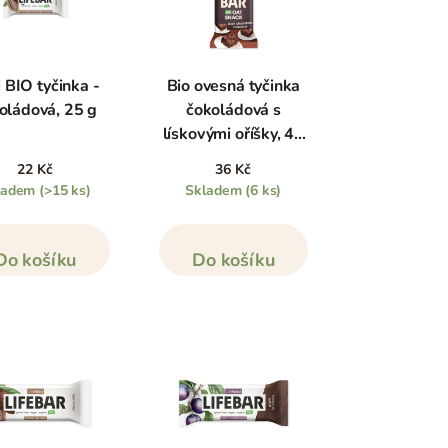
 BIO tyčinka -
Bio ovesná tyčinka
oládová, 25 g
čokoládová s
lískovými oříšky, 40
g
22 Kč
36 Kč
ladem
(>15 ks)
Skladem
(6 ks)
Do košíku
Do košíku