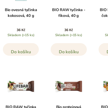
Bio ovesná tyčinka
BIO RAW tyčinka -
BIO 
kokosová, 40 g
fíková, 40 g
čok
36 Kč
36 Kč
Skladem
(>15 ks)
Skladem
(>15 ks)
S
Do košíku
Do košíku
BIO RAW tyčinka
Bio proteinová
BIO