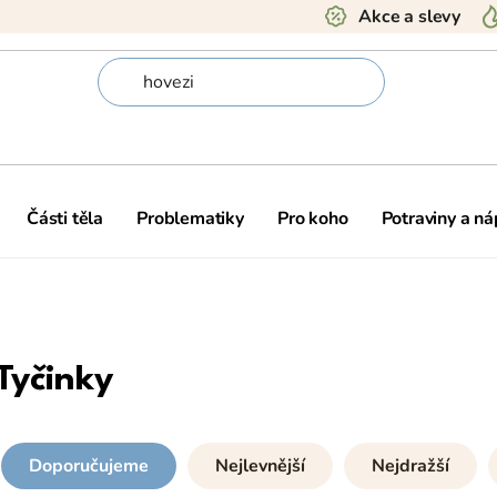
Akce a slevy
Části těla
Problematiky
Pro koho
Potraviny a ná
Tyčinky
Doporučujeme
Nejlevnější
Nejdražší