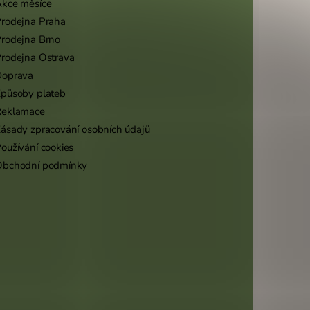
kce měsíce
rodejna Praha
rodejna Brno
rodejna Ostrava
Doprava
působy plateb
Reklamace
ásady zpracování osobních údajů
oužívání cookies
Obchodní podmínky