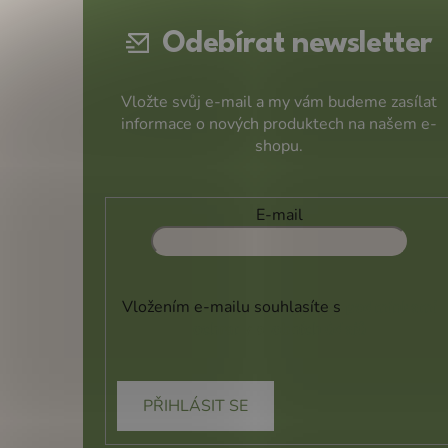
t
Odebírat newsletter
í
Vložte svůj e-mail a my vám budeme zasílat
informace o nových produktech na našem e-
shopu.
E-mail
Vložením e-mailu souhlasíte s
podmínkami
ochrany osobních údajů
PŘIHLÁSIT SE