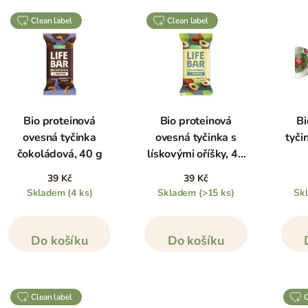
clean label
clean label
Bio proteinová
Bio proteinová
Bi
ovesná tyčinka
ovesná tyčinka s
tyči
čokoládová, 40 g
lískovými oříšky, 40
g
39 Kč
39 Kč
Skladem
(4 ks)
Skladem
(>15 ks)
Sk
Do košíku
Do košíku
clean label