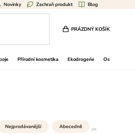
Novinky
Zachraň produkt
Blog
PRÁZDNÝ KOŠÍK
NÁKUPNÍ KOŠÍK
poje
Přírodní kosmetika
Ekodrogerie
Ostatní
Zn
Nejprodávanější
Abecedně
35
položek celkem