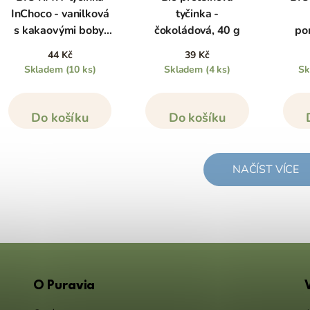
InChoco - vanilková
tyčinka -
s kakaovými boby,
čokoládová, 40 g
po
40 g
44 Kč
39 Kč
Skladem
(10 ks)
Skladem
(4 ks)
S
Do košíku
Do košíku
NAČÍST VÍCE
O Puravia