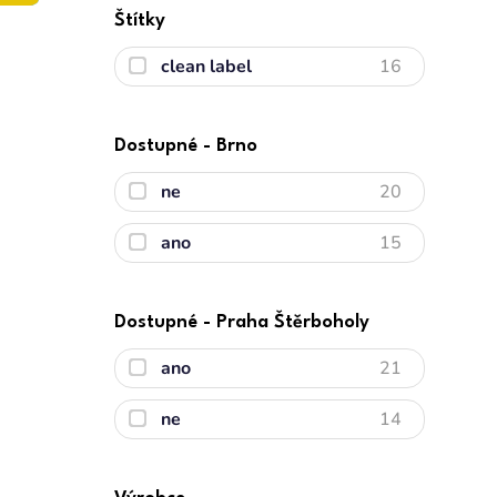
Štítky
clean label
16
Dostupné - Brno
ne
20
ano
15
Dostupné - Praha Štěrboholy
ano
21
ne
14