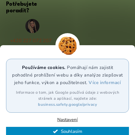
Potřebujete
poradit?
+420 227 072 207
(Po - Pá 9:00 - 17:00)
info@puravia.cz
Používáme cookies.
Pomáhají nám zajistit
WhatsApp
pohodlné prohlížení webu a díky analýze zlepšovat
jeho funkce, výkon a použitelnost.
Více informací
Sledujte nás
Informace o tom, jak Google používá údaje z webových
stránek a aplikací, najdete zde:
business.safety.google/privacy
Nastavení
Souhlasím
Vytvořil Shoptet Premium