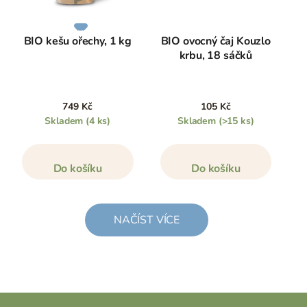
BIO kešu ořechy, 1 kg
BIO ovocný čaj Kouzlo
krbu, 18 sáčků
749 Kč
105 Kč
Skladem
(4 ks)
Skladem
(>15 ks)
Do košíku
Do košíku
NAČÍST VÍCE
Z