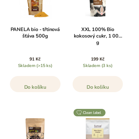
PANELA bio - třtinová
XXL 100% Bio
šťáva 500g
kokosový cukr, 1 000
g
91 Kč
199 Kč
Skladem
(>15 ks)
Skladem
(3 ks)
Do košíku
Do košíku
clean label