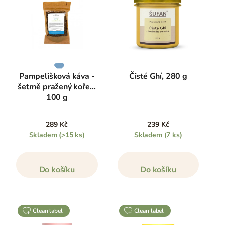
Pampelišková káva -
Čisté Ghí, 280 g
šetrně pražený kořen,
100 g
289 Kč
239 Kč
Skladem
(>15 ks)
Skladem
(7 ks)
Do košíku
Do košíku
clean label
clean label