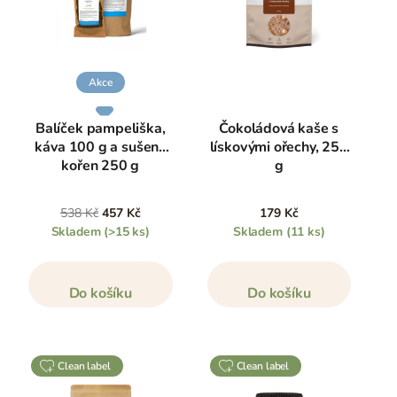
Akce
Balíček pampeliška,
Čokoládová kaše s
káva 100 g a sušený
lískovými ořechy, 250
kořen 250 g
g
538 Kč
457 Kč
179 Kč
Skladem
(>15 ks)
Skladem
(11 ks)
Do košíku
Do košíku
clean label
clean label