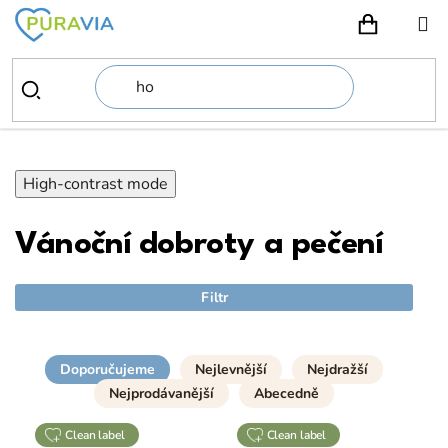
Přejít
na
NÁKUPN
obsah
High-contrast mode
Vánoční dobroty a pečení
Filtr
Doporučujeme
Nejlevnější
Nejdražší
Nejprodávanější
Abecedně
clean label
clean label