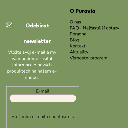
á
O Puravia
p
a
O nás
Odebírat
t
FAQ - Nejčastější dotazy
Poradna
í
Blog
newsletter
Kontakt
Aktuality
Vložte svůj e-mail a my
Věrnostní program
vám budeme zasílat
informace o nových
produktech na našem e-
shopu.
E-mail
Vložením e-mailu souhlasíte s
podmínkami ochrany osobních