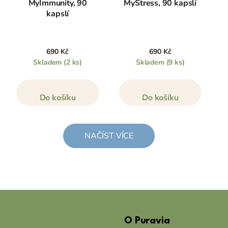
MyImmunity, 90
MyStress, 90 kapslí
kapslí
690 Kč
690 Kč
Skladem
(2 ks)
Skladem
(9 ks)
Do košíku
Do košíku
NAČÍST VÍCE
Z
á
O Puravia
p