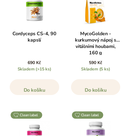
Cordyceps CS-4, 90
MycoGolden -
kapslí
kurkumový nápoj s
vitálními houbami,
160 g
690 Kč
590 Kč
Skladem
(>15 ks)
Skladem
(5 ks)
Do košíku
Do košíku
clean label
clean label