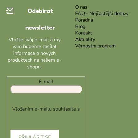
a
O nás
Odebírat
t
FAQ - Nejčastější dotazy
Poradna
í
Blog
newsletter
Kontakt
Aktuality
Vložte svůj e-mail a my
Věrnostní program
vám budeme zasílat
informace o nových
produktech na našem e-
shopu.
E-mail
Vložením e-mailu souhlasíte s
podmínkami ochrany osobních
údajů
PŘIHLÁSIT SE