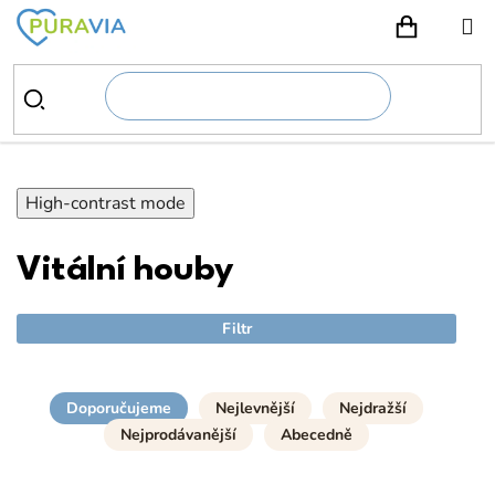
Přejít
na
NÁKUPN
obsah
High-contrast mode
Vitální houby
Filtr
Doporučujeme
Nejlevnější
Nejdražší
Nejprodávanější
Abecedně