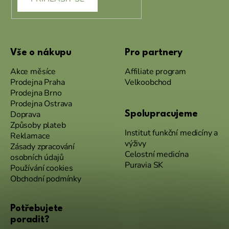
Vše o nákupu
Pro partnery
Akce měsíce
Affiliate program
Prodejna Praha
Velkoobchod
Prodejna Brno
Prodejna Ostrava
Doprava
Spolupracujeme
Způsoby plateb
Institut funkční medicíny a
Reklamace
výživy
Zásady zpracování
Celostní medicína
osobních údajů
Puravia SK
Používání cookies
Obchodní podmínky
Potřebujete
poradit?