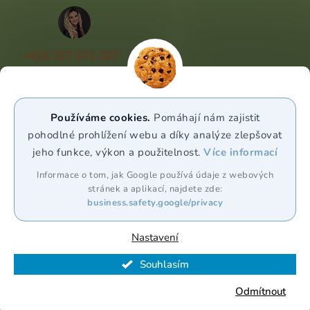
+420 227 072 207
(Po - Pá 9:00 - 17:00)
info@puravia.cz
Používáme cookies.
Pomáhají nám zajistit
WhatsApp
pohodlné prohlížení webu a díky analýze zlepšovat
jeho funkce, výkon a použitelnost.
Více informací
Sledujte nás
Informace o tom, jak Google používá údaje z webových
stránek a aplikací, najdete zde:
business.safety.google/privacy
Nastavení
Souhlasím
Vytvořil Shoptet Premium
Odmítnout
Copyright 2026
Puravia.cz
. Všechna práva vyhrazena.