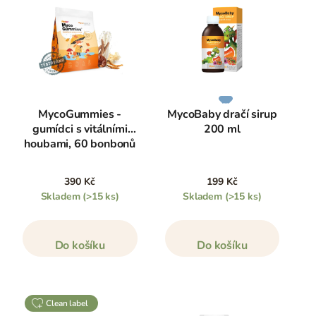
MycoGummies -
MycoBaby dračí sirup
gumídci s vitálními
200 ml
houbami, 60 bonbonů
390 Kč
199 Kč
Skladem
(>15 ks)
Skladem
(>15 ks)
Do košíku
Do košíku
clean label