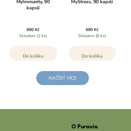
MyImmunity, 90
MyStress, 90 kapslí
kapslí
690 Kč
690 Kč
Skladem
(2 ks)
Skladem
(9 ks)
Do košíku
Do košíku
NAČÍST VÍCE
Z
á
O Puravia
p