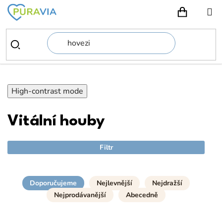
Přejít
na
NÁKUPN
obsah
High-contrast mode
Vitální houby
Filtr
Doporučujeme
Nejlevnější
Nejdražší
Nejprodávanější
Abecedně