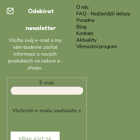
a
O nás
Odebírat
t
FAQ - Nejčastější dotazy
Poradna
í
Blog
newsletter
Kontakt
Aktuality
Vložte svůj e-mail a my
Věrnostní program
vám budeme zasílat
informace o nových
produktech na našem e-
shopu.
E-mail
Vložením e-mailu souhlasíte s
podmínkami ochrany osobních
údajů
PŘIHLÁSIT SE