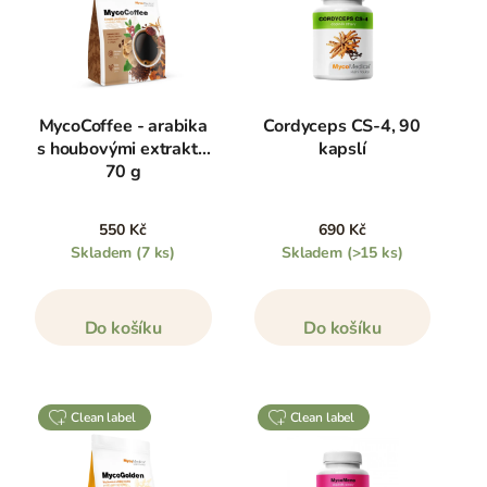
MycoCoffee - arabika
Cordyceps CS-4, 90
s houbovými extrakty,
kapslí
70 g
550 Kč
690 Kč
Skladem
(7 ks)
Skladem
(>15 ks)
Do košíku
Do košíku
clean label
clean label