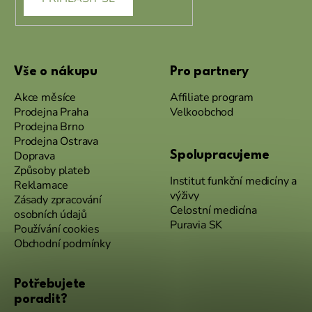
Vše o nákupu
Pro partnery
Akce měsíce
Affiliate program
Prodejna Praha
Velkoobchod
Prodejna Brno
Prodejna Ostrava
Doprava
Spolupracujeme
Způsoby plateb
Institut funkční medicíny a
Reklamace
výživy
Zásady zpracování
Celostní medicína
osobních údajů
Puravia SK
Používání cookies
Obchodní podmínky
Potřebujete
poradit?