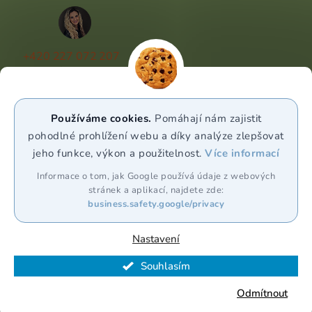
+420 227 072 207
(Po - Pá 9:00 - 17:00)
info@puravia.cz
Používáme cookies.
Pomáhají nám zajistit
WhatsApp
pohodlné prohlížení webu a díky analýze zlepšovat
jeho funkce, výkon a použitelnost.
Více informací
Sledujte nás
Informace o tom, jak Google používá údaje z webových
stránek a aplikací, najdete zde:
business.safety.google/privacy
Nastavení
Souhlasím
Vytvořil Shoptet Premium
Odmítnout
Copyright 2026
Puravia.cz
. Všechna práva vyhrazena.