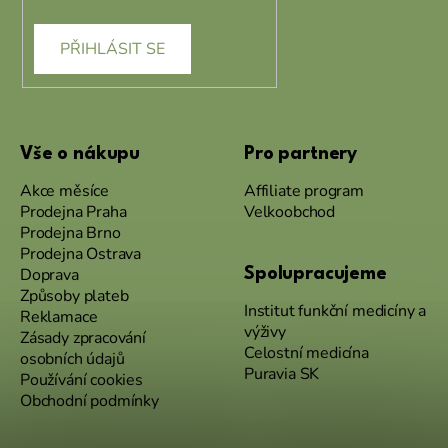
údajů
PŘIHLÁSIT SE
Vše o nákupu
Pro partnery
Akce měsíce
Affiliate program
Prodejna Praha
Velkoobchod
Prodejna Brno
Prodejna Ostrava
Doprava
Spolupracujeme
Způsoby plateb
Institut funkční medicíny a
Reklamace
výživy
Zásady zpracování
Celostní medicína
osobních údajů
Puravia SK
Používání cookies
Obchodní podmínky