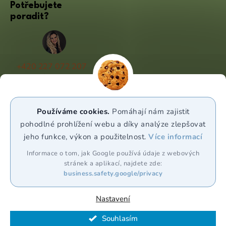
Potřebujete
poradit?
+420 227 072 207
(Po - Pá 9:00 - 17:00)
info@puravia.cz
Používáme cookies.
Pomáhají nám zajistit
WhatsApp
pohodlné prohlížení webu a díky analýze zlepšovat
jeho funkce, výkon a použitelnost.
Více informací
Sledujte nás
Informace o tom, jak Google používá údaje z webových
stránek a aplikací, najdete zde:
business.safety.google/privacy
Nastavení
Souhlasím
Vytvořil Shoptet Premium