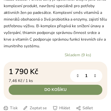
komplexní produkt, navržený speciálně pro potřeby
aktivních žen po padesátce. Komplexní směs vitamínů a
minerálů obohacená o živá probiotika a enzymy, zajistí tělu
potřebnou výživu. B-komplex přispívá ke snížení únavy a
vyčerpání, thiamin podporuje správnou činnost srdce a
krve a vitamín C podporuje správnou funkci krevních cév a
imunitního systému.
Skladem
(9 ks)
1 790 Kč
Měrná cena:
7,46 Kč / 1 ks
DO KOŠÍKU
Tisk
Zeptat se
Hlídat
Sdílet