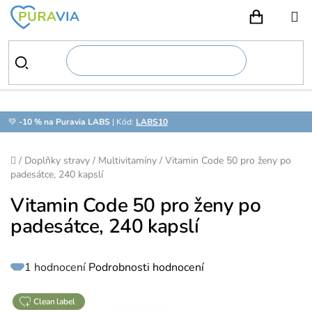
Přejít
na
NÁKUPN
obsah
💚
-10 % na Puravia LABS
| Kód:
LABS10
Domů
/
Doplňky stravy
/
Multivitamíny
/
Vitamin Code 50 pro ženy po
padesátce, 240 kapslí
Vitamin Code 50 pro ženy po
padesátce, 240 kapslí
Průměrné
1 hodnocení
Podrobnosti hodnocení
hodnocení
produktu
je
5,0
z
clean label
5