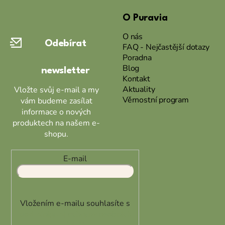
á
O Puravia
p
a
O nás
Odebírat
t
FAQ - Nejčastější dotazy
Poradna
í
Blog
newsletter
Kontakt
Aktuality
Vložte svůj e-mail a my
Věrnostní program
vám budeme zasílat
informace o nových
produktech na našem e-
shopu.
E-mail
Vložením e-mailu souhlasíte s
podmínkami ochrany osobních