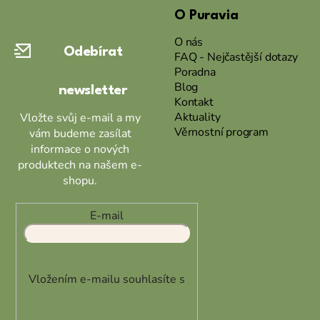
O Puravia
p
a
O nás
Odebírat
t
FAQ - Nejčastější dotazy
Poradna
í
Blog
newsletter
Kontakt
Aktuality
Vložte svůj e-mail a my
Věrnostní program
vám budeme zasílat
informace o nových
produktech na našem e-
shopu.
E-mail
Vložením e-mailu souhlasíte s
podmínkami ochrany osobních
údajů