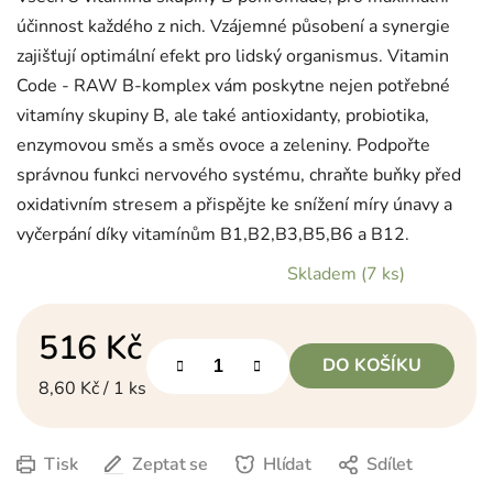
účinnost každého z nich. Vzájemné působení a synergie
zajišťují optimální efekt pro lidský organismus. Vitamin
Code - RAW B-komplex vám poskytne nejen potřebné
vitamíny skupiny B, ale také antioxidanty, probiotika,
enzymovou směs a směs ovoce a zeleniny. Podpořte
správnou funkci nervového systému, chraňte buňky před
oxidativním stresem a přispějte ke snížení míry únavy a
vyčerpání díky vitamínům B1,B2,B3,B5,B6 a B12.
Skladem
(7 ks)
516 Kč
DO KOŠÍKU
Měrná cena:
8,60 Kč / 1 ks
Tisk
Zeptat se
Hlídat
Sdílet