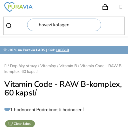
Přejít
na
NÁKUPN
obsah
💚
-10 % na Puravia LABS
| Kód:
LABS10
Domů
/
Doplňky stravy
/
Vitamíny
/
Vitamín B
/
Vitamin Code - RAW B-
komplex, 60 kapslí
Vitamin Code - RAW B-komplex,
60 kapslí
Průměrné
1 hodnocení
Podrobnosti hodnocení
hodnocení
produktu
je
5,0
z
clean label
5