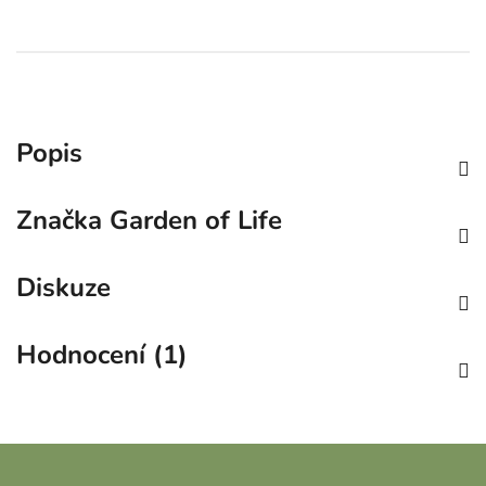
Popis
Značka
Garden of Life
Diskuze
Hodnocení (1)
Z
á