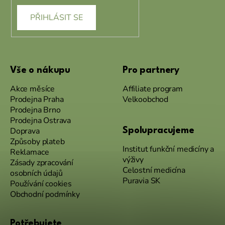
PŘIHLÁSIT SE
Vše o nákupu
Pro partnery
Akce měsíce
Affiliate program
Prodejna Praha
Velkoobchod
Prodejna Brno
Prodejna Ostrava
Doprava
Spolupracujeme
Způsoby plateb
Institut funkční medicíny a
Reklamace
výživy
Zásady zpracování
Celostní medicína
osobních údajů
Puravia SK
Používání cookies
Obchodní podmínky
Potřebujete