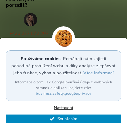
poradit?
+420 227 072 207
(Po - Pá 9:00 - 17:00)
info@puravia.cz
Používáme cookies.
Pomáhají nám zajistit
WhatsApp
pohodlné prohlížení webu a díky analýze zlepšovat
jeho funkce, výkon a použitelnost.
Více informací
Sledujte nás
Informace o tom, jak Google používá údaje z webových
stránek a aplikací, najdete zde:
business.safety.google/privacy
Nastavení
Souhlasím
Vytvořil Shoptet Premium