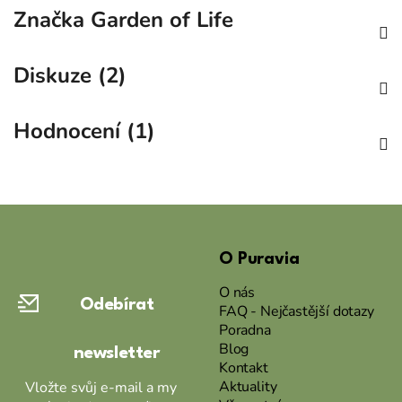
Značka
Garden of Life
Diskuze (2)
Hodnocení (1)
Z
á
O Puravia
p
a
O nás
Odebírat
t
FAQ - Nejčastější dotazy
Poradna
í
Blog
newsletter
Kontakt
Aktuality
Vložte svůj e-mail a my