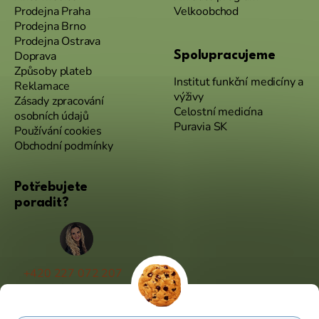
Prodejna Praha
Velkoobchod
Prodejna Brno
Prodejna Ostrava
Doprava
Spolupracujeme
Způsoby plateb
Institut funkční medicíny a
Reklamace
výživy
Zásady zpracování
Celostní medicína
osobních údajů
Puravia SK
Používání cookies
Obchodní podmínky
Potřebujete
poradit?
+420 227 072 207
(Po - Pá 9:00 - 17:00)
info@puravia.cz