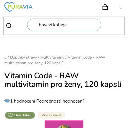
Přejít
na
NÁKUPN
obsah
Domů
/
Doplňky stravy
/
Multivitamíny
/
Vitamin Code - RAW
multivitamín pro ženy, 120 kapslí
Vitamin Code - RAW
multivitamín pro ženy, 120 kapslí
Průměrné
1 hodnocení
Podrobnosti hodnocení
hodnocení
produktu
je
5,0
z
clean label
Více za méně
5
hvězdiček.