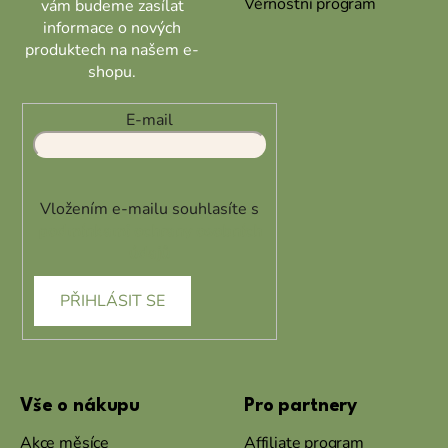
Věrnostní program
vám budeme zasílat
informace o nových
produktech na našem e-
shopu.
E-mail
Vložením e-mailu souhlasíte s
podmínkami ochrany osobních
údajů
PŘIHLÁSIT SE
Vše o nákupu
Pro partnery
Akce měsíce
Affiliate program