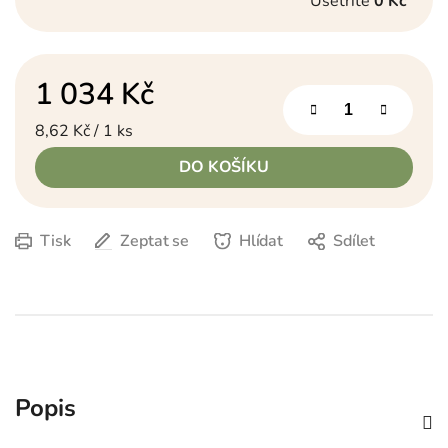
Ušetříte
0 Kč
1 034 Kč
Měrná cena:
8,62 Kč / 1 ks
DO KOŠÍKU
Tisk
Zeptat se
Hlídat
Sdílet
Popis