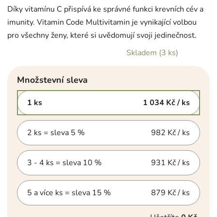
Díky vitamínu C přispívá ke správné funkci krevních cév a
imunity. Vitamin Code Multivitamin je vynikající volbou
pro všechny ženy, které si uvědomují svoji jedinečnost.
Skladem
(3 ks)
Množstevní sleva
1 ks
1 034 Kč
/ ks
2 ks = sleva 5 %
982 Kč
/ ks
3 - 4 ks = sleva 10 %
931 Kč
/ ks
5 a více ks = sleva 15 %
879 Kč
/ ks