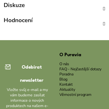
Diskuze
Hodnocení
Z
á
O Puravia
p
a
O nás
Odebírat
t
FAQ - Nejčastější dotazy
Poradna
í
Blog
newsletter
Kontakt
Aktuality
Vložte svůj e-mail a my
Věrnostní program
vám budeme zasílat
informace o nových
produktech na našem e-