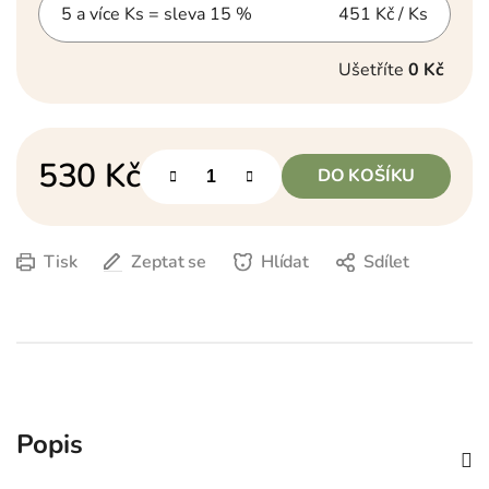
5 a více Ks = sleva 15 %
451 Kč
/ Ks
Ušetříte
0 Kč
530 Kč
DO KOŠÍKU
Měrná cena:
Tisk
Zeptat se
Hlídat
Sdílet
Popis