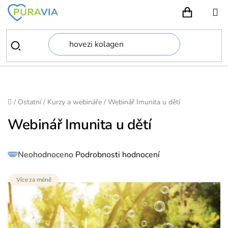
Přejít
na
NÁKUPN
obsah
Domů
/
Ostatní
/
Kurzy a webináře
/
Webinář Imunita u dětí
Webinář Imunita u dětí
Průměrné
Neohodnoceno
Podrobnosti hodnocení
hodnocení
produktu
je
0,0
z
Více za méně
5
hvězdiček.