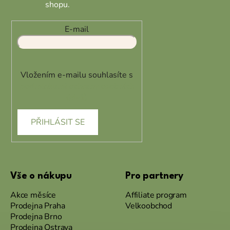
shopu.
E-mail
Vložením e-mailu souhlasíte s
podmínkami ochrany osobních
údajů
PŘIHLÁSIT SE
Vše o nákupu
Pro partnery
Akce měsíce
Affiliate program
Prodejna Praha
Velkoobchod
Prodejna Brno
Prodejna Ostrava