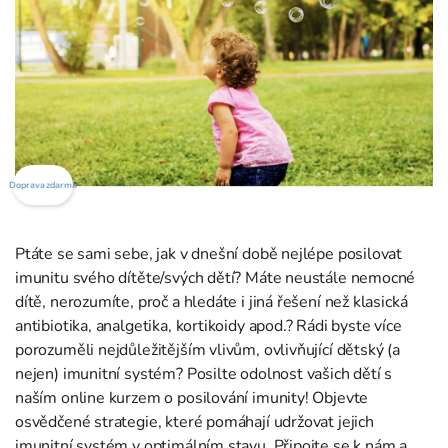
Doprava zdarma
Ptáte se sami sebe, jak v dnešní době nejlépe posilovat
imunitu svého dítěte/svých dětí? Máte neustále nemocné
dítě, nerozumíte, proč a hledáte i jiná řešení než klasická
antibiotika, analgetika, kortikoidy apod.? Rádi byste více
porozuměli nejdůležitějším vlivům, ovlivňující dětský (a
nejen) imunitní systém? Posilte odolnost vašich dětí s
naším online kurzem o posilování imunity! Objevte
osvědčené strategie, které pomáhají udržovat jejich
imunitní systém v optimálním stavu. Připojte se k nám a