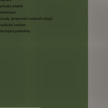
působy plateb
Reklamace
ásady zpracování osobních údajů
oužívání cookies
Obchodní podmínky