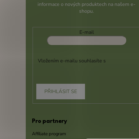
informace o nových produktech na našem e-
shopu.
E-mail
Vložením e-mailu souhlasíte s
podmínkami
ochrany osobních údajů
PŘIHLÁSIT SE
Pro partnery
Affiliate program