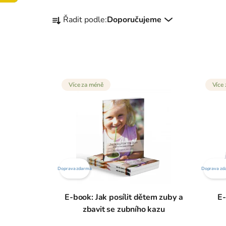
Ř
Řadit podle:
Doporučujeme
a
z
e
n
V
í
Více za méně
Více
ý
p
p
r
i
o
s
d
p
u
r
k
o
t
Doprava zdarma
Doprava zd
d
ů
u
E-book: Jak posílit dětem zuby a
E-
k
zbavit se zubního kazu
t