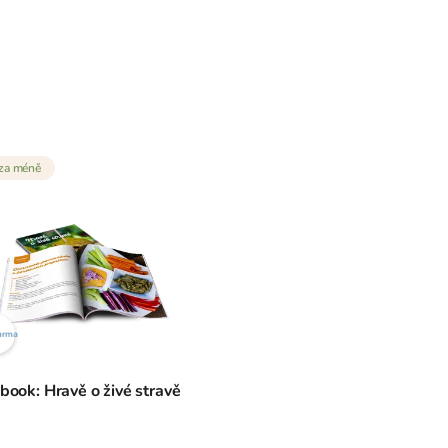
 za méně
arma
book: Hravě o živé stravě