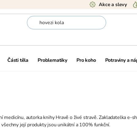
Akce a slevy
Části těla
Problematiky
Pro koho
Potraviny a ná
ní medicínu, autorka knihy Hravě o živé stravě. Zakladatelka e-sh
y, všechny její produkty jsou unikátní a 100% funkční.