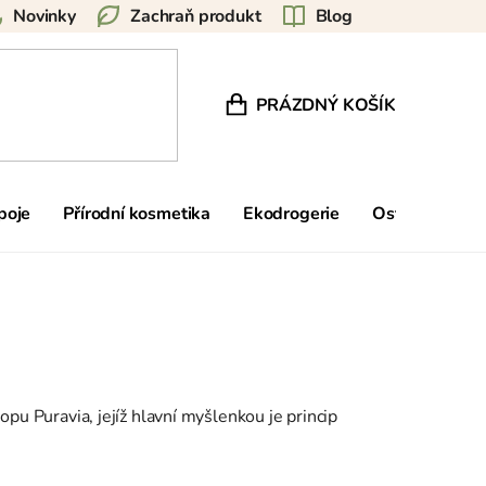
Novinky
Zachraň produkt
Blog
PRÁZDNÝ KOŠÍK
NÁKUPNÍ KOŠÍK
poje
Přírodní kosmetika
Ekodrogerie
Ostatní
Zn
opu Puravia, jejíž hlavní myšlenkou je princip