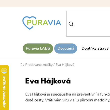
Přejít
na
obsah
Puravia LABS
Dovolená
Doplňky stravy
Domů
/
Prodávané značky
/
Eva Hájková
Eva Hájková
Eva Hájková je specialistka na preventivní a funkč
čisté cesty. Vrátí vám víru v sílu přírodní medicín