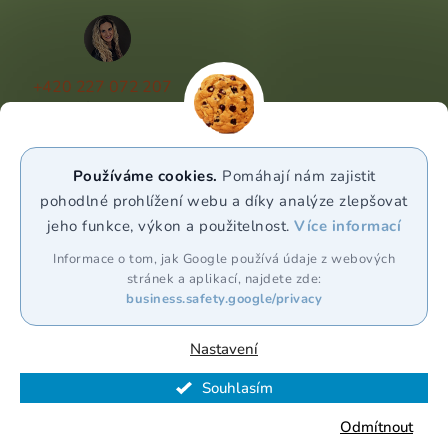
+420 227 072 207
(Po - Pá 9:00 - 17:00)
info@puravia.cz
Používáme cookies.
Pomáhají nám zajistit
WhatsApp
pohodlné prohlížení webu a díky analýze zlepšovat
jeho funkce, výkon a použitelnost.
Více informací
Sledujte nás
Informace o tom, jak Google používá údaje z webových
stránek a aplikací, najdete zde:
business.safety.google/privacy
Nastavení
Souhlasím
Vytvořil Shoptet Premium
Odmítnout
Copyright 2026
Puravia.cz
. Všechna práva vyhrazena.