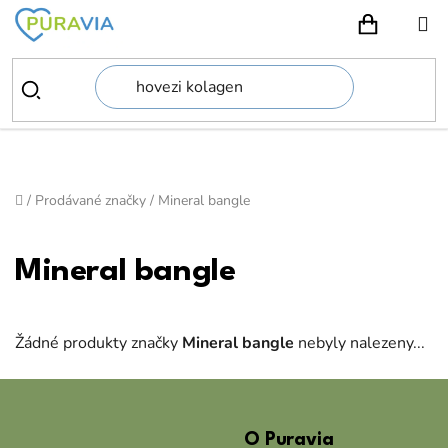
Přejít
na
NÁKUPN
obsah
Domů
/
Prodávané značky
/
Mineral bangle
Mineral bangle
Žádné produkty značky
Mineral bangle
nebyly nalezeny...
Z
á
O Puravia
p