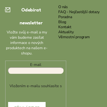
a
O nás
Odebírat
t
FAQ - Nejčastější dotazy
Poradna
í
Blog
newsletter
Kontakt
Aktuality
Vložte svůj e-mail a my
Věrnostní program
vám budeme zasílat
informace o nových
produktech na našem e-
shopu.
E-mail
Vložením e-mailu souhlasíte s
podmínkami ochrany osobních
údajů