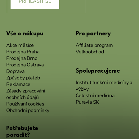
PŘIHLÁSIT SE
Vše o nákupu
Pro partnery
Akce měsíce
Affiliate program
Prodejna Praha
Velkoobchod
Prodejna Brno
Prodejna Ostrava
Doprava
Spolupracujeme
Způsoby plateb
Institut funkční medicíny a
Reklamace
výživy
Zásady zpracování
Celostní medicína
osobních údajů
Puravia SK
Používání cookies
Obchodní podmínky
Potřebujete
poradit?