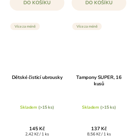
DO KOŠÍKU
DO KOŠÍKU
Více za méně
Více za méně
Dětské čisticí ubrousky
Tampony SUPER, 16
kusů
Skladem
(>15 ks)
Skladem
(>15 ks)
145 Kč
137 Kč
Měrná
Měrná
2,42 Kč / 1 ks
8,56 Kč / 1 ks