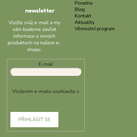
Poradna
í
y
Blog
newsletter
v
Kontakt
ý
Aktuality
Vložte svůj e-mail a my
p
Věrnostní program
vám budeme zasílat
i
informace o nových
s
produktech na našem e-
u
shopu.
E-mail
Vložením e-mailu souhlasíte s
podmínkami ochrany osobních
údajů
PŘIHLÁSIT SE