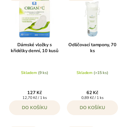
p
í
i
p
s
r
p
o
r
d
o
u
Dámské vložky s
Odličovací tampony, 70
d
křidélky denní, 10 kusů
ks
k
u
t
k
ů
t
Skladem
(9 ks)
Skladem
(>15 ks)
ů
127 Kč
62 Kč
Měrná
Měrná
12,70 Kč / 1 ks
0,89 Kč / 1 ks
cena:
cena:
DO KOŠÍKU
DO KOŠÍKU