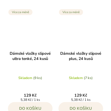
Více za méně
Více za méně
Dámské vložky slipové
Dámské vložky slipové
ultra tenké, 24 kusů
plus, 24 kusů
Skladem
(9 ks)
Skladem
(7 ks)
129 Kč
129 Kč
Měrná
Měrná
5,38 Kč / 1 ks
5,38 Kč / 1 ks
cena:
cena:
DO KOŠÍKU
DO KOŠÍKU