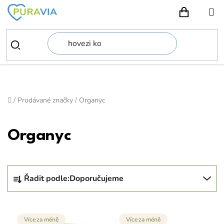
Přejít
na
NÁKUPN
obsah
Domů
/
Prodávané značky
/
Organyc
Organyc
Ř
Řadit podle:
Doporučujeme
a
z
V
e
Více za méně
Více za méně
ý
n