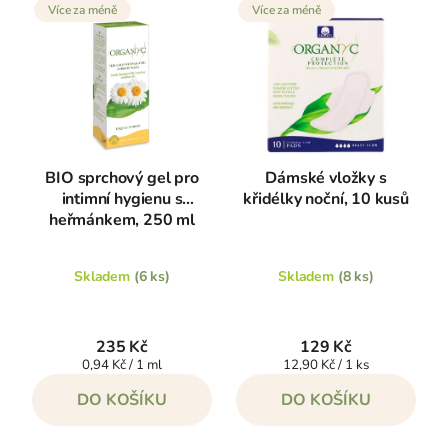
Více za méně
Více za méně
BIO sprchový gel pro
Dámské vložky s
intimní hygienu s
křidélky noční, 10 kusů
heřmánkem, 250 ml
Skladem
(6 ks)
Skladem
(8 ks)
235 Kč
129 Kč
Měrná
Měrná
0,94 Kč / 1 ml
12,90 Kč / 1 ks
cena:
cena:
DO KOŠÍKU
DO KOŠÍKU