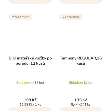
Více za méně
Více za méně
BIO mateřské vložky po
Tampony REGULAR,16
porodu, 12 kusů
kusů
Skladem
(>15 ks)
Skladem
(1 ks)
199 Kč
135 Kč
Měrná
Měrná
16,58 Kč / 1 ks
8,44 Kč / 1 ks
cena:
cena: