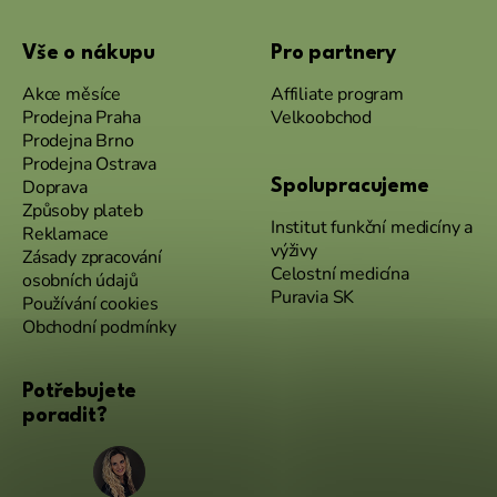
Vše o nákupu
Pro partnery
Akce měsíce
Affiliate program
Prodejna Praha
Velkoobchod
Prodejna Brno
Prodejna Ostrava
Doprava
Spolupracujeme
Způsoby plateb
Institut funkční medicíny a
Reklamace
výživy
Zásady zpracování
Celostní medicína
osobních údajů
Puravia SK
Používání cookies
Obchodní podmínky
Potřebujete
poradit?