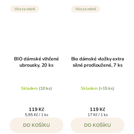
Více za méně
Více za méně
BIO dámské vlhčené
Bio dámské vložky extra
ubrousky, 20 ks
silné prodloužené, 7 ks
Skladem
(10 ks)
Skladem
(>15 ks)
119 Kč
119 Kč
Měrná
Měrná
5,95 Kč / 1 ks
17 Kč / 1 ks
cena:
cena:
DO KOŠÍKU
DO KOŠÍKU