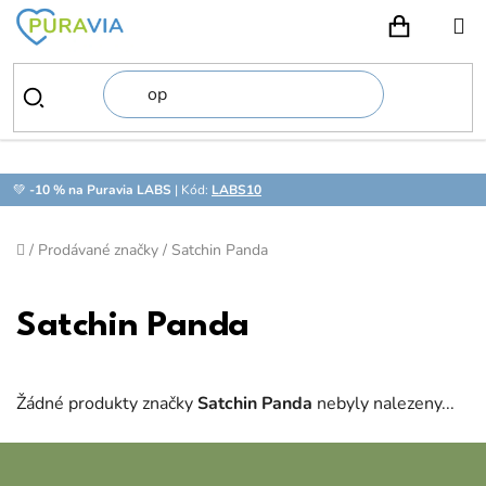
Přejít
na
NÁKUPN
obsah
💚
-10 % na Puravia LABS
| Kód:
LABS10
Domů
/
Prodávané značky
/
Satchin Panda
Satchin Panda
Žádné produkty značky
Satchin Panda
nebyly nalezeny...
Z
á