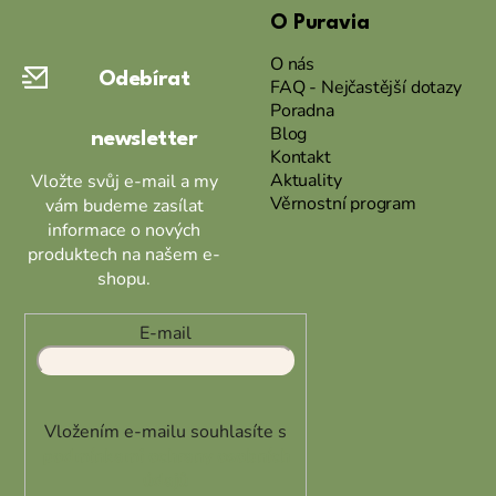
O Puravia
p
a
O nás
Odebírat
t
FAQ - Nejčastější dotazy
Poradna
í
Blog
newsletter
Kontakt
Aktuality
Vložte svůj e-mail a my
Věrnostní program
vám budeme zasílat
informace o nových
produktech na našem e-
shopu.
E-mail
Vložením e-mailu souhlasíte s
podmínkami ochrany osobních
údajů