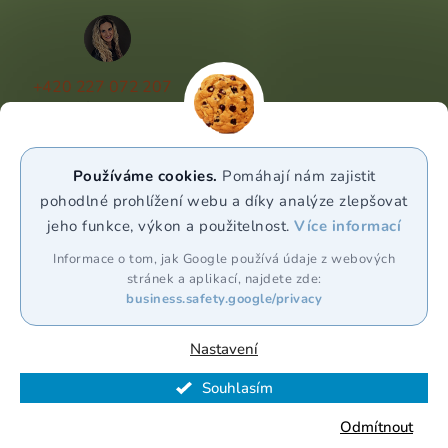
+420 227 072 207
(Po - Pá 9:00 - 17:00)
info@puravia.cz
Používáme cookies.
Pomáhají nám zajistit
WhatsApp
pohodlné prohlížení webu a díky analýze zlepšovat
jeho funkce, výkon a použitelnost.
Více informací
Sledujte nás
Informace o tom, jak Google používá údaje z webových
stránek a aplikací, najdete zde:
business.safety.google/privacy
Nastavení
Souhlasím
Vytvořil Shoptet Premium
Odmítnout
Copyright 2026
Puravia.cz
. Všechna práva vyhrazena.