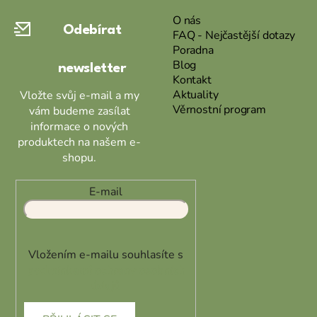
a
O nás
Odebírat
t
FAQ - Nejčastější dotazy
Poradna
í
Blog
newsletter
Kontakt
Aktuality
Vložte svůj e-mail a my
Věrnostní program
vám budeme zasílat
informace o nových
produktech na našem e-
shopu.
E-mail
Vložením e-mailu souhlasíte s
podmínkami ochrany osobních
údajů