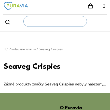
Přejít
na
NÁKUPN
obsah
Domů
/
Prodávané značky
/
Seaveg Crispies
Seaveg Crispies
Žádné produkty značky
Seaveg Crispies
nebyly nalezeny...
Z
á
O Puravia
p