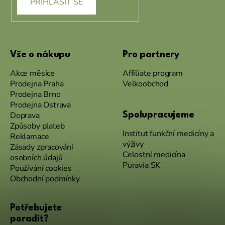
PŘIHLÁSIT SE
Vše o nákupu
Pro partnery
Akce měsíce
Affiliate program
Prodejna Praha
Velkoobchod
Prodejna Brno
Prodejna Ostrava
Doprava
Spolupracujeme
Způsoby plateb
Institut funkční medicíny a
Reklamace
výživy
Zásady zpracování
Celostní medicína
osobních údajů
Puravia SK
Používání cookies
Obchodní podmínky
Potřebujete
poradit?