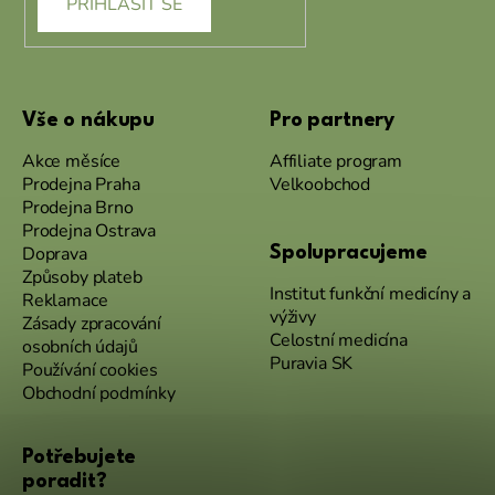
PŘIHLÁSIT SE
Vše o nákupu
Pro partnery
Akce měsíce
Affiliate program
Prodejna Praha
Velkoobchod
Prodejna Brno
Prodejna Ostrava
Doprava
Spolupracujeme
Způsoby plateb
Institut funkční medicíny a
Reklamace
výživy
Zásady zpracování
Celostní medicína
osobních údajů
Puravia SK
Používání cookies
Obchodní podmínky
Potřebujete
poradit?