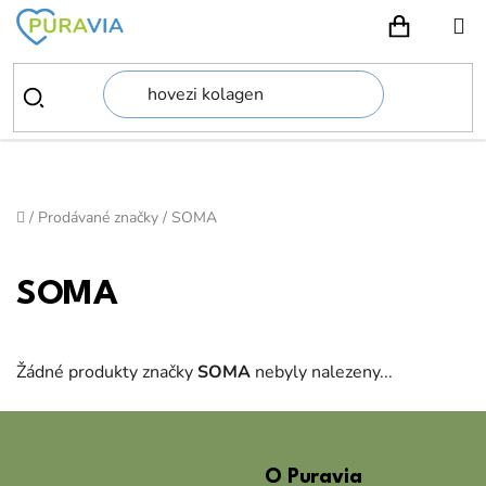
Přejít
na
NÁKUPN
obsah
Domů
/
Prodávané značky
/
SOMA
SOMA
Žádné produkty značky
SOMA
nebyly nalezeny...
Z
á
O Puravia
p