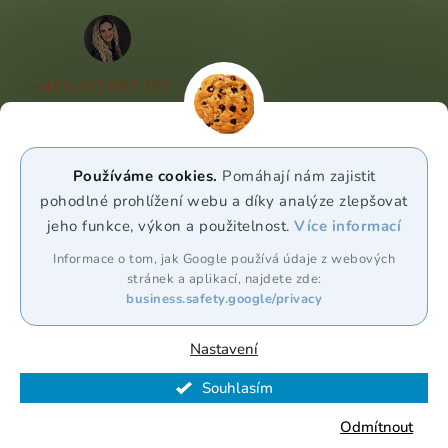
+420 227 072 207
(Po - Pá 9:00 - 17:00)
info@puravia.cz
Používáme cookies.
Pomáhají nám zajistit
WhatsApp
pohodlné prohlížení webu a díky analýze zlepšovat
jeho funkce, výkon a použitelnost.
Více informací
Sledujte nás
Informace o tom, jak Google používá údaje z webových
stránek a aplikací, najdete zde:
business.safety.google/privacy
Nastavení
Souhlasím
Vytvořil Shoptet Premium
Odmítnout
Copyright 2026
Puravia.cz
. Všechna práva vyhrazena.