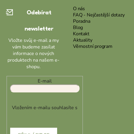
a
O nás
Odebírat
t
FAQ - Nejčastější dotazy
Poradna
í
Blog
newsletter
Kontakt
Aktuality
Vložte svůj e-mail a my
Věrnostní program
vám budeme zasílat
informace o nových
produktech na našem e-
shopu.
E-mail
Vložením e-mailu souhlasíte s
podmínkami ochrany osobních
údajů